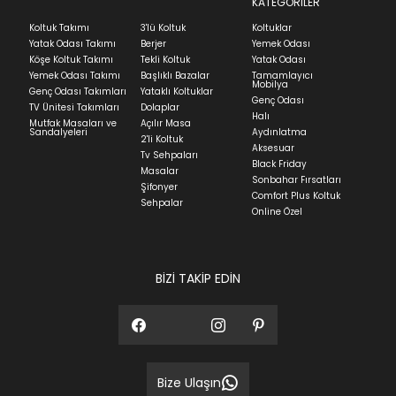
KATEGORİLER
Koltuk Takımı
3'lü Koltuk
Koltuklar
Yatak Odası Takımı
Berjer
Yemek Odası
Köşe Koltuk Takımı
Tekli Koltuk
Yatak Odası
Yemek Odası Takımı
Başlıklı Bazalar
Tamamlayıcı
Mobilya
Genç Odası Takımları
Yataklı Koltuklar
Genç Odası
TV Ünitesi Takımları
Dolaplar
Halı
Mutfak Masaları ve
Açılır Masa
Sandalyeleri
Aydınlatma
2'li Koltuk
Aksesuar
Tv Sehpaları
Black Friday
Masalar
Sonbahar Fırsatları
Şifonyer
Comfort Plus Koltuk
Sehpalar
Online Özel
BİZİ TAKİP EDİN
Bize Ulaşın