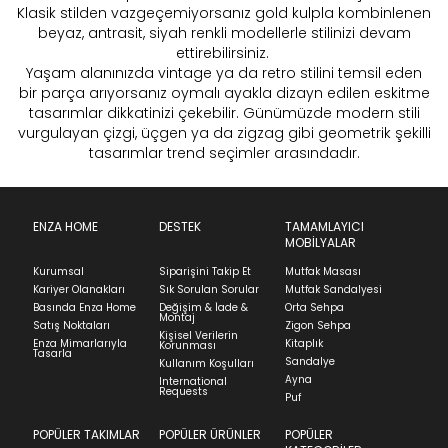
Klasik stilden vazgeçemiyorsanız gold kulpla kombinlenen
beyaz, antrasit, siyah renkli modellerle stilinizi devam
ettirebilirsiniz.
Yaşam alanınızda vintage ya da retro stilini temsil eden
bir parça arıyorsanız oymalı ayakla dizayn edilen eskitme
tasarımlar dikkatinizi çekebilir. Günümüzde modern stili
vurgulayan çizgi, üçgen ya da zigzag gibi geometrik şekilli
tasarımlar trend seçimler arasındadır.
ENZA HOME
DESTEK
TAMAMLAYICI
MOBİLYALAR
Kurumsal
Siparişini Takip Et
Mutfak Masası
Kariyer Olanakları
Sık Sorulan Sorular
Mutfak Sandalyesi
Basında Enza Home
Değişim & İade &
Orta Sehpa
Montaj
Satış Noktaları
Zigon Sehpa
Kişisel Verilerin
Enza Mimarlarıyla
Kitaplık
Korunması
Tasarla
Sandalye
Kullanım Koşulları
Ayna
International
Requests
Puf
POPÜLER TAKIMLAR
POPÜLER ÜRÜNLER
POPÜLER