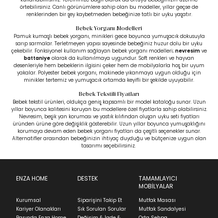
örtebilirsiniz. Canlı görünümlere sahip olan bu modeller, yıllar geçse de
renklerinden bir şey kaybetmeden bebeğinize tatlı bir uyku yaşatır.
Bebek Yorganı Modelleri
Pamuk kumaşlı bebek yorganı, minikleri gece boyunca yumuşacık dokusuyla
sarıp sarmalar. Terletmeyen yapısı sayesinde bebeğiniz huzur dolu bir uyku
çekebilir. Fonksiyonel kullanım sağlayan bebek yorganı modelleri;
nevresim
ve
battaniye
olarak da kullanılmaya uygundur. Soft renkleri ve hayvan
desenleriyle hem bebeklerin ilgisini çeker hem de mobilyalarla hoş bir uyum
yakalar. Polyester bebek yorganı, makinede yıkanmaya uygun olduğu için
minikler tertemiz ve yumuşacık ortamda keyifli bir şekilde uyuyabilir.
Bebek Tekstili Fiyatları
Bebek tekstil ürünleri, oldukça geniş kapsamlı bir model kataloğu sunar. Uzun
yıllar boyunca kalitesini koruyan bu modellere özel fiyatlarla sahip olabilirsiniz.
Nevresim, beşik yan koruması ve yastık kılıfından oluşan uyku seti fiyatları
üründen ürüne göre değişiklik gösterebilir. Uzun yıllar boyunca yumuşaklığını
korumaya devam eden bebek yorganı fiyatları da çeşitli seçenekler sunar.
Alternatifler arasından bebeğinizin ihtiyaç duyduğu ve bütçenize uygun olan
tasarımı seçebilirsiniz.
ENZA HOME
DESTEK
TAMAMLAYICI
MOBİLYALAR
Kurumsal
Siparişini Takip Et
Mutfak Masası
Kariyer Olanakları
Sık Sorulan Sorular
Mutfak Sandalyesi
Basında Enza Home
Değişim & İade &
Orta Sehpa