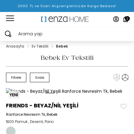
2000 TL ve Üzeri Alışverişlerinizde Kargo Bedava!
0
Arama yap
Anasayfa
Ev Tekstili
Bebek
Bebek Ev Tekstili
Filtrele
Sırala
YENİ
FRIENDS - BEYAZ/NİL YEŞİLİ
Ranforce Nevresim Tk, Bebek
%100 Pamuk , Desenli, Pano