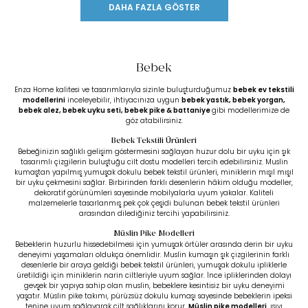
DAHA FAZLA GÖSTER
Bebek
Enza Home kalitesi ve tasarımlarıyla sizinle buluşturduğumuz
bebek ev tekstili
modellerini
inceleyebilir, ihtiyacınıza uygun
bebek yastık
,
bebek yorgan
,
bebek alez
,
bebek uyku seti
,
bebek pike & battaniye
gibi modellerimize de
göz atabilirsiniz.
Bebek Tekstili Ürünleri
Bebeğinizin sağlıklı gelişim göstermesini sağlayan huzur dolu bir uyku için şık
tasarımlı çizgilerin buluştuğu cilt dostu modelleri tercih edebilirsiniz. Muslin
kumaştan yapılmış yumuşak dokulu bebek tekstil ürünleri, miniklerin mışıl mışıl
bir uyku çekmesini sağlar. Birbirinden farklı desenlerin hâkim olduğu modeller,
dekoratif görünümleri sayesinde mobilyalarla uyum yakalar. Kaliteli
malzemelerle tasarlanmış pek çok çeşidi bulunan bebek tekstil ürünleri
arasından dilediğiniz tercihi yapabilirsiniz.
Müslin Pike Modelleri
Bebeklerin huzurlu hissedebilmesi için yumuşak örtüler arasında derin bir uyku
deneyimi yaşamaları oldukça önemlidir. Muslin kumaşın şık çizgilerinin farklı
desenlerle bir araya geldiği bebek tekstil ürünleri, yumuşak dokulu ipliklerle
üretildiği için miniklerin narin ciltleriyle uyum sağlar. İnce ipliklerinden dolayı
gevşek bir yapıya sahip olan muslin, bebeklere kesintisiz bir uyku deneyimi
yaşatır. Müslin pike takımı, pürüzsüz dokulu kumaşı sayesinde bebeklerin ipeksi
tenine uyum sağlayarak cilt sağlıklarını korur.
Müslin pike modelleri
, ısıyı