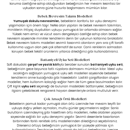
koruma özelliğine sahip olduğundan bebeğinizin her mevsim kesintisiz bir
uykudan sonra güne huzurla başlamasını mümkün kılar.
Bebek Nevresim Takımı Modelleri
Yumuşak dokulu nevresimler
,
bebeklerin konforlu bir uyku deneyimi
yaşamaları için önem taşır. Nefes alan yapıları ile bebek nevresim takımları,
miniklerin ihtiyaç duydukları uykuyu yumuşacık bir ortamda almasını sağlar.
Yüksek nem emici ve vücut ısısını dengeleyici özelliğe sahip olan bebek
nevresim sayesinde minikler kendilerini derin bir uykunun kollarına bırakabilir.
Bebek nevresim takımı modelleri sevimli tasarımlı olanların yanı sıra çift taraflı
kullanıma uygun olan pek çok alternatif de sunar. Canlı renklerini solmadan
koruyan bebek tekstil ürünlerini yıllarca dilediğiniz gibi kullanabilirsiniz.
Battaniyeli Uyku Seti Modelleri
Soft dokudaki
çarşaf ve yastık kılıfı
yla beraber sunulan
battaniyeli uyku seti
,
bebeğinizin gece boyunca tatlı rüyalara dalmasını mümkün kılar. İdeal uyku
sıcaklığını sağlayan yumuşacık uyku seti modelleri sayesinde bebekler
kendilerini anne kucağında gibi hissedebilir. Lastikli çarşaflardan oluşan
modeller, hem kullanım kolaylığı sağlar hem de tüm gece bozulmadan kalır.
Çift kişilik
uyku seti
seçeneği de bulunan modeldeki battaniyeler, bebeğinizin
ilgisini çekebilecek rengarenk hayvan desenleriyle onlara mutluluk verir.
Çok Amaçlı Örtü Modelleri
Bebeklerin pamuk kadar yumuşak olan örtü üzerinde her mevsim keyifli bir
uykuya doğru yelken açmaları, mutlu günler geçirmelerini sağlar. Sanki
bulutların üzerindeymiş gibi hissettiren örtü modelleri, nefes alabilen yapıları
sayesinde sağlıklı bir uyku deneyimi yaşatır. Sevimli desenlerle tasarlanan
birbirinden farklı renkteki örtü modellerinden dilediğinizi seçebilirsiniz.
Dilerseniz örtüyü bebeğinizin yumuşacık bir yüzeyde yatması için
kullanabilirsiniz. Tercihinize bağlı olarak da örtüyü bebeğinizin üzerine