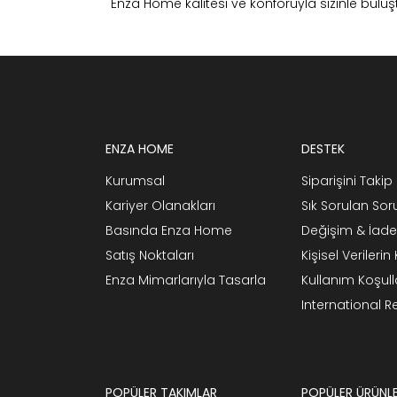
Enza Home kalitesi ve konforuyla sizinle buluş
ENZA HOME
DESTEK
Kurumsal
Siparişini Takip 
Kariyer Olanakları
Sık Sorulan Sor
Basında Enza Home
Değişim & İade
Satış Noktaları
Kişisel Verileri
Enza Mimarlarıyla Tasarla
Kullanım Koşull
International 
POPÜLER TAKIMLAR
POPÜLER ÜRÜNL