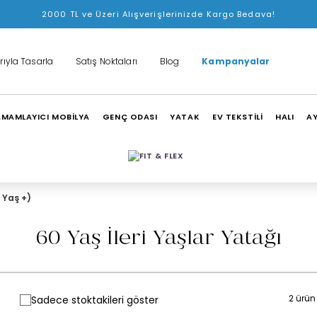
2000 TL ve Üzeri Alışverişlerinizde Kargo Bedava!
rıyla Tasarla
Satış Noktaları
Blog
Kampanyalar
MAMLAYICI MOBİLYA
GENÇ ODASI
YATAK
EV TEKSTİLİ
HALI
A
0 Yaş +)
60 Yaş İleri Yaşlar Yatağı
2 ürün
Sadece stoktakileri göster