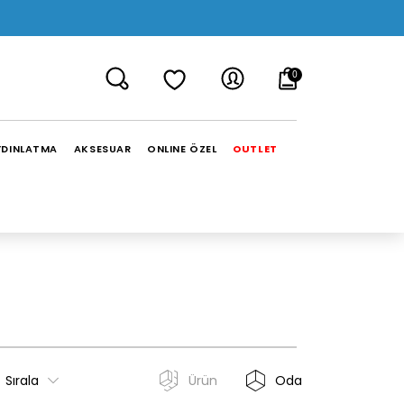
0
YDINLATMA
AKSESUAR
ONLINE ÖZEL
OUTLET
Sırala
Ürün
Oda