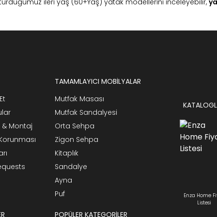
turduğumuz ileri yaş (60+Yaş) yatak modellerini inceleyebilir,
ya
TAMAMLAYICI MOBİLYALAR
Et
Mutfak Masası
KATALOGL
ular
Mutfak Sandalyesi
 & Montaj
Orta Sehpa
n Korunması
Zigon Sehpa
arı
Kitaplık
Requests
Sandalye
Ayna
Puf
Enza Home Fi
Listesi
ER
POPÜLER KATEGORİLER