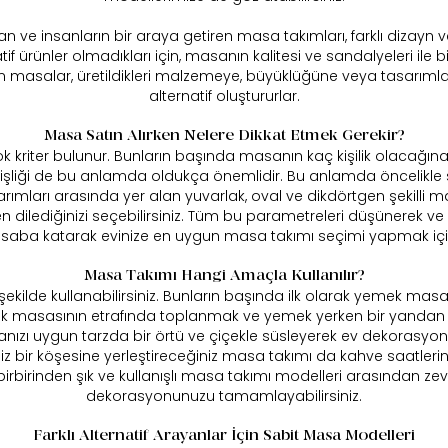
ve insanların bir araya getiren masa takımları, farklı dizayn ve 
if ürünler olmadıkları için, masanın kalitesi ve sandalyeleri ile
n masalar, üretildikleri malzemeye, büyüklüğüne veya tasarımları
alternatif oluştururlar.
Masa Satın Alırken Nelere Dikkat Etmek Gerekir?
kriter bulunur. Bunların başında masanın kaç kişilik olacağına 
nişliği de bu anlamda oldukça önemlidir. Bu anlamda öncelikle s
ımları arasında yer alan yuvarlak, oval ve dikdörtgen şekilli mas
 dilediğinizi seçebilirsiniz. Tüm bu parametreleri düşünerek ve s
saba katarak evinize en uygun masa takımı seçimi yapmak için 
Masa Takımı Hangi Amaçla Kullanılır?
ekilde kullanabilirsiniz. Bunların başında ilk olarak yemek masası
emek masasının etrafında toplanmak ve yemek yerken bir yandan 
zı uygun tarzda bir örtü ve çiçekle süsleyerek ev dekorasyonu
iz bir köşesine yerleştireceğiniz masa takımı da kahve saatleri
birbirinden şık ve kullanışlı masa takımı modelleri arasından zev
dekorasyonunuzu tamamlayabilirsiniz.
Farklı Alternatif Arayanlar İçin Sabit Masa Modelleri