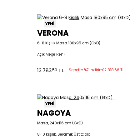
YENİ
VERONA
6-8 Kişilik Masa 180x95 cm (GxD)
Açık Meşe Renk
13.783
TL
,50
Sepette %7 İndirim
12.818,66 TL
YENİ
NAGOYA
Masa, 240x116 cm (GxD)
8-10 Kişilik, Seramik Üst tabla