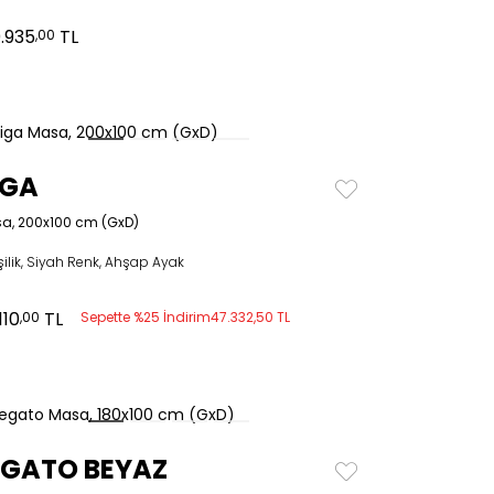
0.935
TL
,00
IGA
a, 200x100 cm (GxD)
şilik, Siyah Renk, Ahşap Ayak
110
TL
,00
Sepette %25 İndirim
47.332,50 TL
EGATO BEYAZ