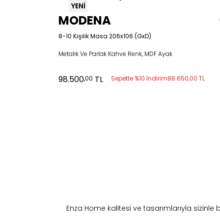
YENİ
MODENA
8-10 Kişilik Masa 206x106 (GxD)
Metalik Ve Parlak Kahve Renk, MDF Ayak
98.500
TL
,00
Sepette %10 İndirim
88.650,00 TL
Enza Home kalitesi ve tasarımlarıyla sizinl