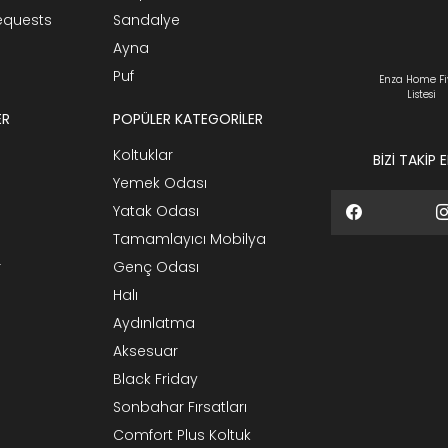
Requests
Sandalye
Ayna
Puf
Enza Home Fi
Listesi
ER
POPÜLER KATEGORİLER
Koltuklar
BİZİ TAKİP 
Yemek Odası
Yatak Odası
Tamamlayıcı Mobilya
r
Genç Odası
Halı
Aydınlatma
Aksesuar
Black Friday
Sonbahar Fırsatları
Comfort Plus Koltuk