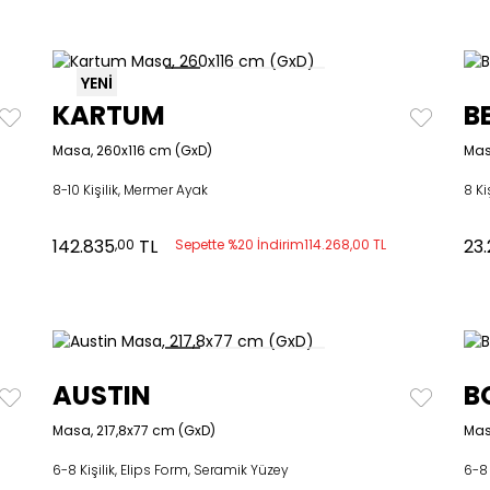
YENİ
KARTUM
B
Masa, 260x116 cm (GxD)
Mas
8-10 Kişilik, Mermer Ayak
8 Ki
142.835
TL
23
,00
Sepette %20 İndirim
114.268,00 TL
AUSTIN
B
Masa, 217,8x77 cm (GxD)
Mas
6-8 Kişilik, Elips Form, Seramik Yüzey
6-8 