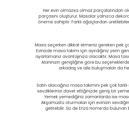
Her evin olmazsa olmaz parçalarından olan 
parçasını oluşturur. Masalar yalnızca dekorat
öneme sahiptir. Farklı ağaçlardan üretilebile
Masa seçerken dikkat etmeniz gereken pek çok 
Evinizde masa takımı için ayırdığınız yerin ge
ayarlamanız avantajınıza olacaktır. Masa tasar
Alanınızın genişliğine göre bu seçeneklerden
arkadaş ve aile buluşmaları da he
Satın alacağınız masa takımını pek çok farklı ş
sevdiklerinizi davet ettiğinizde geniş bir y
Yemek yemediğiniz zamanlarda ise masanı
Akşamüstü oturmaları için evinizin sevdiğin
getirebilir. Siz de Enza Home’da bulunan 