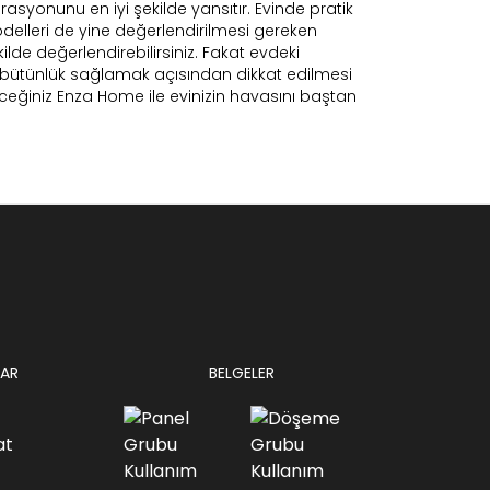
syonunu en iyi şekilde yansıtır. Evinde pratik
delleri de yine değerlendirilmesi gereken
lde değerlendirebilirsiniz. Fakat evdeki
 bütünlük sağlamak açısından dikkat edilmesi
eceğiniz Enza Home ile evinizin havasını baştan
AR
BELGELER