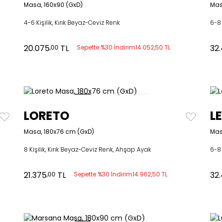
Masa, 160x90 (GxD)
Mas
4-6 Kişilik, Kırık Beyaz-Ceviz Renk
6-8 
20.075
TL
32
,00
Sepette %30 İndirim
14.052,50 TL
LORETO
L
Masa, 180x76 cm (GxD)
Mas
8 Kişilik, Kırık Beyaz-Ceviz Renk, Ahşap Ayak
6-8 
21.375
TL
32
,00
Sepette %30 İndirim
14.962,50 TL