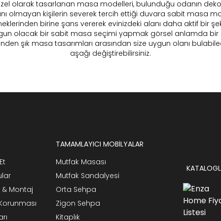
özel olarak tasarlanan masa modelleri, bulunduğu odanın dekora
anı olmayan kişilerin severek tercih ettiği duvara sabit masa mo
klerinden birine şans vererek evinizdeki alanı daha aktif bir şeki
ygun olacak bir sabit masa seçimi yapmak görsel anlamda bir
birinden şık masa tasarımları arasından size uygun olanı bulabil
aşağı değiştirebilirsiniz.
TAMAMLAYICI MOBİLYALAR
Et
Mutfak Masası
KATALOGL
ular
Mutfak Sandalyesi
 & Montaj
Orta Sehpa
n Korunması
Zigon Sehpa
arı
Kitaplık