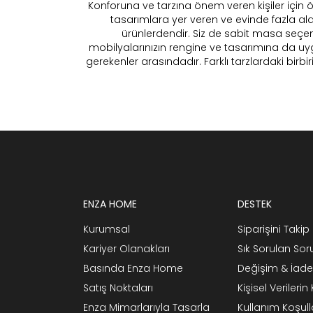
Konforuna ve tarzına önem veren kişiler için 
tasarımlara yer veren ve evinde fazla al
ürünlerdendir. Siz de sabit masa seçene
mobilyalarınızın rengine ve tasarımına da u
gerekenler arasındadır. Farklı tarzlardaki bir
ENZA HOME
DESTEK
Kurumsal
Siparişini Takip 
Kariyer Olanakları
Sık Sorulan Sor
Basında Enza Home
Değişim & İade
Satış Noktaları
Kişisel Verileri
Enza Mimarlarıyla Tasarla
Kullanım Koşull