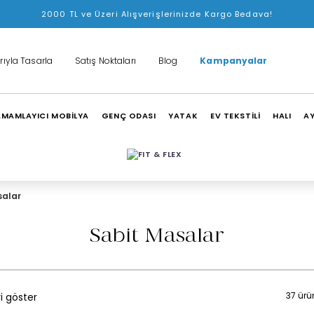
2000 TL ve Üzeri Alışverişlerinizde Kargo Bedava!
rıyla Tasarla
Satış Noktaları
Blog
Kampanyalar
MAMLAYICI MOBİLYA
GENÇ ODASI
YATAK
EV TEKSTİLİ
HALI
A
salar
Sabit Masalar
37 ürü
i göster