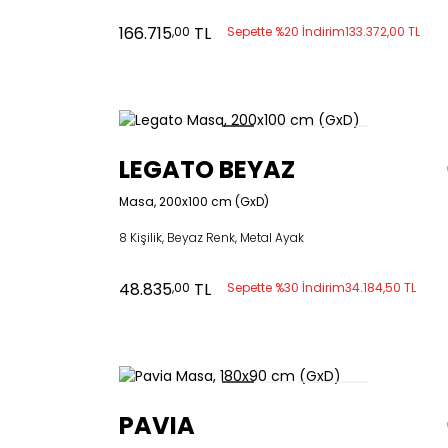
166.715
TL
,00
Sepette %20 İndirim
133.372,00 TL
LEGATO BEYAZ
Masa, 200x100 cm (GxD)
8 Kişilik, Beyaz Renk, Metal Ayak
48.835
TL
,00
Sepette %30 İndirim
34.184,50 TL
PAVIA