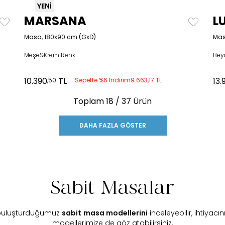
YENİ
MARSANA
L
Masa, 180x90 cm (GxD)
Mas
Meşe&Krem Renk
Bey
10.390
TL
13.
,50
Sepette %6 İndirim
9.663,17 TL
Toplam
18
/ 37 Ürün
DAHA FAZLA GÖSTER
Sabit Masalar
e buluşturduğumuz
sabit
masa modellerini
inceleyebilir, ihtiyac
modellerimize de göz atabilirsiniz.