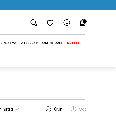
0
YDINLATMA
AKSESUAR
ONLINE ÖZEL
OUTLET
Sırala
Ürün
Oda
n