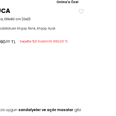
Online'a Özel
UCA
a, 139x80 cm (GxD)
az&Naturel Ahşap Renk, Ahşap Ayak
990
TL
,00
Sepette %21 İndirim
10.990,00 TL
ınıza uygun
sandalyeler
ve
açılır masalar
gibi