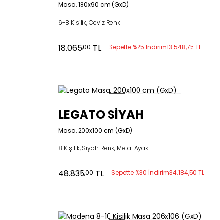
Masa, 180x90 cm (GxD)
6-8 Kişilik, Ceviz Renk
18.065
TL
,00
Sepette %25 İndirim
13.548,75 TL
LEGATO SİYAH
Masa, 200x100 cm (GxD)
8 Kişilik, Siyah Renk, Metal Ayak
48.835
TL
,00
Sepette %30 İndirim
34.184,50 TL