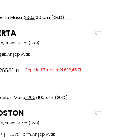
ERTA
a, 200x100 cm (GxD)
şilik, Ahşap Ayak
.265
TL
,00
Sepette %7 İndirim
21.636,45 TL
OSTON
a, 200x100 cm (GxD)
Kişilik, Oval Form, Ahşap Ayak