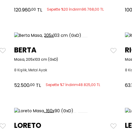
120.960
TL
10
,00
Sepette %20 İndirim
96.768,00 TL
BERTA
R
Masa, 205x103 cm (GxD)
Mas
8 Kişilik, Metal Ayak
8 Ki
52.500
TL
63.
,00
Sepette %7 İndirim
48.825,00 TL
LORETO
L