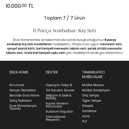
10.000
TL
,00
Toplam
7
/ 7 Ürün
8 Parça Sonbahar-Kış Seti
Enza Home kalitesi ve tasarımlarıyla sizinle buluşturduğumuz
8 parça
sonbahar kış seti modellerini
inceleyebilir, ihtiyacınıza uygun
nevresim seti,
çarşaf yastık kılıfı,
battaniyeli nevresim takımı seti,
yatak örtülü nevresim
takımı seti,
triola battaniyeli uyku seti
gibi modellerimize de göz atabilirsiniz.
ENZA HOME
DESTEK
TAMAMLAYICI
MOBİLYALAR
Kurumsal
Siparişini Takip Et
Mutfak Masası
Kariyer Olanakları
Sık Sorulan Sorular
Mutfak Sandalyesi
Basında Enza Home
Değişim & İade &
Orta Sehpa
Montaj
Satış Noktaları
Zigon Sehpa
Kişisel Verilerin
Enza Mimarlarıyla
Kitaplık
Korunması
Tasarla
Sandalye
Kullanım Koşulları
Ayna
International
Requests
Puf