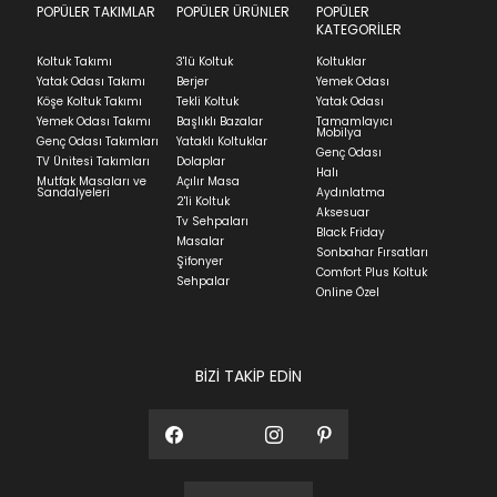
POPÜLER TAKIMLAR
POPÜLER ÜRÜNLER
POPÜLER
KATEGORİLER
Koltuk Takımı
3'lü Koltuk
Koltuklar
Yatak Odası Takımı
Berjer
Yemek Odası
Köşe Koltuk Takımı
Tekli Koltuk
Yatak Odası
Yemek Odası Takımı
Başlıklı Bazalar
Tamamlayıcı
Mobilya
Genç Odası Takımları
Yataklı Koltuklar
Genç Odası
TV Ünitesi Takımları
Dolaplar
Halı
Mutfak Masaları ve
Açılır Masa
Sandalyeleri
Aydınlatma
2'li Koltuk
Aksesuar
Tv Sehpaları
Black Friday
Masalar
Sonbahar Fırsatları
Şifonyer
Comfort Plus Koltuk
Sehpalar
Online Özel
BİZİ TAKİP EDİN