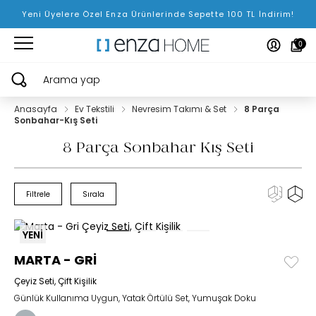
Yeni Üyelere Özel Enza Ürünlerinde Sepette 100 TL İndirim!
0
Arama yap
Anasayfa
Ev Tekstili
Nevresim Takımı & Set
8 Parça
Sonbahar-Kış Seti
8 Parça Sonbahar Kış Seti
Filtrele
Sırala
YENİ
MARTA - GRİ
Çeyiz Seti, Çift Kişilik
Günlük Kullanıma Uygun, Yatak Örtülü Set, Yumuşak Doku