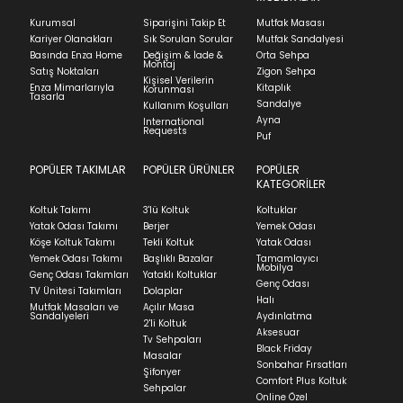
Kurumsal
Siparişini Takip Et
Mutfak Masası
Kariyer Olanakları
Sık Sorulan Sorular
Mutfak Sandalyesi
Basında Enza Home
Değişim & İade &
Orta Sehpa
Montaj
Satış Noktaları
Zigon Sehpa
Kişisel Verilerin
Enza Mimarlarıyla
Kitaplık
Korunması
Tasarla
Sandalye
Kullanım Koşulları
Ayna
International
Requests
Puf
POPÜLER TAKIMLAR
POPÜLER ÜRÜNLER
POPÜLER
KATEGORİLER
Koltuk Takımı
3'lü Koltuk
Koltuklar
Yatak Odası Takımı
Berjer
Yemek Odası
Köşe Koltuk Takımı
Tekli Koltuk
Yatak Odası
Yemek Odası Takımı
Başlıklı Bazalar
Tamamlayıcı
Mobilya
Genç Odası Takımları
Yataklı Koltuklar
Genç Odası
TV Ünitesi Takımları
Dolaplar
Halı
Mutfak Masaları ve
Açılır Masa
Sandalyeleri
Aydınlatma
2'li Koltuk
Aksesuar
Tv Sehpaları
Black Friday
Masalar
Sonbahar Fırsatları
Şifonyer
Comfort Plus Koltuk
Sehpalar
Online Özel