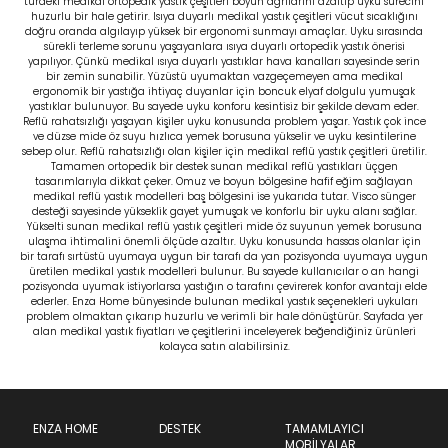
türdeki medikal ortopedik yastık çeşitleri boyun ağrılarını azaltıp uyku sürecini
huzurlu bir hale getirir. Isıya duyarlı medikal yastık çeşitleri vücut sıcaklığını
doğru oranda algılayıp yüksek bir ergonomi sunmayı amaçlar. Uyku sırasında
sürekli terleme sorunu yaşayanlara ısıya duyarlı ortopedik yastık önerisi
yapılıyor. Çünkü medikal ısıya duyarlı yastıklar hava kanalları sayesinde serin
bir zemin sunabilir. Yüzüstü uyumaktan vazgeçemeyen ama medikal
ergonomik bir yastığa ihtiyaç duyanlar için boncuk elyaf dolgulu yumuşak
yastıklar bulunuyor. Bu sayede uyku konforu kesintisiz bir şekilde devam eder.
Reflü rahatsızlığı yaşayan kişiler uyku konusunda problem yaşar. Yastık çok ince
ve düzse mide öz suyu hızlıca yemek borusuna yükselir ve uyku kesintilerine
sebep olur. Reflü rahatsızlığı olan kişiler için medikal reflü yastık çeşitleri üretilir.
Tamamen ortopedik bir destek sunan medikal reflü yastıkları üçgen
tasarımlarıyla dikkat çeker. Omuz ve boyun bölgesine hafif eğim sağlayan
medikal reflü yastık modelleri baş bölgesini ise yukarıda tutar. Visco sünger
desteği sayesinde yükseklik gayet yumuşak ve konforlu bir uyku alanı sağlar.
Yükselti sunan medikal reflü yastık çeşitleri mide öz suyunun yemek borusuna
ulaşma ihtimalini önemli ölçüde azaltır. Uyku konusunda hassas olanlar için
bir tarafı sırtüstü uyumaya uygun bir tarafı da yan pozisyonda uyumaya uygun
üretilen medikal yastık modelleri bulunur. Bu sayede kullanıcılar o an hangi
pozisyonda uyumak istiyorlarsa yastığın o tarafını çevirerek konfor avantajı elde
ederler. Enza Home bünyesinde bulunan medikal yastık seçenekleri uykuları
problem olmaktan çıkarıp huzurlu ve verimli bir hale dönüştürür. Sayfada yer
alan medikal yastık fiyatları ve çeşitlerini inceleyerek beğendiğiniz ürünleri
kolayca satın alabilirsiniz.
ENZA HOME
DESTEK
TAMAMLAYICI
MOBİLYALAR