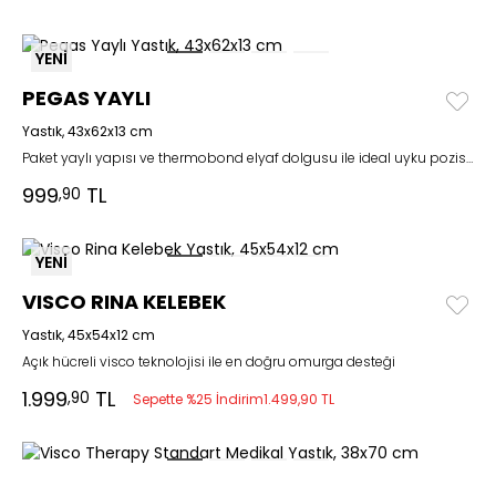
YENİ
PEGAS YAYLI
Yastık, 43x62x13 cm
Paket yaylı yapısı ve thermobond elyaf dolgusu ile ideal uyku pozisyonu
999
TL
,90
YENİ
VISCO RINA KELEBEK
Yastık, 45x54x12 cm
Açık hücreli visco teknolojisi ile en doğru omurga desteği
1.999
TL
,90
Sepette %25 İndirim
1.499,90 TL