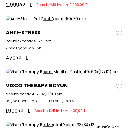
2.999
TL
,90
Sepette %16 İndirim
2.499,90 TL
ANTI-STRESS
Roll Pack Yastık, 50x70 cm
Zinde uyandıran uyku
479
TL
,90
VISCO THERAPY BOYUN
Medikal Yastık, 40x60x(12/10) cm
Baş ve boyun bölgesini destekleyen şekil
1.999
TL
,90
Sepette %25 İndirim
1.499,90 TL
Online'a Özel