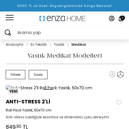
2000 TL ve Üzeri Alışverişlerinizde Kargo Bedava!
0
Arama yap
Anasayfa
Ev Tekstili
Yastık
Medikal
Yastık Medikal Modelleri
Filtrele
Sırala
YENİ
ANTI-STRESS 2'Lİ
Roll Pack Yastık, 50x70 cm
Anti-stress özelliğiyle kesintisiz ve dinlendirici uyku deneyimi
849
TL
,90