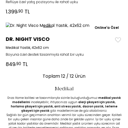
Reflüye özel yatış pozisyonu ile rahat uyku
1.399
TL
,90
Online'a Özel
DR. NIGHT VISCO
Medikal Yastık, 42x62 cm
Boyuna özel destek tasarımıyla rahat bir uyku
849
TL
,90
Toplam
12
/ 12 Ürün
Medikal
Enza Home kalitesi ve tasarımlarıyla sizinle buluşturduğumuz
medikal yastık
modellerini
inceleyebilir, ihtiyacınıza uygun
alerji şikayeti için yastık,
horlama şikayeti için yastık
,
anti stress yastık,
dacron yastık
,
terleme
şikayeti için yastık
gibi modellerimize de göz atabilirsiniz.
Sağlıklı bir gün geçirmenin anahtarı verimli bir uyku sürecinden geçer. Kaliteli
bir uyku çeken insanlar güne daha zinde bir şekilde uyanır. İyi bir uyku içinse
yatak kadar yastıklar da önemlidir. Medikal yastık ürünleri uyku sürecinin üst
düzey bir kalitede gerçekleşmesini sağlayan yastıklar arasında yer alır. Enza