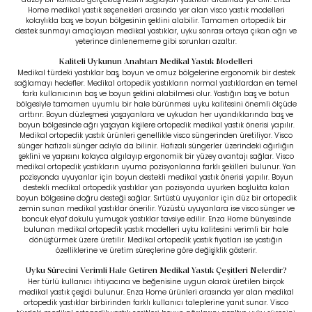
Home medikal yastık seçenekleri arasında yer alan visco yastık modelleri
kolaylıkla baş ve boyun bölgesinin şeklini alabilir. Tamamen ortopedik bir
destek sunmayı amaçlayan medikal yastıklar, uyku sonrası ortaya çıkan ağrı ve
yeterince dinlenememe gibi sorunları azaltır.
Kaliteli Uykunun Anahtarı Medikal Yastık Modelleri
Medikal türdeki yastıklar baş, boyun ve omuz bölgelerine ergonomik bir destek
sağlamayı hedefler. Medikal ortopedik yastıkların normal yastıklardan en temel
farkı kullanıcının baş ve boyun şeklini alabilmesi olur. Yastığın baş ve botun
bölgesiyle tamamen uyumlu bir hale bürünmesi uyku kalitesini önemli ölçüde
arttırır. Boyun düzleşmesi yaşayanlara ve uykudan her uyandıklarında baş ve
boyun bölgesinde ağrı yaşayan kişilere ortopedik medikal yastık önerisi yapılır.
Medikal ortopedik yastık ürünleri genellikle visco süngerinden üretiliyor. Visco
sünger hafızalı sünger adıyla da bilinir. Hafızalı süngerler üzerindeki ağırlığın
şeklini ve yapısını kolayca algılayıp ergonomik bir yüzey avantajı sağlar. Visco
medikal ortopedik yastıkların uyuma pozisyonlarına farklı şekilleri bulunur. Yan
pozisyonda uyuyanlar için boyun destekli medikal yastık önerisi yapılır. Boyun
destekli medikal ortopedik yastıklar yan pozisyonda uyurken boşlukta kalan
boyun bölgesine doğru desteği sağlar. Sırtüstü uyuyanlar için düz bir ortopedik
zemin sunan medikal yastıklar önerilir. Yüzüstü uyuyanlara ise visco sünger ve
boncuk elyaf dokulu yumuşak yastıklar tavsiye edilir. Enza Home bünyesinde
bulunan medikal ortopedik yastık modelleri uyku kalitesini verimli bir hale
dönüştürmek üzere üretilir. Medikal ortopedik yastık fiyatları ise yastığın
özelliklerine ve üretim süreçlerine göre değişiklik gösterir.
Uyku Sürecini Verimli Hale Getiren Medikal Yastık Çeşitleri Nelerdir?
Her türlü kullanıcı ihtiyacına ve beğenisine uygun olarak üretilen birçok
medikal yastık çeşidi bulunur. Enza Home ürünleri arasında yer alan medikal
ortopedik yastıklar birbirinden farklı kullanıcı taleplerine yanıt sunar. Visco