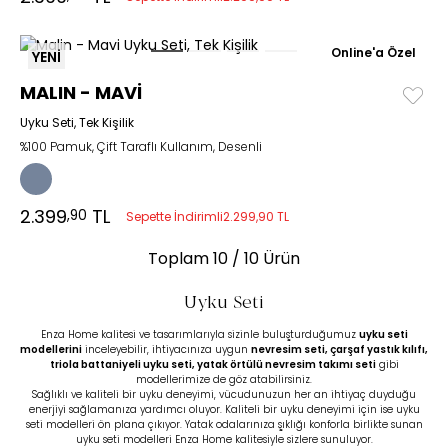
Online'a Özel
YENİ
MALIN - MAVİ
Uyku Seti, Tek Kişilik
%100 Pamuk, Çift Taraflı Kullanım, Desenli
2.399
TL
,90
Sepette İndirimli
2.299,90 TL
Toplam
10
/ 10 Ürün
Uyku Seti
Enza Home kalitesi ve tasarımlarıyla sizinle buluşturduğumuz
uyku seti
modellerini
inceleyebilir, ihtiyacınıza uygun
nevresim seti,
çarşaf yastık kılıfı
,
triola battaniyeli uyku seti,
yatak örtülü nevresim takımı seti
gibi
modellerimize de göz atabilirsiniz.
Sağlıklı ve kaliteli bir uyku deneyimi, vücudunuzun her an ihtiyaç duyduğu
enerjiyi sağlamanıza yardımcı oluyor. Kaliteli bir uyku deneyimi için ise uyku
seti modelleri ön plana çıkıyor. Yatak odalarınıza şıklığı konforla birlikte sunan
uyku seti modelleri Enza Home kalitesiyle sizlere sunuluyor.