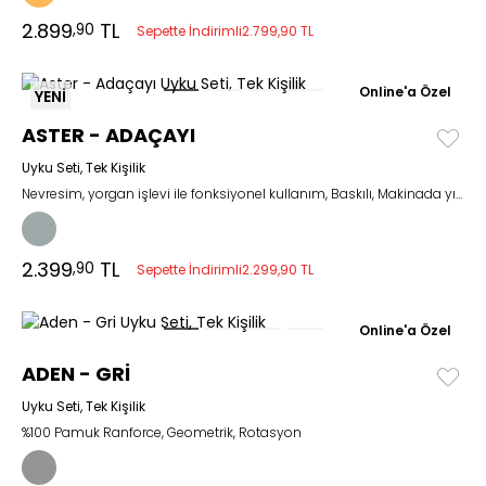
2.899
TL
,90
Sepette İndirimli
2.799,90 TL
Online'a Özel
YENİ
ASTER - ADAÇAYI
Uyku Seti, Tek Kişilik
Nevresim, yorgan işlevi ile fonksiyonel kullanım, Baskılı, Makinada yıkanabilir.
2.399
TL
,90
Sepette İndirimli
2.299,90 TL
Online'a Özel
ADEN - GRİ
Uyku Seti, Tek Kişilik
%100 Pamuk Ranforce, Geometrik, Rotasyon