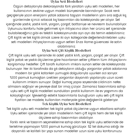
Uyku Seti Modelleri
Özgün detaylarıyla dekorasyonda fark yaratan uyku seti modelleri, her
kullanıcının zevkine uygun modeli bünyesinde barındırıyor. Sıcak renk
geçişleriyle yazın enerjisini yatak odasına taşıyan modellerin yanı sıra soğuk kış
günlerinde içinizi ısıtacak kış tasarımları da koleksiyonda yer alıyor. Set
içeriğinde yastık, yastık kılıfı, yorgan, çarşaf, battaniye ve nevresim bulunabiliyor.
Uykunuzu konforlu hale getirmek için ihtiyacınız olan her ürünü set içerisinde
bulabileceğiniz gibi
ev tekstili
koleksiyonunda ayrı ayrı da temin edebilirsiniz.
Çift kişilik ve tek kişilik olmak üzere iki ayrı kategoride değerlendirilebilen uyku
seti modelleri ihtiyaçlarınıza uygun setleri Enza Home güvencesi ile satın
alabilirsiniz.
Uyku Seti Çift Kişilik Modelleri
Çift kişilik uyku seti içerisinde iki adet yastık kılıfı, yorgan, çarşaf, yer alıyor. Çift
kişilik yatak ve yastık ölçülerine göre hazırlanan setler çiftlerin tüm ihtiyaçlarını
karşılamayı hedefler. Çift taraflı kullanım imkanı sunan setler de koleksiyonda
bulunuyor. Her iki tarafında da şık detayların olduğu yorganlar yatak odalarına
modern bir şıklık katarken yumuşak dolgularıyla uyurken sizi sarıyor.
%100 pamuk kumaştan üretilen yorganlar dayanıklı yapılarıyla uzun süreli
kullanım imkanı sunuyor. Doğal kumaş yapısı sayesinde cildinizin nefes
almasını sağlıyor ve çevreye dost bir imaj çiziyor. Zamansız tasarımlara sahip
uyku seti çift kişilik modelleri sundukları pratik kullanım ile ev yaşamını da
kolaylaştırıyor. İşlevselliği estetik tasarımlarla buluşturan uyku seti çift kişilik
fiyatları ise modele, kullanılan materyale göre değişkenlik gösteriyor.
Tek Kişilik Uyku Seti Modelleri
Tek kişilik uyku seti modelleri tek kişilik yatak ölçülerine uygun ebatlara sahiptir.
Uyku setleri içerisinde yer alan modellerin hem çift kişilik hem de tek kişilik
ölçülere sahip tasarımları olabiliyor.
Farklı renk ve tasarım seçeneklerine sahip olan tek kişilik uyku setlerinde de
terletme yapmayan %100 pamuk kumaş görülüyor. 52 tel dokuma sıklığı ile
dayanıklı ve kaliteli bir yapı sunan modeller uzun süre uyku konforunuzu