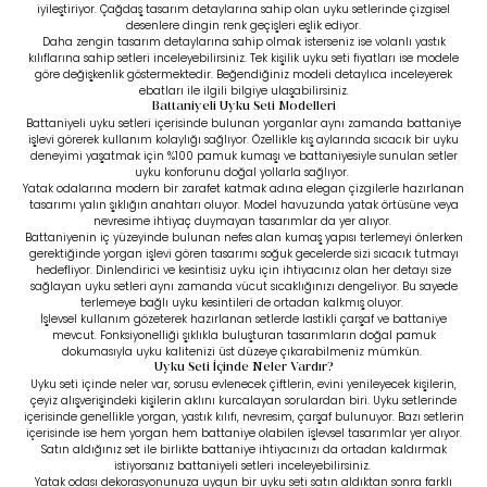
iyileştiriyor. Çağdaş tasarım detaylarına sahip olan uyku setlerinde çizgisel
desenlere dingin renk geçişleri eşlik ediyor.
Daha zengin tasarım detaylarına sahip olmak isterseniz ise volanlı yastık
kılıflarına sahip setleri inceleyebilirsiniz. Tek kişilik uyku seti fiyatları ise modele
göre değişkenlik göstermektedir. Beğendiğiniz modeli detaylıca inceleyerek
ebatları ile ilgili bilgiye ulaşabilirsiniz.
Battaniyeli Uyku Seti Modelleri
Battaniyeli uyku setleri içerisinde bulunan yorganlar aynı zamanda battaniye
işlevi görerek kullanım kolaylığı sağlıyor. Özellikle kış aylarında sıcacık bir uyku
deneyimi yaşatmak için %100 pamuk kumaşı ve battaniyesiyle sunulan setler
uyku konforunu doğal yollarla sağlıyor.
Yatak odalarına modern bir zarafet katmak adına elegan çizgilerle hazırlanan
tasarımı yalın şıklığın anahtarı oluyor. Model havuzunda yatak örtüsüne veya
nevresime ihtiyaç duymayan tasarımlar da yer alıyor.
Battaniyenin iç yüzeyinde bulunan nefes alan kumaş yapısı terlemeyi önlerken
gerektiğinde yorgan işlevi gören tasarımı soğuk gecelerde sizi sıcacık tutmayı
hedefliyor. Dinlendirici ve kesintisiz uyku için ihtiyacınız olan her detayı size
sağlayan uyku setleri aynı zamanda vücut sıcaklığınızı dengeliyor. Bu sayede
terlemeye bağlı uyku kesintileri de ortadan kalkmış oluyor.
İşlevsel kullanım gözeterek hazırlanan setlerde lastikli çarşaf ve battaniye
mevcut. Fonksiyonelliği şıklıkla buluşturan tasarımların doğal pamuk
dokumasıyla uyku kalitenizi üst düzeye çıkarabilmeniz mümkün.
Uyku Seti İçinde Neler Vardır?
Uyku seti içinde neler var, sorusu evlenecek çiftlerin, evini yenileyecek kişilerin,
çeyiz alışverişindeki kişilerin aklını kurcalayan sorulardan biri. Uyku setlerinde
içerisinde genellikle yorgan, yastık kılıfı, nevresim, çarşaf bulunuyor. Bazı setlerin
içerisinde ise hem yorgan hem battaniye olabilen işlevsel tasarımlar yer alıyor.
Satın aldığınız set ile birlikte battaniye ihtiyacınızı da ortadan kaldırmak
istiyorsanız battaniyeli setleri inceleyebilirsiniz.
Yatak odası dekorasyonunuza uygun bir uyku seti satın aldıktan sonra farklı