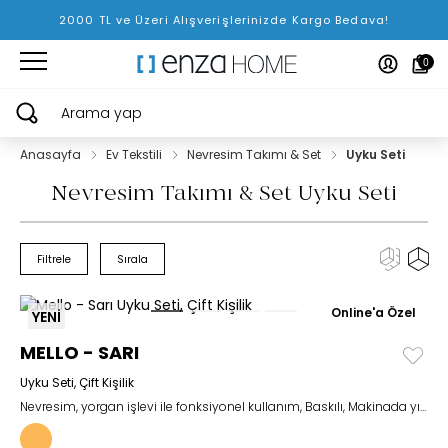
2000 TL ve Üzeri Alışverişlerinizde Kargo Bedava!
0
Arama yap
Anasayfa
Ev Tekstili
Nevresim Takımı & Set
Uyku Seti
Nevresim Takımı & Set Uyku Seti
Filtrele
Sırala
Online'a Özel
YENİ
MELLO - SARI
Uyku Seti, Çift Kişilik
Nevresim, yorgan işlevi ile fonksiyonel kullanım, Baskılı, Makinada yıkanabilir.