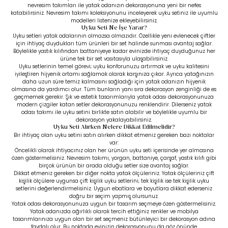
nevresim takımları ile yatak odanızın dekorasyonuna yeni bir nefes
katabilirsiniz.
Nevresim takımı
koleksiyonunu inceleyerek uyku setiniz ile uyumlu
modelleri listenize ekleyebilirsiniz.
Uyku Seti Ne İşe Yarar?
Uyku setleri yatak odalarının olmazsa olmazıdır. Özellikle yeni evlenecek çiftler
için ihtiyaç duydukları tüm ürünleri bir set halinde sunması avantaj sağlar.
Böylelikle yastık kılıfından battaniyeye kadar evinizde ihtiyaç duyduğunuz her
ürüne tek bir set vasıtasıyla ulaşabilirsiniz.
Uyku setlerinin temel görevi; uyku konforunuzu artırmak ve uyku kalitesini
iyileştiren hijyenik ortamı sağlamak olarak karşınıza çıkar. Ayrıca yatağınızın
daha uzun süre temiz kalmasını sağladığı için yatak odanızın hijyenik
olmasına da yardımcı olur. Tüm bunların yanı sıra dekorasyon zenginliği de es
geçmemek gerekir. Şık ve estetik tasarımlarıyla yatak odası dekorasyonunuza
modern çizgiler katan setler dekorasyonunuzu renklendirir. Dilerseniz
yatak
odası takımı
ile uyku setini birlikte satın alabilir ve böylelikle uyumlu bir
dekorasyon yakalayabilirsiniz.
Uyku Seti Alırken Nelere Dikkat Edilmelidir?
Bir ihtiyaç olan uyku setini satın alırken dikkat etmeniz gereken bazı noktalar
var:
Öncelikli olarak ihtiyacınız olan her ürünün uyku seti içerisinde yer almasına
özen göstermelisiniz. Nevresim takımı, yorgan, battaniye, çarşaf, yastık kılıfı gibi
birçok ürünün bir arada olduğu setler size avantaj sağlar.
Dikkat etmeniz gereken bir diğer nokta yatak ölçüleriniz. Yatak ölçüleriniz çift
kişilik ölçülere uygunsa çift kişilik uyku setlerini; tek kişilik ise tek kişilik uyku
setlerini değerlendirmelisiniz. Uygun ebatlara ve boyutlara dikkat ederseniz
doğru bir seçim yapmış olursunuz.
Yatak odası dekorasyonunuza uygun bir tasarım seçmeye özen göstermelisiniz.
Yatak odanızda ağırlıklı olarak tercih ettiğiniz renkler ve mobilya
tasarımlarınıza uygun olan bir set seçmeniz bütünleyici bir dekorasyon adına
faydalı olur. Bu noktada evinizin dekorasyonunu da göz önünde