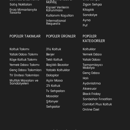
Montaj
Satış Noktaları
Zigon Sehpa
Kişisel Verilerin
Enza Mimarlarıyla
Kitaplık
Korunması
Tasarla
Sandalye
Kullanım Koşulları
Ayna
International
Requests
Puf
POPÜLER TAKIMLAR
POPÜLER ÜRÜNLER
POPÜLER
KATEGORİLER
Koltuk Takımı
3'lü Koltuk
Koltuklar
Yatak Odası Takımı
Berjer
Yemek Odası
Köşe Koltuk Takımı
Tekli Koltuk
Yatak Odası
Yemek Odası Takımı
Başlıklı Bazalar
Tamamlayıcı
Mobilya
Genç Odası Takımları
Yataklı Koltuklar
Genç Odası
TV Ünitesi Takımları
Dolaplar
Halı
Mutfak Masaları ve
Açılır Masa
Sandalyeleri
Aydınlatma
2'li Koltuk
Aksesuar
Tv Sehpaları
Black Friday
Masalar
Sonbahar Fırsatları
Şifonyer
Comfort Plus Koltuk
Sehpalar
Online Özel