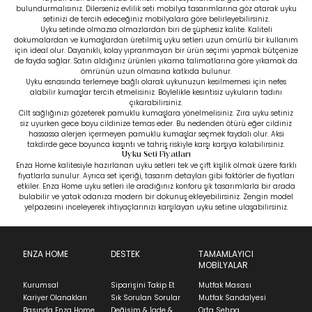
bulundurmalısınız. Dilerseniz
evlilik seti mobilya
tasarımlarına göz atarak uyku
setinizi de tercih edeceğiniz mobilyalara göre belirleyebilirsiniz.
Uyku setinde olmazsa olmazlardan biri de şüphesiz kalite. Kaliteli
dokumalardan ve kumaşlardan üretilmiş uyku setleri uzun ömürlü bir kullanım
için ideal olur. Dayanıklı, kolay yıpranmayan bir ürün seçimi yapmak bütçenize
de fayda sağlar. Satın aldığınız ürünleri yıkama talimatlarına göre yıkamak da
ömrünün uzun olmasına katkıda bulunur.
Uyku esnasında terlemeye bağlı olarak uykunuzun kesilmemesi için nefes
alabilir kumaşlar tercih etmelisiniz. Böylelikle kesintisiz uykuların tadını
çıkarabilirsiniz.
Cilt sağlığınızı gözeterek pamuklu kumaşlara yönelmelisiniz. Zira uyku setiniz
siz uyurken gece boyu cildinize temas eder. Bu nedenden ötürü eğer cildiniz
hassassa alerjen içermeyen pamuklu kumaşlar seçmek faydalı olur. Aksi
takdirde gece boyunca kaşıntı ve tahriş riskiyle karşı karşıya kalabilirsiniz.
Uyku Seti Fiyatları
Enza Home kalitesiyle hazırlanan uyku setleri tek ve çift kişilik olmak üzere farklı
fiyatlarla sunulur. Ayrıca set içeriği, tasarım detayları gibi faktörler de fiyatları
etkiler. Enza Home uyku setleri ile aradığınız konforu şık tasarımlarla bir arada
bulabilir ve yatak odanıza modern bir dokunuş ekleyebilirsiniz. Zengin model
yelpazesini inceleyerek ihtiyaçlarınızı karşılayan uyku setine ulaşabilirsiniz.
ENZA HOME
DESTEK
TAMAMLAYICI
MOBİLYALAR
Kurumsal
Siparişini Takip Et
Mutfak Masası
Kariyer Olanakları
Sık Sorulan Sorular
Mutfak Sandalyesi
Basında Enza Home
Değişim & İade &
Orta Sehpa