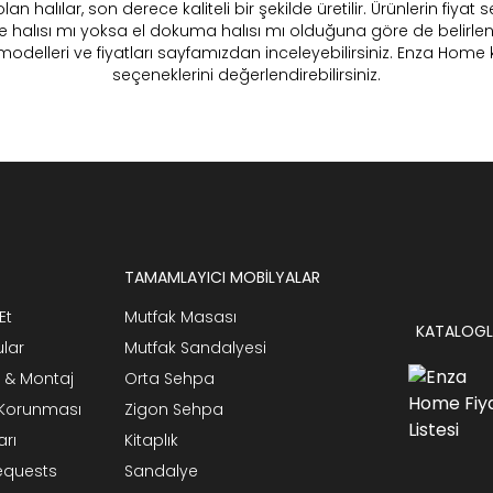
halılar, son derece kaliteli bir şekilde üretilir. Ürünlerin fiyat seç
kine halısı mı yoksa el dokuma halısı mı olduğuna göre de belirlenir.
 halı modelleri ve fiyatları sayfamızdan inceleyebilirsiniz. Enza 
seçeneklerini değerlendirebilirsiniz.
TAMAMLAYICI MOBİLYALAR
Et
Mutfak Masası
KATALOGL
ular
Mutfak Sandalyesi
 & Montaj
Orta Sehpa
n Korunması
Zigon Sehpa
arı
Kitaplık
Requests
Sandalye