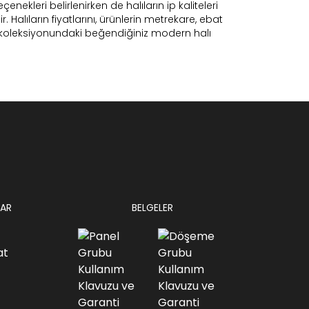
enekleri belirlenirken de halıların ip kaliteleri
 Halıların fiyatlarını, ürünlerin metrekare, ebat
Home koleksiyonundaki beğendiğiniz modern halı
AR
BELGELER