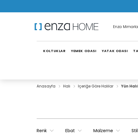
Enza Mimarla
KOLTUKLAR
YEMEK ODASI
YATAK ODASI
TA
Anasayfa
Halı
Içeriğe Göre Halılar
Yün Halı
Renk
Ebat
Malzeme
Stil