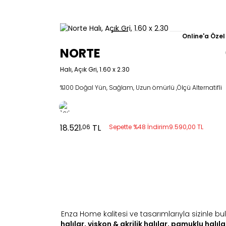
Online'a Özel
NORTE
Halı, Açık Gri, 1.60 x 2.30
%100 Doğal Yün, Sağlam, Uzun ömürlü ,Ölçü Alternatifli
18.521
TL
,06
Sepette %48 İndirim
9.590,00 TL
Enza Home kalitesi ve tasarımlarıyla sizinle 
halılar
,
viskon & akrilik halılar
,
pamuklu halıla