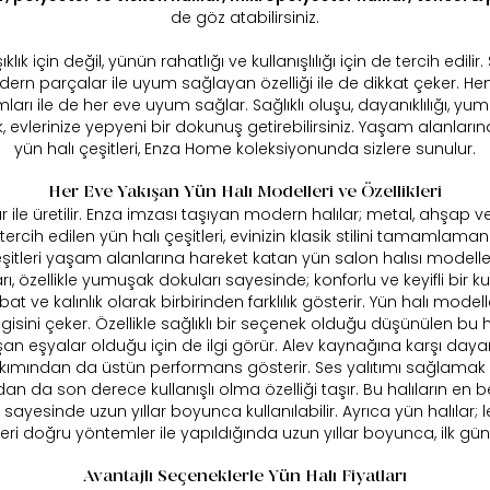
de göz atabilirsiniz.
klık için değil, yünün rahatlığı ve kullanışlılığı için de tercih edili
dern parçalar ile uyum sağlayan özelliği ile de dikkat çeker. H
mları ile de her eve uyum sağlar. Sağlıklı oluşu, dayanıklılığı, yum
ek, evlerinize yepyeni bir dokunuş getirebilirsiniz. Yaşam alanla
yün halı çeşitleri, Enza Home koleksiyonunda sizlere sunulur.
Her Eve Yakışan Yün Halı Modelleri ve Özellikleri
ar ile üretilir. Enza imzası taşıyan modern halılar; metal, ahşap v
ercih edilen yün halı çeşitleri, evinizin klasik stilini tamamlamanız
çeşitleri yaşam alanlarına hareket katan yün salon halısı modell
ları, özellikle yumuşak dokuları sayesinde; konforlu ve keyifli bi
at ve kalınlık olarak birbirinden farklılık gösterir. Yün halı modeller
ilgisini çeker. Özellikle sağlıklı bir seçenek olduğu düşünülen bu
tuşan eşyalar olduğu için de ilgi görür. Alev kaynağına karşı day
 bakımından da üstün performans gösterir. Ses yalıtımı sağlamak iç
dan da son derece kullanışlı olma özelliği taşır. Bu halıların en be
ı sayesinde uzun yıllar boyunca kullanılabilir. Ayrıca yün halılar; l
eri doğru yöntemler ile yapıldığında uzun yıllar boyunca, ilk günkü 
Avantajlı Seçeneklerle Yün Halı Fiyatları