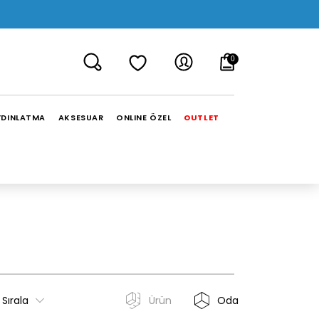
0
YDINLATMA
AKSESUAR
ONLINE ÖZEL
OUTLET
Sırala
Ürün
Oda