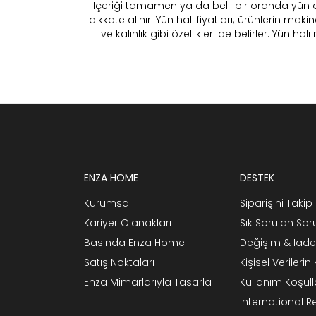
İçeriği tamamen ya da belli bir oranda yün olan 
dikkate alınır. Yün halı fiyatları; ürünlerin ma
ve kalınlık gibi özellikleri de belirler. Yün
ENZA HOME
DESTEK
Kurumsal
Siparişini Takip 
Kariyer Olanakları
Sık Sorulan Sor
Basında Enza Home
Değişim & İade
Satış Noktaları
Kişisel Verileri
Enza Mimarlarıyla Tasarla
Kullanım Koşull
International 