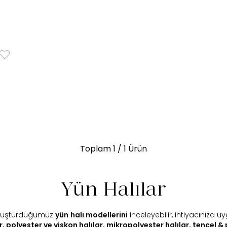
Toplam
1
/ 1 Ürün
Yün Halılar
buluşturduğumuz
yün
halı modellerini
inceleyebilir, ihtiyacınıza 
r
,
polyester ve viskon halılar
,
mikropolyester halılar
,
tencel & 