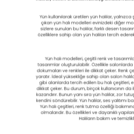
Yün kullanılarak üretilen yün halılar, yalnızca şı
çıkan yün halı modelleri evinizdeki diğer mo
sizlere sunulan bu halılar, farklı desen tasarı
özelliklere sahip olan yün halıları tercih eder
Yün halı modelleri, çeşitli renk ve tasarıml
tasarımlar oluşturulabilir. Özellikle salonlarda t
dokumaları ve renkleri ile dikkat çeker. Renk 
yaratır. İdeal yüksekliğe sahip olan salon halı
gibi alanlarda tercih edilen bu halı çeşitleri, eb
dikkat çeker. Bu durum, birçok kullanıcının da 
kazandırır. Bunun yanı sıra yün halılar, zor tu
kendini söndürebilir. Yün halılar, ses yalıtımı
Yün halı çeşitleri, renk tutma özelliği bakımın
olmalarıdır. Bu özellikleri ve dayanıklı yapılar
Halıların bakım ve temizlikl