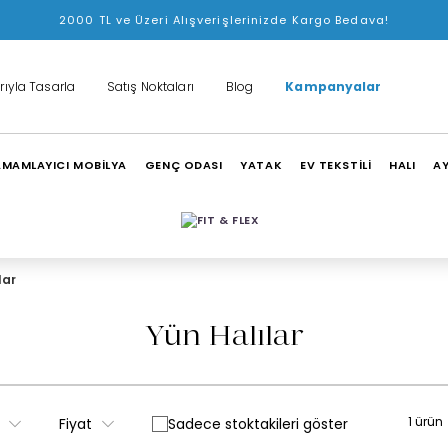
2000 TL ve Üzeri Alışverişlerinizde Kargo Bedava!
rıyla Tasarla
Satış Noktaları
Blog
Kampanyalar
MAMLAYICI MOBİLYA
GENÇ ODASI
YATAK
EV TEKSTİLİ
HALI
A
lar
Yün Halılar
1 ürün
Fiyat
Sadece stoktakileri göster