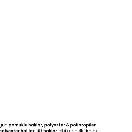
uygun
pamuklu halılar
,
polyester & polipropilen
polyester halılar
,
jüt halılar
gibi modellerimize