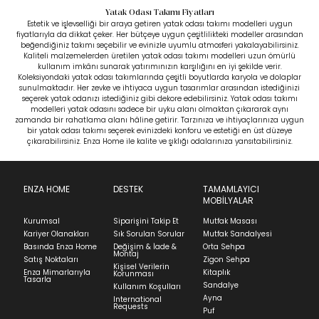
Yatak Odası Takımı Fiyatları
Estetik ve işlevselliği bir araya getiren yatak odası takımı modelleri uygun
fiyatlarıyla da dikkat çeker. Her bütçeye uygun çeşitlilikteki modeller arasından
beğendiğiniz takımı seçebilir ve evinizle uyumlu atmosferi yakalayabilirsiniz.
Kaliteli malzemelerden üretilen yatak odası takımı modelleri uzun ömürlü
kullanım imkânı sunarak yatırımınızın karşılığını en iyi şekilde verir.
Koleksiyondaki yatak odası takımlarında çeşitli boyutlarda karyola ve dolaplar
sunulmaktadır. Her zevke ve ihtiyaca uygun tasarımlar arasından istediğinizi
seçerek yatak odanızı istediğiniz gibi dekore edebilirsiniz. Yatak odası takımı
modelleri yatak odasını sadece bir uyku alanı olmaktan çıkararak aynı
zamanda bir rahatlama alanı hâline getirir. Tarzınıza ve ihtiyaçlarınıza uygun
bir yatak odası takımı seçerek evinizdeki konforu ve estetiği en üst düzeye
çıkarabilirsiniz. Enza Home ile kalite ve şıklığı odalarınıza yansıtabilirsiniz.
ENZA HOME
DESTEK
TAMAMLAYICI
MOBİLYALAR
Kurumsal
Siparişini Takip Et
Mutfak Masası
Kariyer Olanakları
Sık Sorulan Sorular
Mutfak Sandalyesi
Basında Enza Home
Değişim & İade &
Orta Sehpa
Montaj
Satış Noktaları
Zigon Sehpa
Kişisel Verilerin
Enza Mimarlarıyla
Kitaplık
Korunması
Tasarla
Sandalye
Kullanım Koşulları
Ayna
International
Requests
Puf