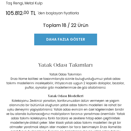
Taş Rengi, Metal Kulp
105.812
TL
,00
'den başlayan fiyatlarla
Toplam
18
/ 22 Ürün
DAHA FAZLA GÖSTER
Yatak Odası Takımları
Yatak Odası Takımları
Enza Home kalitesi ve tasarımlarıyla sizinle buluşturduğumuz
yatak odası
takımı modellerini
inceleyebilir, ihtiyacınıza uygun
2 kapaklı dolaplar
,
bazalar
,
puflar
,
aynalar
gibi modellerimize de göz atabilirsiniz.
Yatak Odası Modelleri
Koleksiyonu Zevkinizi yansıtan, konforunuzdan ödün vermeyen ve yaşam
alanınızla bir bütünlük oluşturan yatak odası takımı modelleri ile rahat bir
uyku deneyimi yaşayabilirsiniz. Yatak odası evinizin en özel köşelerinden biridir
ve bu alanda kullanacağınız mobilyaların tarzınızı yansıtması önemlidir. Yatak
odası takımı koleksiyonu farklı tarzlara ve zevklere hitap eden çeşitlilikteki
modelleriyle dikkat çeker. İster klasik yatak odası takımı modelleri ile şık bir
atmosfer yaratmak isteyin ister modern bir tarzı benimseyin Enza Home’da