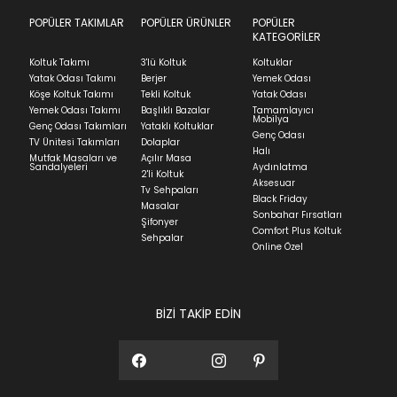
POPÜLER TAKIMLAR
POPÜLER ÜRÜNLER
POPÜLER
KATEGORİLER
Koltuk Takımı
3'lü Koltuk
Koltuklar
Yatak Odası Takımı
Berjer
Yemek Odası
Köşe Koltuk Takımı
Tekli Koltuk
Yatak Odası
Yemek Odası Takımı
Başlıklı Bazalar
Tamamlayıcı
Mobilya
Genç Odası Takımları
Yataklı Koltuklar
Genç Odası
TV Ünitesi Takımları
Dolaplar
Halı
Mutfak Masaları ve
Açılır Masa
Sandalyeleri
Aydınlatma
2'li Koltuk
Aksesuar
Tv Sehpaları
Black Friday
Masalar
Sonbahar Fırsatları
Şifonyer
Comfort Plus Koltuk
Sehpalar
Online Özel
BİZİ TAKİP EDİN