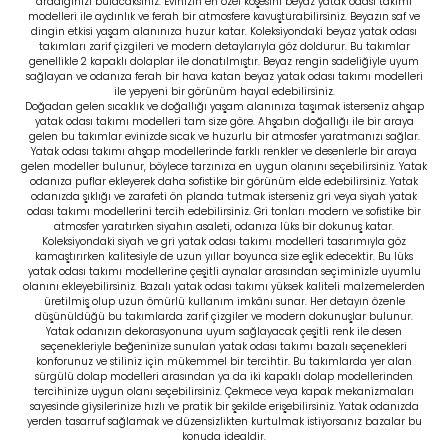
aradığınızı bulacaksınız. Evinizin en özel köşesini beyaz yatak odası takımı
modelleri ile aydınlık ve ferah bir atmosfere kavuşturabilirsiniz. Beyazın saf ve
dingin etkisi yaşam alanınıza huzur katar. Koleksiyondaki beyaz yatak odası
takımları zarif çizgileri ve modern detaylarıyla göz doldurur. Bu takımlar
genellikle 2 kapaklı dolaplar ile donatılmıştır. Beyaz rengin sadeliğiyle uyum
sağlayan ve odanıza ferah bir hava katan beyaz yatak odası takımı modelleri
ile yepyeni bir görünüm hayal edebilirsiniz.
Doğadan gelen sıcaklık ve doğallığı yaşam alanınıza taşımak isterseniz ahşap
yatak odası takımı modelleri tam size göre. Ahşabın doğallığı ile bir araya
gelen bu takımlar evinizde sıcak ve huzurlu bir atmosfer yaratmanızı sağlar.
Yatak odası takımı ahşap modellerinde farklı renkler ve desenlerle bir araya
gelen modeller bulunur, böylece tarzınıza en uygun olanını seçebilirsiniz. Yatak
odanıza
puflar
ekleyerek daha sofistike bir görünüm elde edebilirsiniz. Yatak
odanızda şıklığı ve zarafeti ön planda tutmak isterseniz gri veya siyah yatak
odası takımı modellerini tercih edebilirsiniz. Gri tonları modern ve sofistike bir
atmosfer yaratırken siyahın asaleti, odanıza lüks bir dokunuş katar.
Koleksiyondaki siyah ve gri yatak odası takımı modelleri tasarımıyla göz
kamaştırırken kalitesiyle de uzun yıllar boyunca size eşlik edecektir. Bu lüks
yatak odası takımı modellerine çeşitli
aynalar
arasından seçiminizle uyumlu
olanını ekleyebilirsiniz. Bazalı yatak odası takımı yüksek kaliteli malzemelerden
üretilmiş olup uzun ömürlü kullanım imkânı sunar. Her detayın özenle
düşünüldüğü bu takımlarda zarif çizgiler ve modern dokunuşlar bulunur.
Yatak odanızın dekorasyonuna uyum sağlayacak çeşitli renk ile desen
seçenekleriyle beğeninize sunulan yatak odası takımı bazalı seçenekleri
konforunuz ve stiliniz için mükemmel bir tercihtir. Bu takımlarda yer alan
sürgülü dolap
modelleri arasından ya da
iki kapaklı dolap modelleri
nden
tercihinize uygun olanı seçebilirsiniz. Çekmece veya kapak mekanizmaları
sayesinde giysilerinize hızlı ve pratik bir şekilde erişebilirsiniz. Yatak odanızda
yerden tasarruf sağlamak ve düzensizlikten kurtulmak istiyorsanız bazalar bu
konuda idealdir.