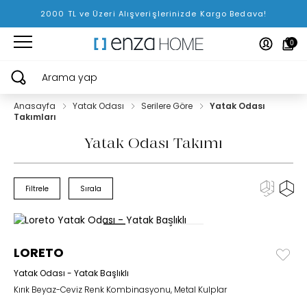
2000 TL ve Üzeri Alışverişlerinizde Kargo Bedava!
0
Arama yap
Anasayfa
Yatak Odası
Serilere Göre
Yatak Odası
Takımları
Yatak Odası Takımı
Filtrele
Sırala
LORETO
Yatak Odası - Yatak Başlıklı
Kırık Beyaz-Ceviz Renk Kombinasyonu, Metal Kulplar