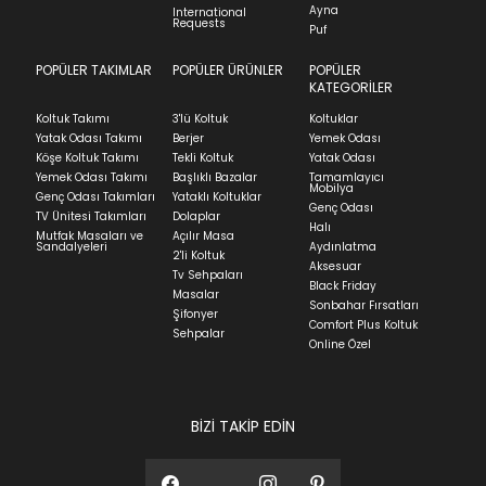
Ayna
International
Requests
Puf
POPÜLER TAKIMLAR
POPÜLER ÜRÜNLER
POPÜLER
KATEGORİLER
Koltuk Takımı
3'lü Koltuk
Koltuklar
Yatak Odası Takımı
Berjer
Yemek Odası
Köşe Koltuk Takımı
Tekli Koltuk
Yatak Odası
Yemek Odası Takımı
Başlıklı Bazalar
Tamamlayıcı
Mobilya
Genç Odası Takımları
Yataklı Koltuklar
Genç Odası
TV Ünitesi Takımları
Dolaplar
Halı
Mutfak Masaları ve
Açılır Masa
Sandalyeleri
Aydınlatma
2'li Koltuk
Aksesuar
Tv Sehpaları
Black Friday
Masalar
Sonbahar Fırsatları
Şifonyer
Comfort Plus Koltuk
Sehpalar
Online Özel
BİZİ TAKİP EDİN