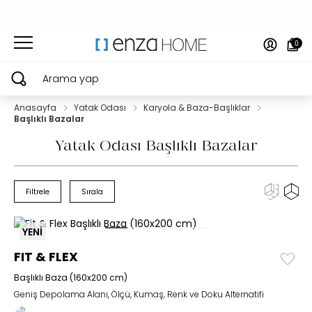
Yeni Üyelere Özel Enza Ürünlerinde Sepette 100 TL İndirim!
0
Arama yap
Anasayfa
Yatak Odası
Karyola & Baza-Başlıklar
Başlıklı Bazalar
Yatak Odası Başlıklı Bazalar
Filtrele
Sırala
YENİ
FIT & FLEX
Başlıklı Baza (160x200 cm)
Geniş Depolama Alanı, Ölçü, Kumaş, Renk ve Doku Alternatifi