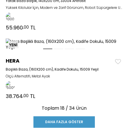
Yatak Baza Başlık, 140x200 cm, 33004 Antrasit
Yüksek Kilolular İçin, Modern ve Zarif Görünüm, Robot Süpürgelere Uyumlu
55.960
TL
,00
YENİ
HERA
Başlıklı Baza, (160X200 cm), Kadife Dokulu, 15009 Yeşil
Ölçü Alternatifi, Metal Ayak
38.764
TL
,00
Toplam
18
/ 34 Ürün
DAHA FAZLA GÖSTER