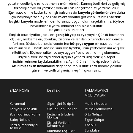
yatak modelleriyle rahat etmeniz mümkündür. Kumaş özellikleri ve gelişmiş
teknolojileriyle bu yataklar, deliksiz uykular çekmenize yardımcı olur.
Eğer bazaları ne kadar kullanışlı bulsanız da
karyola görünümünden
daha
çok hoşlanıyorsanız yine Enza koleksiyonuna göz atabilirsiniz. Enza’daki
başlıklı karyola
modellerinden tarzınıza uygun olanı seçebilirsiniz. Böylece
hayalinizdeki yatak odasına sahip olabilirsiniz.
Başlıklı Baza Fiyatları
Başlıklı baza fiyatları, oldukça
geniş bir yelpazeye
yayılır. Çünkü bazaların
ölçüleri, malzemeleri, dokuları, tasarım ve renkleri birbirinden son derece
farklıdır. Böylece bu koleksiyonda
her bütçeye uygun
bir baza bulmak
mümkün olur. Üstelik Enza’da sunulan fiyatlar, ürün performansını karşılar
niteliktedir. Böylece kaliteli bazayı uygun fiyata satın almış olursunuz.
Hayalinizdeki bazaya daha uygun fiyatlara ulaşmak için sepet
indirimlerinden faydalanabilirsiniz. Ayın ürünlerini takip edebilirsiniz.
Artırılmış taksit imkânlarını
değerlendirebilirsiniz. Enza Home’a gelerek
güvenli ve akıllı alışverişin keyfini çıkarırsınız.
ENZA HOME
DESTEK
TAMAMLAYICI
MOBİLYALAR
Kurumsal
Siparişini Takip Et
Mutfak Masası
Kariyer Olanakları
Sık Sorulan Sorular
Mutfak Sandalyesi
Basında Enza Home
Değişim & İade &
Orta Sehpa
Montaj
Satış Noktaları
Zigon Sehpa
Kişisel Verilerin
Enza Mimarlarıyla
Kitaplık
Korunması
Tasarla
Sandalye
Kullanım Koşulları