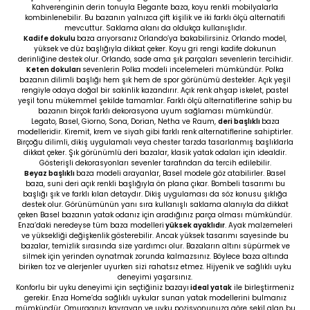
Kahverenginin derin tonuyla Elegante baza, koyu renkli mobilyalarla
kombinlenebilir. Bu bazanın yalnızca çift kişilik ve iki farklı ölçü alternatifi
mevcuttur. Saklama alanı da oldukça kullanışlıdır.
Kadife dokulu
baza arıyorsanız Orlando’ya bakabilirsiniz. Orlando model,
yüksek ve düz başlığıyla dikkat çeker. Koyu gri rengi kadife dokunun
derinliğine destek olur. Orlando, sade ama şık parçaları sevenlerin tercihidir.
Keten dokuları
sevenlerin Polka modeli incelemeleri mümkündür. Polka
bazanın dilimli başlığı hem şık hem de spor görünümü destekler. Açık yeşil
rengiyle odaya doğal bir sakinlik kazandırır. Açık renk ahşap iskelet, pastel
yeşil tonu mükemmel şekilde tamamlar. Farklı ölçü alternatiflerine sahip bu
bazanın birçok farklı dekorasyona uyum sağlaması mümkündür.
Legato, Basel, Giorno, Sona, Dorian, Netha ve Raum,
deri başlıklı
baza
modelleridir. Kiremit, krem ve siyah gibi farklı renk alternatiflerine sahiptirler.
Birçoğu dilimli, dikiş uygulamalı veya chester tarzda tasarlanmış başlıklarla
dikkat çeker. Şık görünümlü deri bazalar, klasik yatak odaları için idealdir.
Gösterişli dekorasyonları sevenler tarafından da tercih edilebilir.
Beyaz başlıklı
baza modeli arayanlar, Basel modele göz atabilirler. Basel
baza, suni deri açık renkli başlığıyla ön plana çıkar. Bombeli tasarımı bu
başlığı şık ve farklı kılan detaydır. Dikiş uygulaması da söz konusu şıklığa
destek olur. Görünümünün yanı sıra kullanışlı saklama alanıyla da dikkat
çeken Basel bazanın yatak odanız için aradığınız parça olması mümkündür.
Enza’daki neredeyse tüm baza modelleri
yüksek ayaklıdır
. Ayak malzemeleri
ve yüksekliği değişkenlik gösterebilir. Ancak yüksek tasarımı sayesinde bu
bazalar, temizlik sırasında size yardımcı olur. Bazaların altını süpürmek ve
silmek için yerinden oynatmak zorunda kalmazsınız. Böylece baza altında
biriken toz ve alerjenler uyurken sizi rahatsız etmez. Hijyenik ve sağlıklı uyku
deneyimi yaşarsınız.
Konforlu bir uyku deneyimi için seçtiğiniz bazayı
ideal yatak
ile birleştirmeniz
gerekir. Enza Home’da sağlıklı uykular sunan yatak modellerini bulmanız
mümkündür. Omurganızı kavrayan ve uyku pozisyonunuza göre şekil alan bu