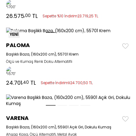
26.575
TL
,00
Sepette %10 İndirim
23.719,25 TL
YENİ
PALOMA
Başlıklı Baza, (160x200 cm), 55701 Krem
Ölçü ve Kumaş Renk Doku Alternatifli
24.701
TL
,40
Sepette İndirimli
24.700,50 TL
VARENA
Başlıklı Baza, (160x200 cm), 55901 Açık Gri, Dokulu Kumaş
Ahşap Kasa, Ölçü Alternatifi, Metal Ayak