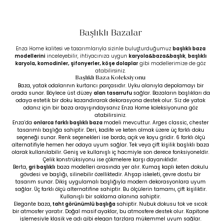
Başlıklı Bazalar
Enza Home kalitesi ve tasarımlarıyla sizinle buluşturduğumuz
başlıklı baza
modellerini
inceleyebilir, ihtiyacınıza uygun
karyola&baza&başlık
,
başlıklı
karyola
,
komodinler
,
şifonyerler
,
köşe dolaplar
gibi modellerimize de göz
atabilirsiniz.
Başlıklı Baza Koleksiyonu
Baza, yatak odalarının kurtarıcı parçasıdır. Uyku alanıyla depolamayı bir
arada sunar. Böylece üst düzey
alan tasarrufu
sağlar. Bazaların başlıkları da
odaya estetik bir doku kazandırarak dekorasyona destek olur. Siz de yatak
odanız için bir baza arayışındaysanız Enza Home koleksiyonuna göz
atabilirsiniz.
Enza’da
onlarca farklı başlıklı baza
modeli mevcuttur. Arges classic, chester
tasarımlı başlığa sahiptir. Deri, kadife ve keten olmak üzere üç farklı doku
seçeneği sunar. Renk seçenekleri ise bordo, açık ve koyu gridir. 6 farklı ölçü
alternatifiyle hemen her odaya uyum sağlar. Tek veya
çift kişilik başlıklı baza
olarak kullanılabilir. Geniş ve kullanışlı iç hacmiyle son derece fonksiyoneldir.
Çelik konstrüksiyonu ise çökmelere karşı dayanıklıdır.
Berta,
gri başlıklı
baza modelleri arasında yer alır. Kumaş kaplı keten dokulu
gövdesi ve başlığı, silinebilir özelliktedir. Ahşap iskeleti, çevre dostu bir
tasarım sunar. Dikiş uygulamalı başlığıyla modern dekorasyonlara uyum
sağlar. Üç farklı ölçü alternatifine sahiptir. Bu ölçülerin tamamı, çift kişiliktir.
Kullanışlı bir saklama alanına sahiptir.
Elegante baza,
taht görünümlü başlığa
sahiptir. Nubuk dokusu tok ve sıcak
bir atmosfer yaratır. Doğal masif ayaklar, bu atmosfere destek olur. Kapitone
işlemesiyle klasik ve adı gibi elegan tarzlara mükemmel uyum sağlar.