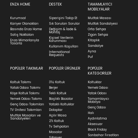
ENZA HOME
DESTEK
TAMAMLAYICI
MOBİLYALAR
Kurumsal
Siparişini Takip Et
Mutfak Masası
Kariyer Olanakları
Sık Sorulan Sorular
Mutfak Sandalyesi
Basında Enza Home
Değişim & İade &
Orta Sehpa
Montaj
Satış Noktaları
Zigon Sehpa
Kişisel Verilerin
Enza Mimarlarıyla
Kitaplık
Korunması
Tasarla
Sandalye
Kullanım Koşulları
Ayna
International
Requests
Puf
POPÜLER TAKIMLAR
POPÜLER ÜRÜNLER
POPÜLER
KATEGORİLER
Koltuk Takımı
3'lü Koltuk
Koltuklar
Yatak Odası Takımı
Berjer
Yemek Odası
Köşe Koltuk Takımı
Tekli Koltuk
Yatak Odası
Yemek Odası Takımı
Başlıklı Bazalar
Tamamlayıcı
Mobilya
Genç Odası Takımları
Yataklı Koltuklar
Genç Odası
TV Ünitesi Takımları
Dolaplar
Halı
Mutfak Masaları ve
Açılır Masa
Sandalyeleri
Aydınlatma
2'li Koltuk
Aksesuar
Tv Sehpaları
Black Friday
Masalar
Sonbahar Fırsatları
Şifonyer