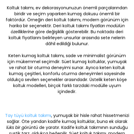
Koltuk takımı, ev dekorasyonunuzun önemli parçalarından
biridir ve seçim yaparken kumaş dokusu önemli bir
faktördür. Örneğin
deri koltuk takımı
, modern görünüm için
harika bir seçenektir. Deri koltuk takımı
fiyatları modülün
özelliklerine
göre değişiklik gösterebilir. Bu noktada deri
koltuk fiyatlarını belirleyen unsurlar arasında sete nelerin
dâhil edildiği bulunur.
Keten kumaş koltuk takımı
, sade ve minimalist görünüm
için mükemmel seçimdir.
Süet kumaş koltuklar
, yumuşak
ve rahat bir oturma deneyimi sunar. Ayrıca keten koltuk
kumaş çeşitleri, konforlu oturma deneyimleri sayesinde
oldukça sevilen seçenekler arasındadır. Üstelik keten köşe
koltuk modelleri, birçok farklı tarzdaki modülle uyum
içindedir.
Tay tüyü koltuk takımı
, yumuşak bir hisle rahat hissetmenizi
sağlar. Öte yandan
kadife kumaş koltuklar
, buna ek olarak
lüks bir görüntü
de yaratır. Kadife koltuk takımının sunduğu
rustik tarz, oldukça beğenilir. Süet koltuk takımı, modern