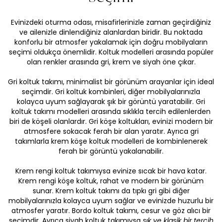
Evinizdeki oturma odası, misafirlerinizle zaman geçirdiğiniz
ve ailenizle dinlendiğiniz alanlardan biridir. Bu noktada
konforlu bir atmosfer yakalamak için doğru mobilyaların
seçimi oldukça önemlidir. Koltuk modelleri arasında popüler
olan renkler arasında gri, krem ve siyah öne çıkar.
Gri koltuk takımı, minimalist bir görünüm arayanlar için ideal
seçimdir. Gri koltuk kombinleri, diğer mobilyalarınızla
kolayca uyum sağlayarak şık bir görüntü yaratabilir. Gri
koltuk takımı modelleri arasında sıklıkla tercih edilenlerden
biri de köşeli olanlardır. Gri köşe koltukları, evinizi modern bir
atmosfere sokacak ferah bir alan yaratır. Ayrıca gri
takımlarla krem köşe koltuk modelleri de kombinlenerek
ferah bir görüntü yakalanabilir.
Krem rengi koltuk takımıysa evinize sıcak bir hava katar.
Krem rengi köşe koltuk, rahat ve modern bir görünüm
sunar. Krem koltuk takımı da tıpkı gri gibi diğer
mobilyalarınızla kolayca uyum sağlar ve evinizde huzurlu bir
atmosfer yaratır. Bordo koltuk takımı, cesur ve göz alıcı bir
seçimdir. Ayrıca siyah koltuk takımıysa
şık ve klasik bir tercih