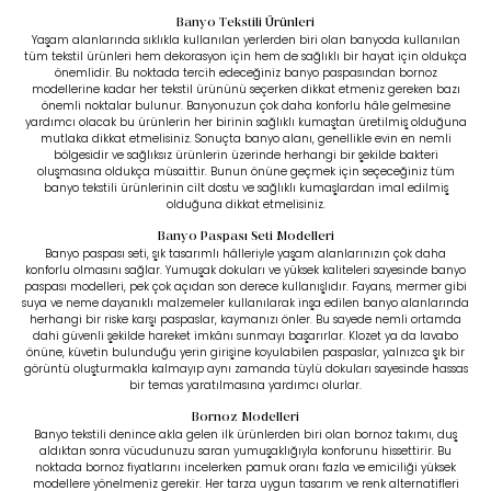
Banyo Tekstili Ürünleri
Yaşam alanlarında sıklıkla kullanılan yerlerden biri olan banyoda kullanılan
tüm tekstil ürünleri hem dekorasyon için hem de sağlıklı bir hayat için oldukça
önemlidir. Bu noktada tercih edeceğiniz banyo paspasından bornoz
modellerine kadar her tekstil ürününü seçerken dikkat etmeniz gereken bazı
önemli noktalar bulunur. Banyonuzun çok daha konforlu hâle gelmesine
yardımcı olacak bu ürünlerin her birinin sağlıklı kumaştan üretilmiş olduğuna
mutlaka dikkat etmelisiniz. Sonuçta banyo alanı, genellikle evin en nemli
bölgesidir ve sağlıksız ürünlerin üzerinde herhangi bir şekilde bakteri
oluşmasına oldukça müsaittir. Bunun önüne geçmek için seçeceğiniz tüm
banyo tekstili ürünlerinin cilt dostu ve sağlıklı kumaşlardan imal edilmiş
olduğuna dikkat etmelisiniz.
Banyo Paspası Seti Modelleri
Banyo paspası seti, şık tasarımlı hâlleriyle yaşam alanlarınızın çok daha
konforlu olmasını sağlar. Yumuşak dokuları ve yüksek kaliteleri sayesinde banyo
paspası modelleri, pek çok açıdan son derece kullanışlıdır. Fayans, mermer gibi
suya ve neme dayanıklı malzemeler kullanılarak inşa edilen banyo alanlarında
herhangi bir riske karşı paspaslar, kaymanızı önler. Bu sayede nemli ortamda
dahi güvenli şekilde hareket imkânı sunmayı başarırlar. Klozet ya da lavabo
önüne, küvetin bulunduğu yerin girişine koyulabilen paspaslar, yalnızca şık bir
görüntü oluşturmakla kalmayıp aynı zamanda tüylü dokuları sayesinde hassas
bir temas yaratılmasına yardımcı olurlar.
Bornoz Modelleri
Banyo tekstili denince akla gelen ilk ürünlerden biri olan bornoz takımı, duş
aldıktan sonra vücudunuzu saran yumuşaklığıyla konforunu hissettirir. Bu
noktada bornoz fiyatlarını incelerken pamuk oranı fazla ve emiciliği yüksek
modellere yönelmeniz gerekir. Her tarza uygun tasarım ve renk alternatifleri