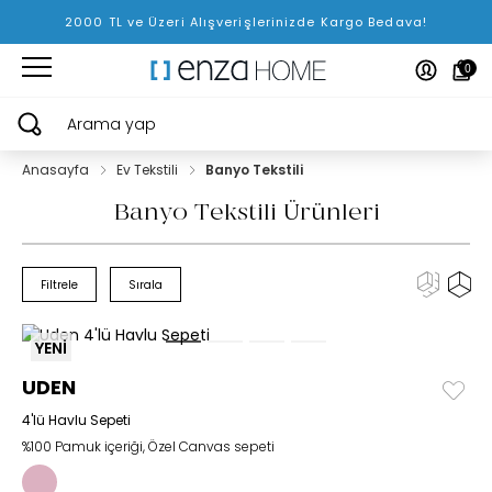
2000 TL ve Üzeri Alışverişlerinizde Kargo Bedava!
0
Arama yap
Anasayfa
Ev Tekstili
Banyo Tekstili
Banyo Tekstili Ürünleri
Filtrele
Sırala
YENİ
UDEN
4'lü Havlu Sepeti
%100 Pamuk içeriği, Özel Canvas sepeti