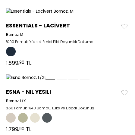
ESSENTIALS - LACİVERT
Bornoz, M
%100 Pamuk, Yüksek Emici Etki, Dayanıklı Dokuma
1.699
TL
,90
ESNA - NIL YESILI
Bornoz, L/XL
%60 Pamuk-%40 Bambu, Lüks ve Doğal Dokunuş
1.799
TL
,90