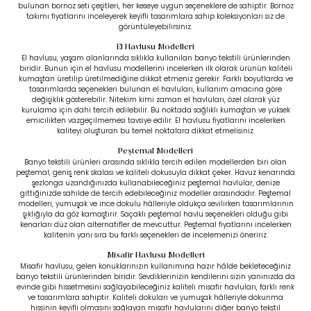
bulunan bornoz seti çeşitleri, her keseye uygun seçeneklere de sahiptir. Bornoz
takımı fiyatlarını inceleyerek keyifli tasarımlara sahip koleksiyonları siz de
görüntüleyebilirsiniz.
El Havlusu Modelleri
El havlusu, yaşam alanlarında sıklıkla kullanılan banyo tekstili ürünlerinden
biridir. Bunun için el havlusu modellerini incelerken ilk olarak ürünün kaliteli
kumaştan üretilip üretilmediğine dikkat etmeniz gerekir. Farklı boyutlarda ve
tasarımlarda seçenekleri bulunan el havluları, kullanım amacına göre
değişiklik gösterebilir. Nitekim kimi zaman el havluları, özel olarak yüz
kurulama için dahi tercih edilebilir. Bu noktada sağlıklı kumaştan ve yüksek
emicilikten vazgeçilmemesi tavsiye edilir. El havlusu fiyatlarını incelerken
kaliteyi oluşturan bu temel noktalara dikkat etmelisiniz.
Peştemal Modelleri
Banyo tekstili ürünleri arasında sıklıkla tercih edilen modellerden biri olan
peştemal, geniş renk skalası ve kaliteli dokusuyla dikkat çeker. Havuz kenarında
şezlonga uzandığınızda kullanabileceğiniz peştemal havlular, denize
gittiğinizde sahilde de tercih edebileceğiniz modeller arasındadır. Peştemal
modelleri, yumuşak ve ince dokulu hâlleriyle oldukça sevilirken tasarımlarının
şıklığıyla da göz kamaştırır. Saçaklı peştemal havlu seçenekleri olduğu gibi
kenarları düz olan alternatifler de mevcuttur. Peştemal fiyatlarını incelerken
kalitenin yanı sıra bu farklı seçenekleri de incelemenizi öneririz.
Misafir Havlusu Modelleri
Misafir havlusu, gelen konuklarınızın kullanımına hazır hâlde bekleteceğiniz
banyo tekstili ürünlerinden biridir. Sevdiklerinizin kendilerini sizin yanınızda da
evinde gibi hissetmesini sağlayabileceğiniz kaliteli misafir havluları, farklı renk
ve tasarımlara sahiptir. Kaliteli dokuları ve yumuşak hâlleriyle dokunma
hissinin keyifli olmasını sağlayan misafir havlularını diğer banyo tekstil