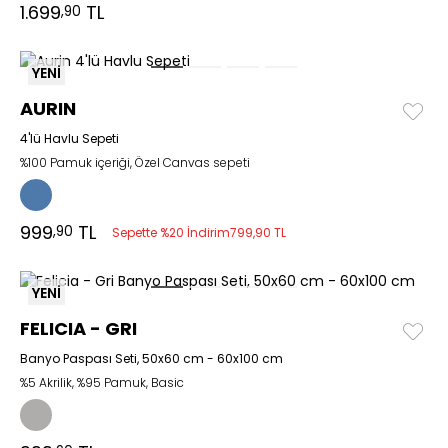
1.699
TL
,90
YENİ
AURIN
4'lü Havlu Sepeti
%100 Pamuk içeriği, Özel Canvas sepeti
999
TL
,90
Sepette %20 İndirim
799,90 TL
YENİ
FELICIA - GRI
Banyo Paspası Seti, 50x60 cm - 60x100 cm
%5 Akrilik, %95 Pamuk, Basic