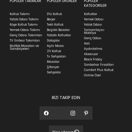
POPÜLER TAKIMLAR
POPÜLER ÜRÜNLER
POPÜLER
KATEGORİLER
Koltuk Takımı
3'lü Koltuk
Koltuklar
Yatak Odası Takımı
Berjer
Yemek Odası
Köşe Koltuk Takımı
Tekli Koltuk
Yatak Odası
Yemek Odası Takımı
Başlıklı Bazalar
Tamamlayıcı
Mobilya
Genç Odası Takımları
Yataklı Koltuklar
Genç Odası
TV Ünitesi Takımları
Dolaplar
Halı
Mutfak Masaları ve
Açılır Masa
Sandalyeleri
Aydınlatma
2'li Koltuk
Aksesuar
Tv Sehpaları
Black Friday
Masalar
Sonbahar Fırsatları
Şifonyer
Comfort Plus Koltuk
Sehpalar
Online Özel
BİZİ TAKİP EDİN