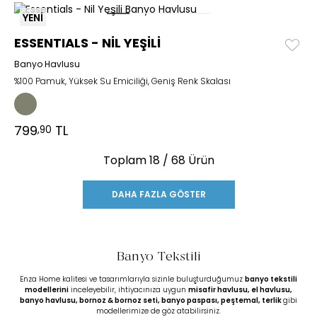
YENİ
ESSENTIALS - NİL YEŞİLİ
Banyo Havlusu
%100 Pamuk, Yüksek Su Emiciliği, Geniş Renk Skalası
799
TL
,90
Toplam
18
/ 68 Ürün
DAHA FAZLA GÖSTER
Banyo Tekstili
Enza Home kalitesi ve tasarımlarıyla sizinle buluşturduğumuz
banyo tekstili
modellerini
inceleyebilir, ihtiyacınıza uygun
misafir havlusu
,
el havlusu
,
banyo havlusu
,
bornoz & bornoz seti
,
banyo paspası
,
peştemal
,
terlik
gibi
modellerimize de göz atabilirsiniz.