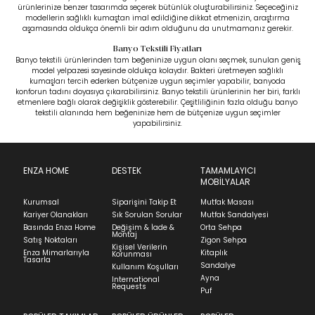
ürünlerinize benzer tasarımda seçerek bütünlük oluşturabilirsiniz. Seçeceğiniz
modellerin sağlıklı kumaştan imal edildiğine dikkat etmenizin, araştırma
aşamasında oldukça önemli bir adım olduğunu da unutmamanız gerekir.
Banyo Tekstili Fiyatları
Banyo tekstili ürünlerinden tam beğeninize uygun olanı seçmek, sunulan geniş
model yelpazesi sayesinde oldukça kolaydır. Bakteri üretmeyen sağlıklı
kumaşları tercih ederken bütçenize uygun seçimler yapabilir, banyoda
konforun tadını doyasıya çıkarabilirsiniz. Banyo tekstili ürünlerinin her biri, farklı
etmenlere bağlı olarak değişiklik gösterebilir. Çeşitliliğinin fazla olduğu banyo
tekstili alanında hem beğeninize hem de bütçenize uygun seçimler
yapabilirsiniz.
ENZA HOME
DESTEK
TAMAMLAYICI
MOBİLYALAR
Kurumsal
Siparişini Takip Et
Mutfak Masası
Kariyer Olanakları
Sık Sorulan Sorular
Mutfak Sandalyesi
Basında Enza Home
Değişim & İade &
Orta Sehpa
Montaj
Satış Noktaları
Zigon Sehpa
Kişisel Verilerin
Enza Mimarlarıyla
Kitaplık
Korunması
Tasarla
Sandalye
Kullanım Koşulları
Ayna
International
Requests
Puf