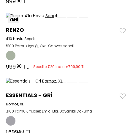
999
TL
,90
YENİ
RENZO
4'lü Havlu Sepeti
%100 Pamuk içeriği, Özel Canvas sepeti
999
TL
,90
Sepette %20 İndirim
799,90 TL
ESSENTIALS - GRİ
Bornoz, XL
%100 Pamuk, Yüksek Emici Etki, Dayanıklı Dokuma
1.699
TL
,90