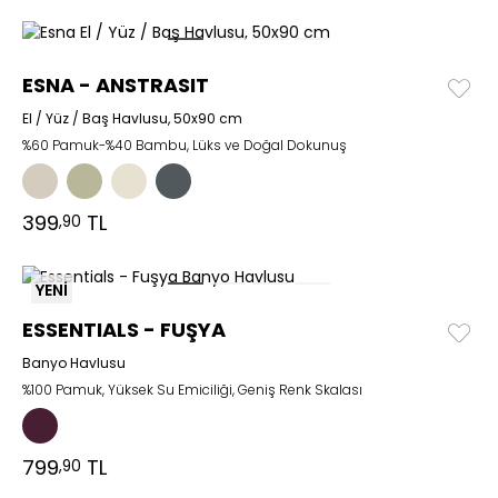
ESNA - ANSTRASIT
El / Yüz / Baş Havlusu, 50x90 cm
%60 Pamuk-%40 Bambu, Lüks ve Doğal Dokunuş
399
TL
,90
YENİ
ESSENTIALS - FUŞYA
Banyo Havlusu
%100 Pamuk, Yüksek Su Emiciliği, Geniş Renk Skalası
799
TL
,90