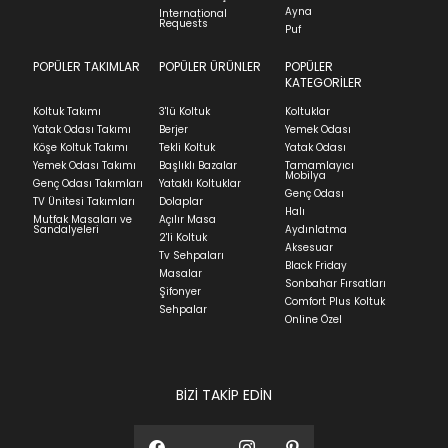
Ayna
International
Requests
Puf
POPÜLER TAKIMLAR
POPÜLER ÜRÜNLER
POPÜLER
KATEGORİLER
Koltuk Takımı
3'lü Koltuk
Koltuklar
Yatak Odası Takımı
Berjer
Yemek Odası
Köşe Koltuk Takımı
Tekli Koltuk
Yatak Odası
Yemek Odası Takımı
Başlıklı Bazalar
Tamamlayıcı
Mobilya
Genç Odası Takımları
Yataklı Koltuklar
Genç Odası
TV Ünitesi Takımları
Dolaplar
Halı
Mutfak Masaları ve
Açılır Masa
Sandalyeleri
Aydınlatma
2'li Koltuk
Aksesuar
Tv Sehpaları
Black Friday
Masalar
Sonbahar Fırsatları
Şifonyer
Comfort Plus Koltuk
Sehpalar
Online Özel
BİZİ TAKİP EDİN