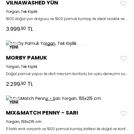
VILNAWASHED YÜN
Yorgan, Tek Kişilik
%100 doğal yün dolgusu ve %100 pamuk kumaşı ile ideal sıcaklık ve sağlıklı uyku sağlar
3.999
TL
,90
YENİ
MORBY PAMUK
Yorgan, Tek Kişilik
Doğal pamuk yapısı ile dört mevsim konforlu bir uyku deneyimi sunar
2.299
TL
,90
YENİ
MIX&MATCH PENNY - SARI
Yorgan, 155x215 cm
11 farklı renk varyantı ve %100 pamuk kumaş kalitesi ile doğal ve konforlu bir şıklık