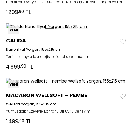
11 farklı renk varyantı ve %100 pamuk kumaş kalitesi ile doğal ve konforlu bir şıklık
1.299
TL
,90
YENİ
CALIDA
Nano Elyaf Yorgan, 155x215 cm
Yeni nesil uyku teknolojisi ile ideal uyku tasarımı.
4.999
TL
,90
YENİ
MACARON WELLSOFT - PEMBE
Wellsoft Yorgan, 155x215 cm
Yumuşacık Yüzeyiyle Konforlu Bir Uyku Deneyimi
1.499
TL
,90