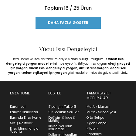
Toplam
18
/ 25 Ürün
DAHA FAZLA GÖSTER
Vücut Isısı Dengeleyici
Enza Home kalitesi ve tasarımlarıyla sizinle buluşturduğumuz
vücut ısısı
dengeleyici yorgan modellerini
inceleyebilir, ihtiyacınıza uygun
alerji şikayeti
için yorgan
,
vücut ısısı dengeleyici yorgan
,
anti stress yorgan
,
doğal seri
yorgan
,
terleme şikayeti için yorgan
gibi modellerimize de göz atabilirsiniz.
ENZA HOME
DESTEK
TAMAMLAYICI
MOBİLYALAR
Kurumsal
Siparişini Takip Et
Mutfak Masası
Kariyer Olanakları
Sık Sorulan Sorular
Mutfak Sandalyesi
Basında Enza Home
Değişim & İade &
Orta Sehpa
Montaj
Satış Noktaları
Zigon Sehpa
Kişisel Verilerin
Enza Mimarlarıyla
Kitaplık
Korunması
Tasarla
Sandalye
Kullanım Koşulları