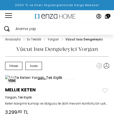
2000 TL ve Üzeri Alışverişlerinizde Kargo Bedava!
0
Arama yap
Anasayfa
Ev Tekstili
Yorgan
Vücut Isısı Dengeleyici
Vücut Isısı Dengeleyici Yorgan
Filtrele
Sırala
YENİ
MELLIE KETEN
Yorgan, Tek Kişilik
Keten karışımlı kumaşı ve dolgusu ile dört mevsim konforlu bir uyku deneyimi sunar.
3.299
TL
,90