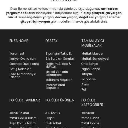
Enza Home kalitesi ve tasarımlarıyla sizinle buluşturduğumuz
anti stress
yorgan modellerini
inceleyebilir, ihtiyacınıza uygun
alerji şikayeti için yorgan
,
vücut ısısı dengeleyici yorgan
,
dacron yorgan,
doğal seri yorgan
,
terleme
şikayeti için yorgan
gibi modellerimize de göz atabilirsiniz.
ENZA HOME
DESTEK
TAMAMLAYICI
MOBİLYALAR
Kurumsal
Siparişini Takip Et
Mutfak Masası
Kariyer Olanakları
Sık Sorulan Sorular
Mutfak Sandalyesi
Basında Enza Home
Değişim & İade &
Orta Sehpa
Montaj
Satış Noktaları
Zigon Sehpa
Kişisel Verilerin
Enza Mimarlarıyla
Kitaplık
Korunması
Tasarla
Sandalye
Kullanım Koşulları
Ayna
International
Requests
Puf
POPÜLER TAKIMLAR
POPÜLER ÜRÜNLER
POPÜLER
KATEGORİLER
Koltuk Takımı
3'lü Koltuk
Koltuklar
Yatak Odası Takımı
Berjer
Yemek Odası
Köşe Koltuk Takımı
Tekli Koltuk
Yatak Odası