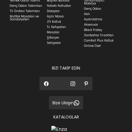
Yemek Odası Takımı
Başlıklı Bazalar
Tamamlayıcı
Mobilya
Genç Odası Takımları
Yataklı Koltuklar
Genç Odası
TV Ünitesi Takımları
Dolaplar
Halı
Mutfak Masaları ve
Açılır Masa
Sandalyeleri
Aydınlatma
2'li Koltuk
Aksesuar
Tv Sehpaları
Black Friday
Masalar
Sonbahar Fırsatları
Şifonyer
Comfort Plus Koltuk
Sehpalar
Online Özel
BİZİ TAKİP EDİN
Bize Ulaşın
KATALOGLAR