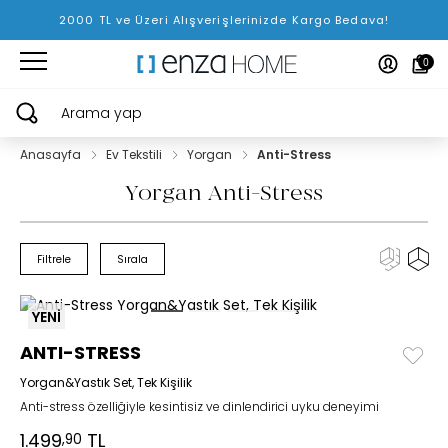
2000 TL ve Üzeri Alışverişlerinizde Kargo Bedava!
0
Arama yap
Anasayfa
Ev Tekstili
Yorgan
Anti-Stress
Yorgan Anti-Stress
Filtrele
Sırala
YENİ
ANTI-STRESS
Yorgan&Yastık Set, Tek Kişilik
Anti-stress özelliğiyle kesintisiz ve dinlendirici uyku deneyimi
1.499
TL
,90