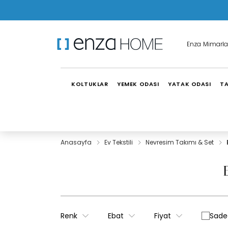
Enza Mimarla
KOLTUKLAR
YEMEK ODASI
YATAK ODASI
TA
Anasayfa
Ev Tekstili
Nevresim Takımı & Set
Renk
Ebat
Fiyat
Sadec