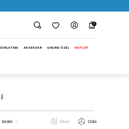
0
YDINLATMA
AKSESUAR
ONLINE ÖZEL
OUTLET
i
Sırala
Ürün
Oda