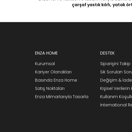
çarşaf yastık kılıfı,
yatak ört
ENZA HOME
DESTEK
Kurumsal
Siparişini Takip 
Kariyer Olanakları
Sık Sorulan Sor
Basında Enza Home
Değişim & İade
Satış Noktaları
Kişisel Verileri
Enza Mimarlarıyla Tasarla
Kullanım Koşull
International 