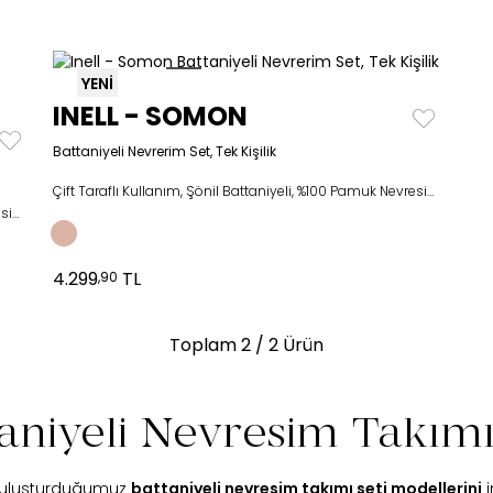
YENİ
INELL - SOMON
Battaniyeli Nevrerim Set, Tek Kişilik
Çift Taraflı Kullanım, Şönil Battaniyeli, %100 Pamuk Nevresim Takımı
Çift Taraflı Kullanım, Şönil Battaniyeli, %100 Pamuk Nevresim Takımı
4.299
TL
,90
Toplam
2
/ 2 Ürün
aniyeli Nevresim Takımı
 buluşturduğumuz
battaniyeli nevresim takımı seti modellerini
i