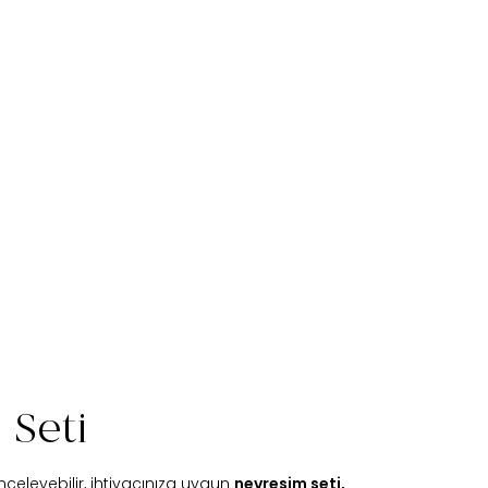
 Seti
nceleyebilir, ihtiyacınıza uygun
nevresim seti,