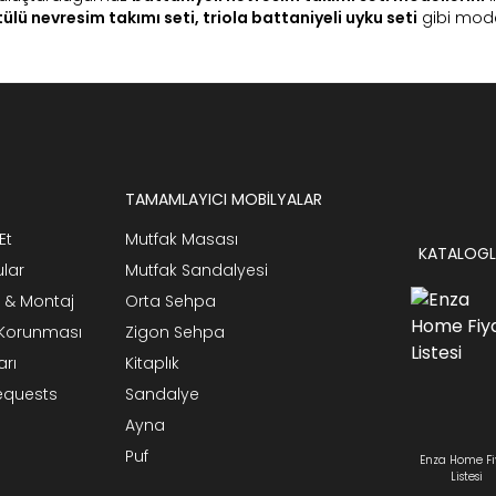
ülü nevresim takımı seti,
triola battaniyeli uyku seti
gibi model
TAMAMLAYICI MOBİLYALAR
Et
Mutfak Masası
KATALOGL
ular
Mutfak Sandalyesi
 & Montaj
Orta Sehpa
n Korunması
Zigon Sehpa
arı
Kitaplık
Requests
Sandalye
Ayna
Puf
Enza Home Fi
Listesi