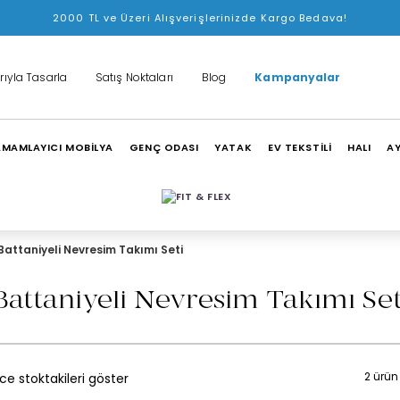
2000 TL ve Üzeri Alışverişlerinizde Kargo Bedava!
rıyla Tasarla
Satış Noktaları
Blog
Kampanyalar
MAMLAYICI MOBİLYA
GENÇ ODASI
YATAK
EV TEKSTİLİ
HALI
A
Battaniyeli Nevresim Takımı Seti
Battaniyeli Nevresim Takımı Set
2 ürün
e stoktakileri göster