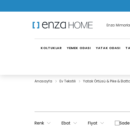
Enza Mimarla
KOLTUKLAR
YEMEK ODASI
YATAK ODASI
TA
Anasayfa
Ev Tekstili
Yatak Örtüsü & Pike & Batt
Renk
Ebat
Fiyat
Sadec