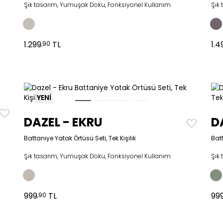
Şık tasarım, Yumuşak Doku, Fonksiyonel Kullanım
Şık
1.299
TL
1.4
,90
YENİ
DAZEL - EKRU
D
Battaniye Yatak Örtüsü Seti, Tek Kişilik
Batt
Şık tasarım, Yumuşak Doku, Fonksiyonel Kullanım
Şık
999
TL
99
,90