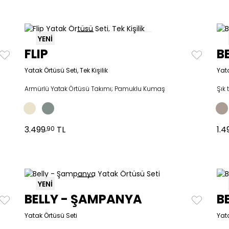
YENİ
FLIP
B
Yatak Örtüsü Seti, Tek Kişilik
Yat
Armürlü Yatak Örtüsü Takımı; Pamuklu Kumaş
Şık
3.499
TL
1.4
,90
YENİ
BELLY - ŞAMPANYA
B
Yatak Örtüsü Seti
Yata