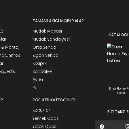
TAMAMLAYICI MOBİLYALAR
Et
Mutfak Masası
KATALOGL
ular
Mutfak Sandalyesi
 & Montaj
Orta Sehpa
n Korunması
Zigon Sehpa
arı
Kitaplık
Requests
Sandalye
Ayna
Puf
Enza Home Fi
Listesi
ER
POPÜLER KATEGORİLER
Koltuklar
BİZİ TAKİP 
Yemek Odası
Yatak Odası