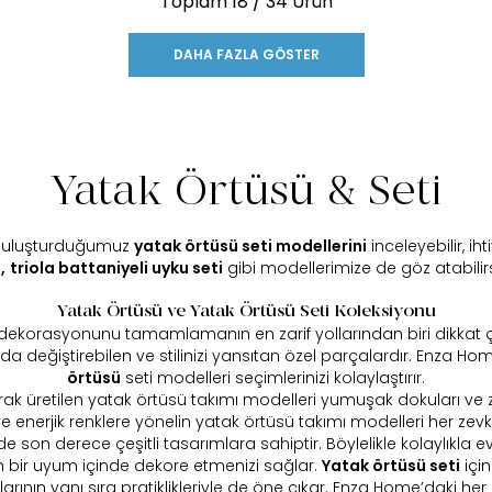
Toplam
18
/ 34 Ürün
DAHA FAZLA GÖSTER
Yatak Örtüsü & Seti
e buluşturduğumuz
yatak örtüsü seti modellerini
inceleyebilir, i
,
triola battaniyeli uyku seti
gibi modellerimize de göz atabilirs
Yatak Örtüsü ve Yatak Örtüsü Seti Koleksiyonu
ekorasyonunu tamamlamanın en zarif yollarından biri dikkat çeki
a değiştirebilen ve stilinizi yansıtan özel parçalardır. Enza Hom
örtüsü
seti modelleri seçimlerinizi kolaylaştırır.
ak üretilen yatak örtüsü takımı modelleri yumuşak dokuları ve za
lı ve enerjik renklere yönelin yatak örtüsü takımı modelleri her ze
 son derece çeşitli tasarımlara sahiptir. Böylelikle kolaylıkla evini
m bir uyum içinde dekore etmenizi sağlar.
Yatak örtüsü seti
için
mlarının yanı sıra pratiklikleriyle de öne çıkar. Enza Home’daki 