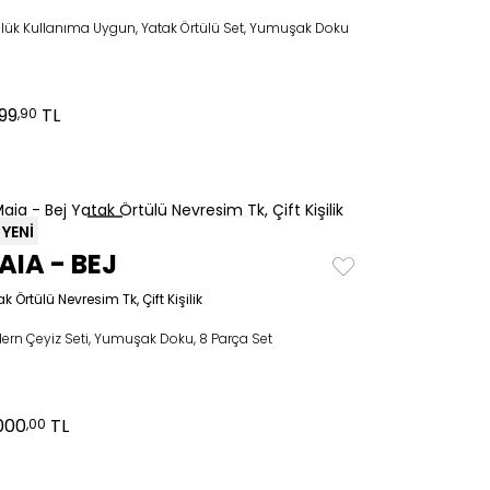
lük Kullanıma Uygun, Yatak Örtülü Set, Yumuşak Doku
999
TL
,90
YENİ
AIA - BEJ
k Örtülü Nevresim Tk, Çift Kişilik
ern Çeyiz Seti, Yumuşak Doku, 8 Parça Set
.000
TL
,00