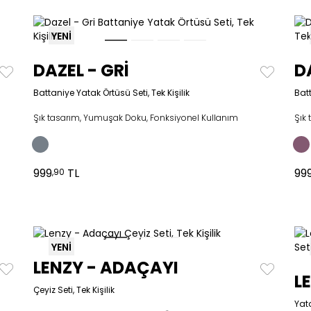
YENİ
DAZEL - GRİ
D
Battaniye Yatak Örtüsü Seti, Tek Kişilik
Batt
Şık tasarım, Yumuşak Doku, Fonksiyonel Kullanım
Şık
999
TL
99
,90
YENİ
LENZY - ADAÇAYI
L
Çeyiz Seti, Tek Kişilik
Yata