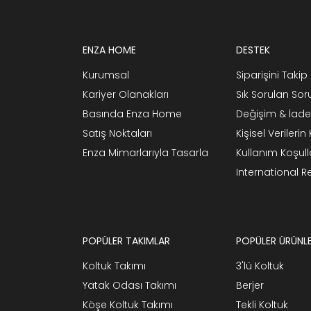
ENZA HOME
DESTEK
Kurumsal
Siparişini Takip 
Kariyer Olanakları
Sık Sorulan Sor
Basında Enza Home
Değişim & İade
Satış Noktaları
Kişisel Verileri
Enza Mimarlarıyla Tasarla
Kullanım Koşull
International 
POPÜLER TAKIMLAR
POPÜLER ÜRÜNL
Koltuk Takımı
3'lü Koltuk
Yatak Odası Takımı
Berjer
Köşe Koltuk Takımı
Tekli Koltuk