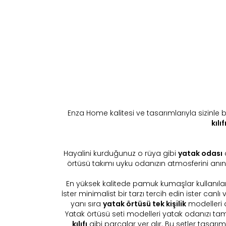
Enza Home kalitesi ve tasarımlarıyla sizinl
kılıfı
Hayalini kurduğunuz o rüya gibi
yatak odası
d
örtüsü takımı uyku odanızın atmosferini anınd
En yüksek kalitede pamuk kumaşlar kullanılar
İster minimalist bir tarzı tercih edin ister can
yanı sıra
yatak örtüsü tek kişilik
modelleri de
Yatak örtüsü seti modelleri yatak odanızı ta
kılıfı
gibi parçalar yer alır. Bu setler tasarı