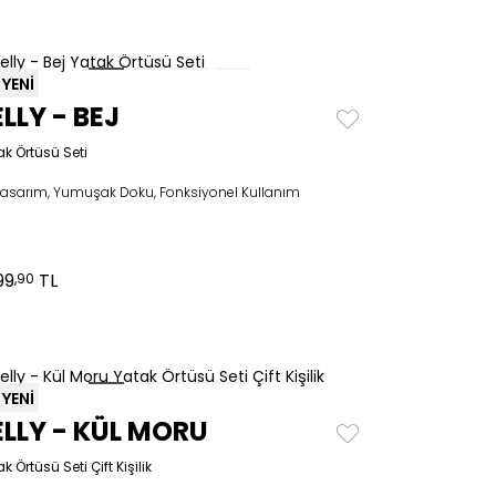
YENİ
ELLY - BEJ
ak Örtüsü Seti
 tasarım, Yumuşak Doku, Fonksiyonel Kullanım
99
TL
,90
YENİ
ELLY - KÜL MORU
k Örtüsü Seti Çift Kişilik