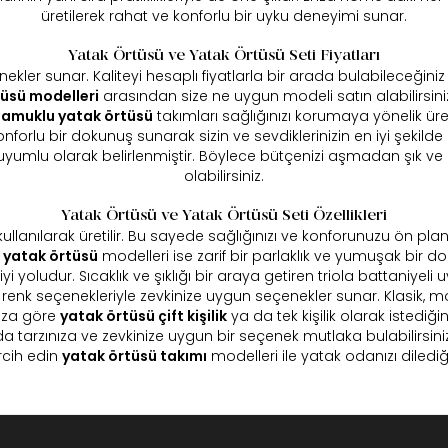
üretilerek rahat ve konforlu bir uyku deneyimi sunar.
Yatak Örtüsü ve Yatak Örtüsü Seti Fiyatları
kler sunar. Kaliteyi hesaplı fiyatlarla bir arada bulabileceğiniz 
üsü modelleri
arasından size ne uygun modeli satın alabilirsiniz
amuklu yatak örtüsü
takımları sağlığınızı korumaya yönelik üret
orlu bir dokunuş sunarak sizin ve sevdiklerinizin en iyi şekild
le uyumlu olarak belirlenmiştir. Böylece bütçenizi aşmadan şık 
olabilirsiniz.
Yatak Örtüsü ve Yatak Örtüsü Seti Özellikleri
llanılarak üretilir. Bu sayede sağlığınızı ve konforunuzu ön pla
 yatak örtüsü
modelleri ise zarif bir parlaklık ve yumuşak bir
 yoludur. Sıcaklık ve şıklığı bir araya getiren triola battaniyeli u
e renk seçenekleriyle zevkinize uygun seçenekler sunar. Klasik,
nıza göre
yatak örtüsü çift kişilik
ya da tek kişilik olarak istediğin
da tarzınıza ve zevkinize uygun bir seçenek mutlaka bulabilirsini
rcih edin
yatak örtüsü takımı
modelleri ile yatak odanızı dilediğin