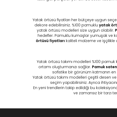
Yatak örtüsü fiyatları her bütçeye uygun seçene
dekore edebilirsiniz. %100 pamuklu
yatak ört
yatak örtüsü modelleri size uygun olabilir.
P
hedefler. Pamuklu kumaşlar yumuşak ve konf
örtüsü fiyatları
kaliteli malzeme ve işçilik
Yatak örtüsü takımı modelleri %100 pamuk ku
ortamı oluşturmanızı sağlar.
Pamuk saten
sofistike bir görünüm katmanın en iyi
Yatak örtüsü takımı modelleri çeşitli desen v
seçim yapabilirsiniz. Ayrıca ihtiyacı
En yeni trendlerin takip edildiği bu koleksiyon
ve zamansız bir tarzı te