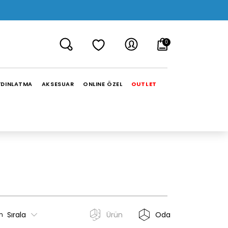
0
YDINLATMA
AKSESUAR
ONLINE ÖZEL
OUTLET
Sırala
Ürün
Oda
n