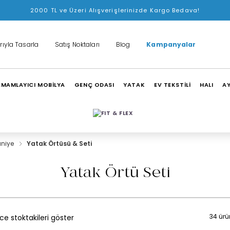
2000 TL ve Üzeri Alışverişlerinizde Kargo Bedava!
rıyla Tasarla
Satış Noktaları
Blog
Kampanyalar
MAMLAYICI MOBİLYA
GENÇ ODASI
YATAK
EV TEKSTİLİ
HALI
A
aniye
Yatak Örtüsü & Seti
Yatak Örtü Seti
34 ürü
e stoktakileri göster