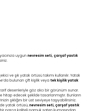
htiyacınıza uygun
nevresim seti,
çarşaf yastık
iniz.
ci ve şık yatak örtüsü takımı kullanılır. Yatak
e’da bulunan çift kişilik veya
tek kişilik yatak
rif desenleriyle göz alıcı bir görünüm sunar.
vke hitap edecek şekilde tasarlanmıştır. Bunların
zin şıklığını bir üst seviyeye taşıyabilirsiniz.
de yatak örtüsü,
nevresim seti
,
çarşaf yastık
her bir parça kaliteli pamuk saten kumaşından