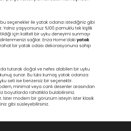
bu seçenekler ile yatak odanızı istediğiniz gibi
. Yalnız yaşıyorsunuz %100 pamuklu tek kişilik
ildiği için kaliteli bir uyku deneyimi sunmayı
e dinlenmenizi sağlar. Enza Home’daki
yatak
ve rahat bir yatak odası dekorasyonuna sahip
nda tutarak doğal ve nefes alabilen bir uyku
 dokunuş sunar. Bu lüks kumaş yatak odanıza
yku seti ise benzersiz bir seçenektir.
 modern, minimal veya canlı desenler arasından
iz boyutlarda rahatlıkla bulabilirsiniz.
z. İster modern bir görünüm isteyin ister klasik
iz gibi süsleyebilirsiniz.