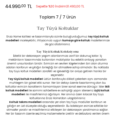
44.990
TL
,00
Sepette %30 İndirim
31.493,00 TL
Toplam
7
/ 7 Ürün
Tay Tüyü Koltuklar
Enza Home kalitesi ve tasarımlarıyla sizinle buluşturduğumuz
tay tüyü koltuk
modelleri
inceleyebilir, ihtiyacınıza uygun
kumaşa göre koltuk
modellerimize
de göz atabilirsiniz.
Tay Tüyü Koltuk Koleksiyonu
Estetik bir dekorasyon yaşam alanlarımıza zarif bir dokunuş katar. İç
mekânların tasarımında kullanılan mobilyalar bu estetik anlayışı yansıtan
önemli unsurlardan biridir. Evimizin en sevilen köşelerinden biri olan oturma
odaları konforun ve şıklığın birleştiği bir atmosfere sahip olmalıdır. Bu noktada
tay tüyü koltuk modelleri zarafeti ve işlevselliği bir araya getiren harika bir
seçenektir.
Tay tüyü koltuk modelleri
üstün konforuyla dikkat çekerken aynı zamanda
muhteşem bir görsel etki sunar. Her bir detayı özenle tasarlanmış olan bu
koltuklar evinizin karakterini tamamlayan birer sanat eserine dönüşür. İster
ikili
koltuk modelleri
ile samimi sohbetlere ev sahipliği yapın isterseniz
üçlü koltuk
modelleri
ile misafirlerinizi ağırlayın. Her anınızı özen kılacak tay tüyü
koltuklarına Enza Home’dan ulaşabilirsiniz.
Koltuk takımı modelleri
arasında yer alan tay tüyü modüller konforun ve
şıklığın en üst düzeyde olduğu seçeneklerdir. Bu koleksiyon evinize sofistike bir
atmosfer yaratır ve misafirlerinizi etkileyen bir dekorasyon yaratmanızı sağlar.
Her bir tasarım özenle seçilmiş malzemelerle üretilir ve detaylara verilen önem