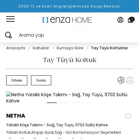
2000 TL ve Üzeri Alışverişlerinizde Kargo Bedava!
0
Arama yap
Anasayfa
Koltuklar
Kumaşa Göre
Tay Tüyü Koltuklar
Tay Tüyü Koltuk
Filtrele
Sırala
NETHA
Yataklı Köşe Takımı - Sağ, Tay Tüyü, 11702 Sütlü Kahve
Yataklı Koltuk;Ahşap Ayak;Sağ - Sol Kombinasyon Seçenekleri