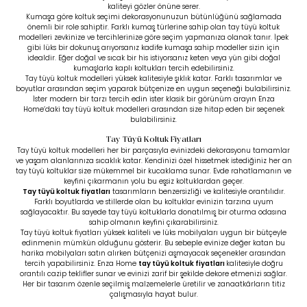
kaliteyi gözler önüne serer.
Kumaşa göre koltuk seçimi dekorasyonunuzun bütünlüğünü sağlamada
önemli bir role sahiptir. Farklı kumaş türlerine sahip olan tay tüyü koltuk
modelleri zevkinize ve tercihlerinize göre seçim yapmanıza olanak tanır. İpek
gibi lüks bir dokunuş arıyorsanız kadife kumaşa sahip modeller sizin için
idealdir. Eğer doğal ve sıcak bir his istiyorsanız keten veya yün gibi doğal
kumaşlarla kaplı koltukları tercih edebilirsiniz.
Tay tüyü koltuk modelleri yüksek kalitesiyle şıklık katar. Farklı tasarımlar ve
boyutlar arasından seçim yaparak bütçenize en uygun seçeneği bulabilirsiniz.
İster modern bir tarzı tercih edin ister klasik bir görünüm arayın Enza
Home’daki tay tüyü koltuk modelleri arasından size hitap eden bir seçenek
bulabilirsiniz.
Tay Tüyü Koltuk Fiyatları
Tay tüyü koltuk modelleri her bir parçasıyla evinizdeki dekorasyonu tamamlar
ve yaşam alanlarınıza sıcaklık katar. Kendinizi özel hissetmek istediğiniz her an
tay tüyü koltuklar size mükemmel bir kucaklama sunar. Evde rahatlamanın ve
keyfini çıkarmanın yolu bu eşsiz koltuklardan geçer.
Tay tüyü koltuk fiyatları
tasarımların benzersizliği ve kalitesiyle orantılıdır.
Farklı boyutlarda ve stillerde olan bu koltuklar evinizin tarzına uyum
sağlayacaktır. Bu sayede tay tüyü koltuklarla donatılmış bir oturma odasına
sahip olmanın keyfini çıkarabilirsiniz.
Tay tüyü koltuk fiyatları yüksek kaliteli ve lüks mobilyaları uygun bir bütçeyle
edinmenin mümkün olduğunu gösterir. Bu sebeple evinize değer katan bu
harika mobilyaları satın alırken bütçenizi aşmayacak seçenekler arasından
tercih yapabilirsiniz. Enza Home
tay tüyü koltuk fiyatları
kalitesiyle doğru
orantılı cazip teklifler sunar ve evinizi zarif bir şekilde dekore etmenizi sağlar.
Her bir tasarım özenle seçilmiş malzemelerle üretilir ve zanaatkârların titiz
çalışmasıyla hayat bulur.