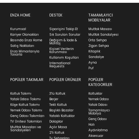
ENZA HOME
DESTEK
TAMAMLAYICI
MOBİLYALAR
Kurumsal
Siparişini Takip Et
Mutfak Masası
Kariyer Olanakları
Sık Sorulan Sorular
Mutfak Sandalyesi
Basında Enza Home
Değişim & İade &
Orta Sehpa
Montaj
Satış Noktaları
Zigon Sehpa
Kişisel Verilerin
Enza Mimarlarıyla
Kitaplık
Korunması
Tasarla
Sandalye
Kullanım Koşulları
Ayna
International
Requests
Puf
POPÜLER TAKIMLAR
POPÜLER ÜRÜNLER
POPÜLER
KATEGORİLER
Koltuk Takımı
3'lü Koltuk
Koltuklar
Yatak Odası Takımı
Berjer
Yemek Odası
Köşe Koltuk Takımı
Tekli Koltuk
Yatak Odası
Yemek Odası Takımı
Başlıklı Bazalar
Tamamlayıcı
Mobilya
Genç Odası Takımları
Yataklı Koltuklar
Genç Odası
TV Ünitesi Takımları
Dolaplar
Halı
Mutfak Masaları ve
Açılır Masa
Sandalyeleri
Aydınlatma
2'li Koltuk
Aksesuar
Tv Sehpaları