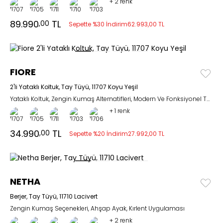
+
2 renk
89.990
TL
,00
Sepette %30 İndirim
62.993,00 TL
FIORE
2'li Yataklı Koltuk, Tay Tüyü, 11707 Koyu Yeşil
Yataklı Koltuk, Zengin Kumaş Alternatifleri, Modern Ve Fonksiyonel Tasarım
+
1 renk
34.990
TL
,00
Sepette %20 İndirim
27.992,00 TL
NETHA
Berjer, Tay Tüyü, 11710 Lacivert
Zengin Kumaş Seçenekleri, Ahşap Ayak, Kırlent Uygulaması
+
2 renk