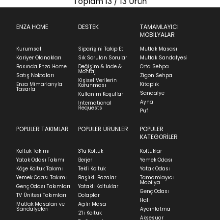
Toplam
13
/ 13 Ürün
ENZA HOME
DESTEK
TAMAMLAYICI
MOBİLYALAR
Kurumsal
Siparişini Takip Et
Mutfak Masası
Kariyer Olanakları
Sık Sorulan Sorular
Mutfak Sandalyesi
Basında Enza Home
Değişim & İade &
Orta Sehpa
Montaj
Satış Noktaları
Zigon Sehpa
Kişisel Verilerin
Enza Mimarlarıyla
Kitaplık
Korunması
Tasarla
Sandalye
Kullanım Koşulları
Ayna
International
Requests
Puf
POPÜLER TAKIMLAR
POPÜLER ÜRÜNLER
POPÜLER
KATEGORİLER
Koltuk Takımı
3'lü Koltuk
Koltuklar
Yatak Odası Takımı
Berjer
Yemek Odası
Köşe Koltuk Takımı
Tekli Koltuk
Yatak Odası
Yemek Odası Takımı
Başlıklı Bazalar
Tamamlayıcı
Mobilya
Genç Odası Takımları
Yataklı Koltuklar
Genç Odası
TV Ünitesi Takımları
Dolaplar
Halı
Mutfak Masaları ve
Açılır Masa
Sandalyeleri
Aydınlatma
2'li Koltuk
Aksesuar