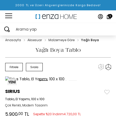
2000 TL ve Üzeri Alışverişlerinizde Kargo Bedava!
0
Arama yap
Anasayfa
Aksesuar
Malzemeye Göre
Yağlı Boya
Yağlı Boya Tablo
Filtrele
Sırala
YENİ
SIRIUS
Tablo, El Yapımı, 100 x 100
Çok Renkli, Modern Tasarım
5.900
TL
,00
Sepette %20 İndirim
4.720,00 TL