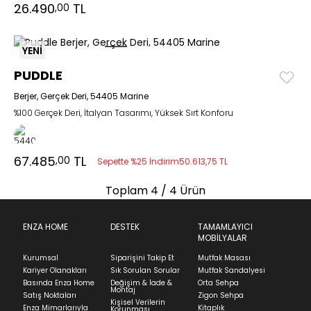
26.490
TL
,00
YENİ
PUDDLE
Berjer, Gerçek Deri, 54405 Marine
%100 Gerçek Deri, İtalyan Tasarımı, Yüksek Sırt Konforu
67.485
TL
,00
Sepette %25 İndirim
50.613,75 TL
Toplam
4
/ 4 Ürün
ENZA HOME
DESTEK
TAMAMLAYICI
MOBİLYALAR
Kurumsal
Siparişini Takip Et
Mutfak Masası
Kariyer Olanakları
Sık Sorulan Sorular
Mutfak Sandalyesi
Basında Enza Home
Değişim & İade &
Orta Sehpa
Montaj
Satış Noktaları
Zigon Sehpa
Kişisel Verilerin
Enza Mimarlarıyla
Kitaplık
Korunması