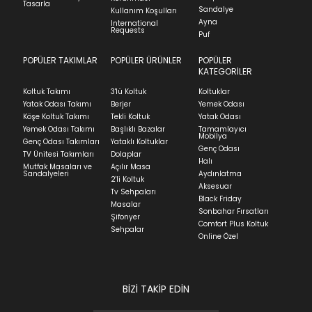
Tasarla
Sandalye
Kullanım Koşulları
Ayna
International
Requests
Puf
POPÜLER TAKIMLAR
POPÜLER ÜRÜNLER
POPÜLER
KATEGORİLER
Koltuk Takımı
3'lü Koltuk
Koltuklar
Yatak Odası Takımı
Berjer
Yemek Odası
Köşe Koltuk Takımı
Tekli Koltuk
Yatak Odası
Yemek Odası Takımı
Başlıklı Bazalar
Tamamlayıcı
Mobilya
Genç Odası Takımları
Yataklı Koltuklar
Genç Odası
TV Ünitesi Takımları
Dolaplar
Halı
Mutfak Masaları ve
Açılır Masa
Sandalyeleri
Aydınlatma
2'li Koltuk
Aksesuar
Tv Sehpaları
Black Friday
Masalar
Sonbahar Fırsatları
Şifonyer
Comfort Plus Koltuk
Sehpalar
Online Özel
BİZİ TAKİP EDİN