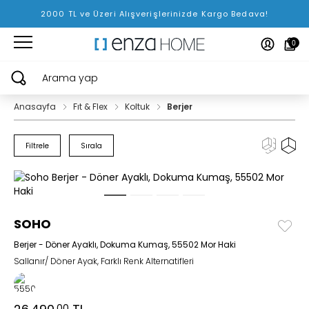
2000 TL ve Üzeri Alışverişlerinizde Kargo Bedava!
0
Arama yap
Anasayfa
Fıt & Flex
Koltuk
Berjer
Filtrele
Sırala
SOHO
Berjer - Döner Ayaklı, Dokuma Kumaş, 55502 Mor Haki
Sallanır/ Döner Ayak, Farklı Renk Alternatifleri
,00