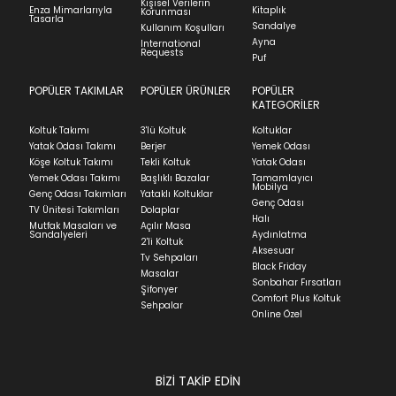
Kişisel Verilerin
Enza Mimarlarıyla
Kitaplık
Korunması
Tasarla
Sandalye
Kullanım Koşulları
Ayna
International
Requests
Puf
POPÜLER TAKIMLAR
POPÜLER ÜRÜNLER
POPÜLER
KATEGORİLER
Koltuk Takımı
3'lü Koltuk
Koltuklar
Yatak Odası Takımı
Berjer
Yemek Odası
Köşe Koltuk Takımı
Tekli Koltuk
Yatak Odası
Yemek Odası Takımı
Başlıklı Bazalar
Tamamlayıcı
Mobilya
Genç Odası Takımları
Yataklı Koltuklar
Genç Odası
TV Ünitesi Takımları
Dolaplar
Halı
Mutfak Masaları ve
Açılır Masa
Sandalyeleri
Aydınlatma
2'li Koltuk
Aksesuar
Tv Sehpaları
Black Friday
Masalar
Sonbahar Fırsatları
Şifonyer
Comfort Plus Koltuk
Sehpalar
Online Özel
BİZİ TAKİP EDİN