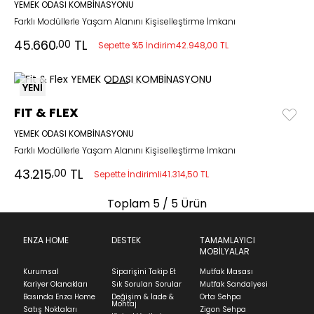
YEMEK ODASI KOMBİNASYONU
Farklı Modüllerle Yaşam Alanını Kişiselleştirme İmkanı
45.660
TL
,00
Sepette %5 İndirim
42.948,00 TL
YENİ
FIT & FLEX
YEMEK ODASI KOMBİNASYONU
Farklı Modüllerle Yaşam Alanını Kişiselleştirme İmkanı
43.215
TL
,00
Sepette İndirimli
41.314,50 TL
Toplam
5
/ 5 Ürün
ENZA HOME
DESTEK
TAMAMLAYICI
MOBİLYALAR
Kurumsal
Siparişini Takip Et
Mutfak Masası
Kariyer Olanakları
Sık Sorulan Sorular
Mutfak Sandalyesi
Basında Enza Home
Değişim & İade &
Orta Sehpa
Montaj
Satış Noktaları
Zigon Sehpa