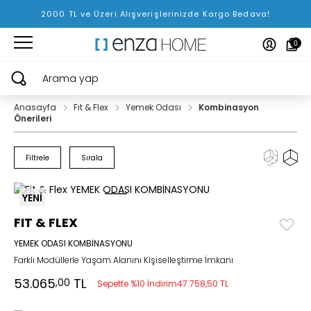
2000 TL ve Üzeri Alışverişlerinizde Kargo Bedava!
0
Arama yap
Anasayfa
Fıt & Flex
Yemek Odası
Kombinasyon
Önerileri
Filtrele
Sırala
YENİ
FIT & FLEX
YEMEK ODASI KOMBİNASYONU
Farklı Modüllerle Yaşam Alanını Kişiselleştirme İmkanı
53.065
TL
,00
Sepette %10 İndirim
47.758,50 TL