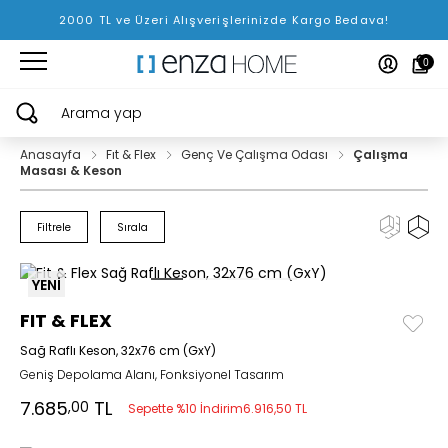
2000 TL ve Üzeri Alışverişlerinizde Kargo Bedava!
0
Arama yap
Anasayfa
Fıt & Flex
Genç Ve Çalışma Odası
Çalışma
Masası & Keson
Filtrele
Sırala
YENİ
FIT & FLEX
Sağ Raflı Keson, 32x76 cm (GxY)
Geniş Depolama Alanı, Fonksiyonel Tasarım
7.685
TL
,00
Sepette %10 İndirim
6.916,50 TL