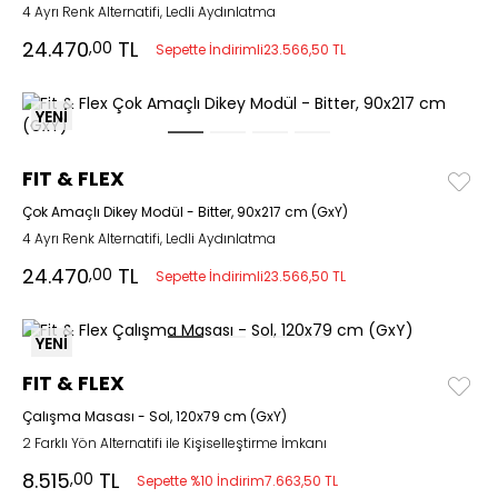
4 Ayrı Renk Alternatifi, Ledli Aydınlatma
24.470
TL
,00
Sepette İndirimli
23.566,50 TL
YENİ
FIT & FLEX
Çok Amaçlı Dikey Modül - Bitter, 90x217 cm (GxY)
4 Ayrı Renk Alternatifi, Ledli Aydınlatma
24.470
TL
,00
Sepette İndirimli
23.566,50 TL
YENİ
FIT & FLEX
Çalışma Masası - Sol, 120x79 cm (GxY)
2 Farklı Yön Alternatifi ile Kişiselleştirme İmkanı
8.515
TL
,00
Sepette %10 İndirim
7.663,50 TL