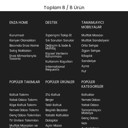
Toplam
8
/ 8 Ürün
ENZA HOME
DESTEK
TAMAMLAYICI
MOBİLYALAR
Kurumsal
Siparişini Takip Et
Mutfak Masası
Kariyer Olanakları
Sık Sorulan Sorular
Mutfak Sandalyesi
Basında Enza Home
Değişim & İade &
Orta Sehpa
Montaj
Satış Noktaları
Zigon Sehpa
Kişisel Verilerin
Enza Mimarlarıyla
Kitaplık
Korunması
Tasarla
Sandalye
Kullanım Koşulları
Ayna
International
Requests
Puf
POPÜLER TAKIMLAR
POPÜLER ÜRÜNLER
POPÜLER
KATEGORİLER
Koltuk Takımı
3'lü Koltuk
Koltuklar
Yatak Odası Takımı
Berjer
Yemek Odası
Köşe Koltuk Takımı
Tekli Koltuk
Yatak Odası
Yemek Odası Takımı
Başlıklı Bazalar
Tamamlayıcı
Mobilya
Genç Odası Takımları
Yataklı Koltuklar
Genç Odası
TV Ünitesi Takımları
Dolaplar
Halı
Mutfak Masaları ve
Açılır Masa