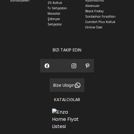
Sandalyeleri
Aydınlatma
2'li Koltuk
Aksesuar
Tv Sehpaları
Black Friday
Masalar
Sonbahar Fırsatları
Şifonyer
Comfort Plus Koltuk
Sehpalar
Online Özel
BİZİ TAKİP EDİN
Bize Ulaşın
KATALOGLAR