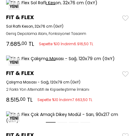
YENİ
FIT & FLEX
Sol Raflı Keson, 32x76 cm (GxY)
Geniş Depolama Alanı, Fonksiyonel Tasarım
7.685
TL
,00
Sepette %10 İndirim
6.916,50 TL
YENİ
FIT & FLEX
Çalışma Masası - Sağ, 120x79 cm (GxY)
2 Farklı Yön Alternatifi ile Kişiselleştirme İmkanı
8.515
TL
,00
Sepette %10 İndirim
7.663,50 TL
YENİ
FIT & FLEX