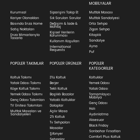
MOBİLYALAR
Kurumsal
Siparişini Takip Et
Mutfak Masası
Kariyer Olanakları
Sık Sorulan Sorular
Mutfak Sandalyesi
Basında Enza Home
Değişim & İade &
Orta Sehpa
Montaj
Satış Noktaları
Zigon Sehpa
Kişisel Verilerin
Enza Mimarlarıyla
Kitaplık
Korunması
Tasarla
Sandalye
Kullanım Koşulları
Ayna
International
Requests
Puf
POPÜLER TAKIMLAR
POPÜLER ÜRÜNLER
POPÜLER
KATEGORİLER
Koltuk Takımı
3'lü Koltuk
Koltuklar
Yatak Odası Takımı
Berjer
Yemek Odası
Köşe Koltuk Takımı
Tekli Koltuk
Yatak Odası
Yemek Odası Takımı
Başlıklı Bazalar
Tamamlayıcı
Mobilya
Genç Odası Takımları
Yataklı Koltuklar
Genç Odası
TV Ünitesi Takımları
Dolaplar
Halı
Mutfak Masaları ve
Açılır Masa
Sandalyeleri
Aydınlatma
2'li Koltuk
Aksesuar
Tv Sehpaları
Black Friday
Masalar
Sonbahar Fırsatları
Şifonyer
Comfort Plus Koltuk
Sehpalar