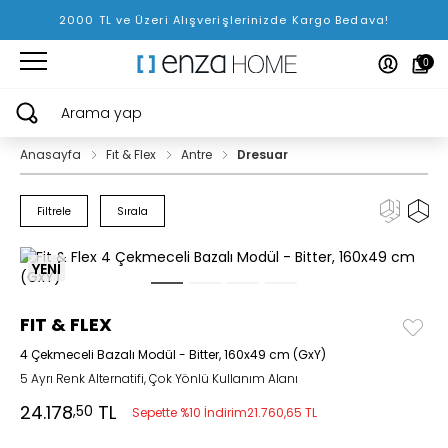
2000 TL ve Üzeri Alışverişlerinizde Kargo Bedava!
0
Arama yap
Anasayfa
Fıt & Flex
Antre
Dresuar
Filtrele
Sırala
YENİ
FIT & FLEX
4 Çekmeceli Bazalı Modül - Bitter, 160x49 cm (GxY)
5 Ayrı Renk Alternatifi, Çok Yönlü Kullanım Alanı
24.178
TL
,50
Sepette %10 İndirim
21.760,65 TL