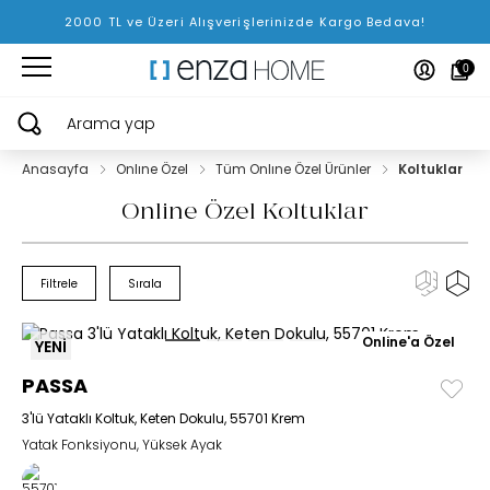
2000 TL ve Üzeri Alışverişlerinizde Kargo Bedava!
0
Arama yap
Anasayfa
Onlıne Özel
Tüm Onlıne Özel Ürünler
Koltuklar
Online Özel Koltuklar
Filtrele
Sırala
Online'a Özel
YENİ
PASSA
3'lü Yataklı Koltuk, Keten Dokulu, 55701 Krem
Yatak Fonksiyonu, Yüksek Ayak