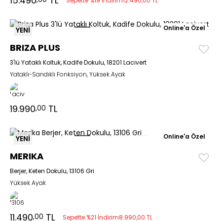
15.490
TL
Sepette %19 İndirim
12.490,00 TL
Online'a Özel
YENİ
BRIZA PLUS
3'lü Yataklı Koltuk, Kadife Dokulu, 18201 Lacivert
Yataklı-Sandıklı Fonksiyon, Yüksek Ayak
19.990
TL
,00
Online'a Özel
YENİ
MERIKA
Berjer, Keten Dokulu, 13106 Gri
Yüksek Ayak
11.490
TL
,00
Sepette %21 İndirim
8.990,00 TL