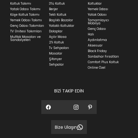
Koltuk Takımı
3'lü Koltuk
Koltuklar
Yatak Odası Takımı
Berjer
Yemek Odası
Köşe Koltuk Takımı
Tekli Koltuk
Yatak Odası
Yemek Odası Takımı
Başlıklı Bazalar
Tamamlayıcı
Mobilya
Genç Odası Takımları
Yataklı Koltuklar
Genç Odası
TV Ünitesi Takımları
Dolaplar
Halı
Mutfak Masaları ve
Açılır Masa
Sandalyeleri
Aydınlatma
2'li Koltuk
Aksesuar
Tv Sehpaları
Black Friday
Masalar
Sonbahar Fırsatları
Şifonyer
Comfort Plus Koltuk
Sehpalar
Online Özel
BİZİ TAKİP EDİN
Bize Ulaşın