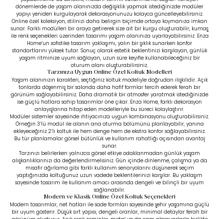
dönemlerde de yaşam alanınızda değişiklik yapmak istediğinizde modüler
yapıyı yeniden kurgulayarak dekorasyonunuzu kolayca güncelleyebilirsiniz.
Online özel koleksiyon, stilinizi daha belirgin biçimde ortaya koymanıza imkan
sunar. Farklı modülleri bir araya getirerek size ait bir kurgu oluşturabilir, kumaş
ile renk seçenekleri üzerinden tasarımı yaşam alanınıza uyarlayabilirsiniz. Enza
Home’un sofistike tasarım yaklaşımı, yalın bir şıklık sunarken konfor
standartlarını yüksek tutar. Sonuç olarak estetik beklentinizi karşılayan, günlük
yaşam ritminize uyum sağlayan, uzun süre keyifle kullanabileceğiniz bir
oturum alanı oluşturabilirsiniz.
Tarzınıza Uygun Online Özel Koltuk Modelleri
Yaşam alanınızın karakteri, seçtiğiniz koltuk modeliyle doğrudan ilişkilidir. Açık
tonlarda döşenmiş bir salonda daha hafif formlar tercih ederek ferah bir
görünüm sağlayabilirsiniz. Daha dramatik bir atmosfer yaratmak istediğinizde
ise güçlü hatlara sahip tasarımlar öne çıkar. Enza Home, farklı dekorasyon
anlayışlarına hitap eden modelleriyle bu süreci kolaylaştırır.
Modüler sistemler sayesinde ihtiyacınıza uygun kombinasyonu oluşturabilirsiniz.
Örneğin 3’lü modül ile alanın ana oturma bölümünü planlayabilir, yanına
ekleyeceğiniz
2’li koltuk
ile hem denge hem de ekstra konfor sağlayabilirsiniz.
Bu tür planlamalar görsel bütünlük ve kullanım rahatlığı açısından avantaj
sunar.
Tarzınızı belirlerken yalnızca görsel etkiye odaklanmadan günlük yaşam
alışkanlıklarınızı da değerlendirmelisiniz. Gün içinde dinlenme, çalışma ya da
misafir ağırlama gibi farklı kullanım senaryolarını düşünerek seçim
yaptığınızda koltuğunuz uzun vadede beklentilerinizi karşılar. Bu yaklaşım
sayesinde tasarım ile kullanım amacı arasında dengeli ve bilinçli bir uyum
sağlanabilir.
Modern ve Klasik Online Özel Koltuk Seçenekleri
Modern tasarımlar, net hatları ile sade formları sayesinde şehir yaşamına güçlü
bir uyum gösterir. Düşük sırt yapısı, dengeli oranlar, minimal detaylar ferah bir