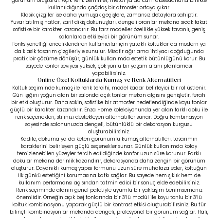
görünüm oluşturur. Açık renk zeminler, metal ya da cam aksesuarlarla birlikte
kullanıldığında çağdaş bir atmosfer ortaya çıkar.
Klasik çizgiler ise daha yumuşak geçişlere, zamansız detaylara sahiptir.
Yuvarlatılmış hatlar, zarif dikiş dokunuşları, dengeli oranlar mekana sıcak fakat
sofistike bir karakter kazandırır. Bu tarz modeller özellikle yüksek tavanlı, geniş
salonlarda etkileyici bir görünüm sunar.
Fonksiyonelliği önceliklendiren kullanıcılar için
yataklı koltuklar
da modern ya
da klasik tasarım çizgileriyle sunulur. Misafir ağırlama ihtiyacı doğduğunda
pratik bir çözüme dönüşür, günlük kullanımda estetik bütünlüğünü korur. Bu
sayede konfor seviyesi yüksek, çok yönlü bir yaşam alanı planlaması
yapabilirsiniz.
Online Özel Koltuklarda Kumaş ve Renk Alternatifleri
Koltuk seçiminde kumaş ile renk tercihi, model kadar belirleyici bir rol üstlenir.
Gün ışığını yoğun alan bir salonda açık tonlar mekan algısını genişletir, ferah
bir etki oluşturur. Daha sakin, sofistike bir atmosfer hedeflendiğinde koyu tonlar
güçlü bir karakter kazandırır. Enza Home koleksiyonunda yer alan farklı doku ile
renk seçenekleri, stilinizi destekleyen alternatifler sunar. Doğru kombinasyon
sayesinde salonunuzda dengeli, bütünlüklü bir dekorasyon kurgusu
oluşturabilirsiniz.
Kadife, dokuma ya da keten görünümlü kumaş alternatifleri, tasarımın
karakterini belirleyen güçlü seçenekler sunar. Günlük kullanımda kolay
temizlenebilen yüzeyler tercih edildiğinde konfor uzun süre korunur. Farklı
dokular mekana derinlik kazandırır, dekorasyonda daha zengin bir görünüm
oluşturur. Dayanıklı kumaş yapısı formunu uzun süre muhafaza eder, koltuğun
ilk günkü estetiğini korumasına katkı sağlar. Bu sayede hem şıklık hem de
kullanım performansı açısından tatmin edici bir sonuç elde edebilirsiniz.
Renk seçiminde alanın genel paletiyle uyumlu bir yaklaşım benimsemeniz
önemlidir. Örneğin açık bej tonlarında bir 3’lü modül ile koyu tonlu bir
3’lü
koltuk
kombinasyonu yaparak güçlü bir kontrast etkisi oluşturabilirsiniz. Bu tür
bilinçli kombinasyonlar mekanda dengeli, profesyonel bir görünüm sağlar. Halı,