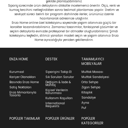
şekilde planlayabilirsiniz.
Sipariş sürecinde ürün detaylarını dikkatle incelemeniz önerilir. Ölçü, renk ve
kumaş tercihini netleştirdikten sonra teslimat planlaması yapılır. Üretim ve
sevkiyat süreci belirli bir program dahilinde ilerler, ürününüz özenle
hazırlanarak adresinize ulaştırılır.
Enza Home online özel koleksiyonu sayesinde yaşam alanınıza güçlü bir
karakter kazandırabilirsiniz. Zamansız tasarımlar, fonksiyonel çözümler ve
seçkin detaylarla evinizde profesyonel bir atmosfer oluşturabilirsiniz. Şimdi
koleksiyonu keşfedin, stilinizi yansıtan modeli seçin ve yaşam alanınızı Enza
Home ayrıcalığıyla yeniden şekillendirin.
ENZA HOME
DESTEK
TAMAMLAYICI
MOBİLYALAR
Kurumsal
Siparişini Takip Et
Mutfak Masası
Kariyer Olanakları
Sık Sorulan Sorular
Mutfak Sandalyesi
Basında Enza Home
Değişim & İade &
Orta Sehpa
Montaj
Satış Noktaları
Zigon Sehpa
Kişisel Verilerin
Enza Mimarlarıyla
Kitaplık
Korunması
Tasarla
Sandalye
Kullanım Koşulları
Ayna
International
Requests
Puf
POPÜLER TAKIMLAR
POPÜLER ÜRÜNLER
POPÜLER
KATEGORİLER