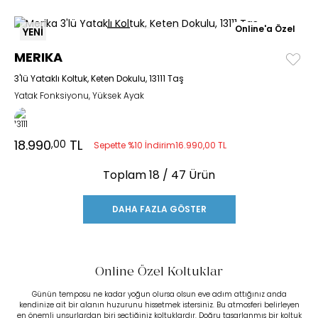
Online'a Özel
YENİ
MERIKA
3'lü Yataklı Koltuk, Keten Dokulu, 13111 Taş
Yatak Fonksiyonu, Yüksek Ayak
18.990
TL
,00
Sepette %10 İndirim
16.990,00 TL
Toplam
18
/ 47 Ürün
DAHA FAZLA GÖSTER
Online Özel Koltuklar
Günün temposu ne kadar yoğun olursa olsun eve adım attığınız anda
kendinize ait bir alanın huzurunu hissetmek istersiniz. Bu atmosferi belirleyen
en önemli unsurlardan biri seçtiğiniz koltuklardır. Doğru tasarlanmış bir koltuk