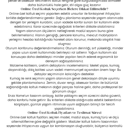
perde ve aksesuar tercihlerini koltuk rengine göre kurguladığınızda atmosfer
daha bütünlüklü hale gelir, stil algısı güç kazanır.
Online Özel Koltuk Seçerken Nelere Dikkat Edilmelidir?
Online özel koltuk seçimi yaparken estetik unsurlar ile fonksiyonel ihtiyaçları
birlikte değerlendirmeniz gerekir. Doğru planlama sayesinde yaşam alanınızda
dengeli bir yerleşim kurabilir, uzun vadede konfor sunan bir kullanım elde
edebilirsiniz. Karar sürecinde aşağıdaki kriterleri dikkate alabilirsiniz:
Yaşam alanınızın ölçülerini netleştirerek modül sayısını buna göre
belirlemelisiniz. Alanın genişliği, pencere konumu, mevcut mobilyaların
yerleşimi hesaba katıldığında hareket alanı korunur, mekanda sıkışıklık hissi
oluşmaz.
Oturum konforunu değerlendirmelisiniz. Oturum derinliği, sırt yüksekliği, minder
yapısı uzun süreli kullanımda belirleyici rol üstlenir. Yoğun kullanım söz
konusuysa daha destekleyici minder yapıları tercih ederek ergonomik bir
deneyim sağlayabilirsiniz.
Malzeme kalitesini, üretim detaylarını incelemelisiniz. İskelet yapısı, kumaş
dayanıklılığı, dikiş kalitesi uzun vadeli memnuniyet açısından önem taşır. Bu
detaylar seçiminizin kalıcılığını destekler.
Kumaş ile renk seçimini yaşam alanınızın genel dekorasyon diliyle uyumlu
şekilde planlamalısınız. Zemin, duvar rengi, aksesuar tonları ile bütünlük
sağlandığında koltuk mekanın doğal parçası haline gelir, daha profesyonel bir
görünüm oluşur.
Enza Home’un tasarım anlayışı, kalite yaklaşımı seçim sürecini daha güvenli,
daha konforlu hale getirir. Bu kriterleri dikkate aldığınızda estetik beklentinizi
karşılayan, günlük yaşam ritminize uyum sağlayan bilinçli bir tercih
yapabilirsiniz.
Online Özel Koltuk Fiyatları ve Teslimat Süreci
Online özel koltuk fiyatları; seçilen model, modül sayısı, kumaş türü ve ölçü
alternatiflerine göre değişiklik gösterir. Modüler
koltuk takımı
tasarımları
sayesinde ihtiyacınıza uygun bir kombinasyon oluşturabilir, bütçenizi kontrollü