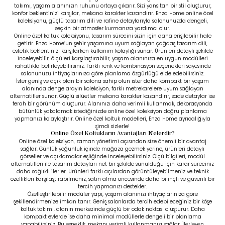
takımı, yaşam alanınızın ruhunu ortaya çıkarır. Sizi yansıtan bir stil oluşturur,
konfor beklentinizi karşılar, mekana karakter kazandırır. Enza Home online özel
koleksiyonu, güçlü tasarım dili ve rafine detaylarıyla salonunuzda dengeli,
seçkin bir atmosfer kurmanıza yardımcı olur.
Online özel koltuk koleksiyonu, tasarım sürecini sizin için daha erişilebilir hale
getirir. Enza Home’un şehir yaşamına uyum sağlayan çağdaş tasarım dili,
estetik beklentinizi karşılarken kullanım kolaylığı sunar. Ürünleri detaylı şekilde
inceleyebilir, ölçüleri karşılaştırabilir, yaşam alanınıza en uygun modülleri
rahatlıkla belirleyebilirsiniz. Farklı renk ve kombinasyon seçenekleri sayesinde
salonunuzu ihtiyaçlarınıza göre planlama özgürlüğü elde edebilirsiniz.
İster geniş ve açık plan bir salona sahip olun ister daha kompakt bir yaşam
alanında denge arayın koleksiyon, farklı metrekarelere uyum sağlayan
alternatifler sunar. Güçlü silüetler mekana karakter kazandırır, sade detaylar ise
ferah bir görünüm oluşturur. Alanınızı daha verimli kullanmak, dekorasyonda
bütünlük yakalamak istediğinizde online özel koleksiyon doğru planlama
yapmanızı kolaylaştırır. Online özel koltuk modelleri, Enza Home ayrıcalığıyla
şimdi sizlerle!
Online Özel Koltukların Avantajları Nelerdir?
Online özel koleksiyon, zaman yönetimi açısından size önemli bir avantaj
sağlar. Günlük yoğunluk içinde mağaza gezmek yerine, ürünleri detaylı
görseller ve açıklamalar eşliğinde inceleyebilirsiniz. Ölçü bilgileri, modül
alternatifleri ile tasarım detayları net bir şekilde sunulduğu için karar süreciniz
daha sağlıklı ilerler. Ürünleri farklı açılardan görüntüleyebilmeniz ve teknik
özellikleri karşılaştırabilmeniz, satın alma öncesinde daha bilinçli ve güvenli bir
tercih yapmanızı destekler.
Özelleştirilebilir modüler yapı, yaşam alanınızı ihtiyaçlarınıza göre
şekillendirmenize imkan tanır. Geniş salonlarda tercih edebileceğiniz bir
köşe
koltuk takımı
, alanın merkezinde güçlü bir odak noktası oluşturur. Daha
kompakt evlerde ise daha minimal modüllerle dengeli bir planlama
yapabilirsiniz. Bu esneklik, mekanı verimli kullanmanızı sağlar. İlerleyen