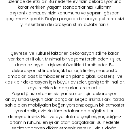
üzerinde de etkilidir. Bu nedenle evinizin dekorasyonuna
karar verirken yaşam standartlarınızı, kullanım
alışkanlıklarınızı, evinizin konumunu ve yapısını gözden
geçirmeniz gerekir. Doğru parçaları bir araya getirerek sizi
iyi hissettiren dekorasyon stilini bulabilirsiniz.
Çevresel ve kültürel faktörler, dekorasyon stiline karar
verirken etkili olur. Minimal bir yaşamı tercih eden kişiler,
daha az eşya ile işlevsel özellikleri tercih eder. Bu
dekorasyon stilinde küçük halılar, kilimler, masaüstü
lambalar, basit lambaderler ön plana çıkar. Gösterişli ve
klasik bir dekorasyon için büyük avizeler, geniş tarihi halılar,
koyu renklerde abajurlar tercih edilir.
Yaşadığınız ortamın sizi yansıtması için dekorasyon
anlayışınıza uygun olan parçaları seçebilirsiniz. Farklı tarza
sahip olan mobilyaları beğeniyorsanız özgün bir atmosfer
yaratabilir, evinizin tüm odalarında değişik stiller
deneyebilirsiniz. Halı ve aydınlatma çeşitleri, yaşadığınız
ortamın ruhunu en iyi anlatan parçalardır. Bu nedenle
seçim yaparken dikkat etmeniz gerekir. Eviniz, doğal