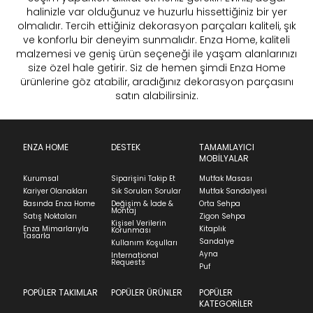
halinizle var olduğunuz ve huzurlu hissettiğiniz bir yer
olmalıdır. Tercih ettiğiniz dekorasyon parçaları kaliteli, şık
ve konforlu bir deneyim sunmalıdır. Enza Home, kaliteli
malzemesi ve geniş ürün seçeneği ile yaşam alanlarınızı
size özel hale getirir. Siz de hemen şimdi Enza Home
ürünlerine göz atabilir, aradığınız dekorasyon parçasını
satın alabilirsiniz.
ENZA HOME
DESTEK
TAMAMLAYICI
MOBİLYALAR
Kurumsal
Siparişini Takip Et
Mutfak Masası
Kariyer Olanakları
Sık Sorulan Sorular
Mutfak Sandalyesi
Basında Enza Home
Değişim & İade &
Orta Sehpa
Montaj
Satış Noktaları
Zigon Sehpa
Kişisel Verilerin
Enza Mimarlarıyla
Kitaplık
Korunması
Tasarla
Sandalye
Kullanım Koşulları
Ayna
International
Requests
Puf
POPÜLER TAKIMLAR
POPÜLER ÜRÜNLER
POPÜLER
KATEGORİLER