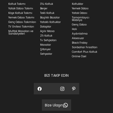
Koltuk Takımı
3'lü Koltuk
Koltuklar
Yatak Odası Takımı
Berjer
Yemek Odası
Köşe Koltuk Takımı
Tekli Koltuk
Yatak Odası
Yemek Odası Takımı
Başlıklı Bazalar
Tamamlayıcı
Mobilya
Genç Odası Takımları
Yataklı Koltuklar
Genç Odası
TV Ünitesi Takımları
Dolaplar
Halı
Mutfak Masaları ve
Açılır Masa
Sandalyeleri
Aydınlatma
2'li Koltuk
Aksesuar
Tv Sehpaları
Black Friday
Masalar
Sonbahar Fırsatları
Şifonyer
Comfort Plus Koltuk
Sehpalar
Online Özel
BİZİ TAKİP EDİN
Bize Ulaşın