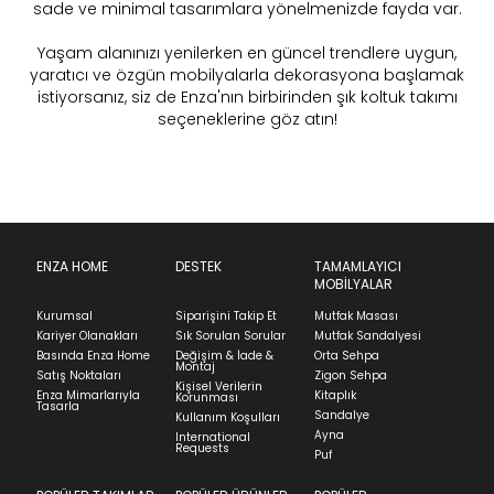
sade ve minimal tasarımlara yönelmenizde fayda var.
Yaşam alanınızı yenilerken en güncel trendlere uygun,
yaratıcı ve özgün mobilyalarla dekorasyona başlamak
istiyorsanız, siz de Enza'nın birbirinden şık koltuk takımı
seçeneklerine göz atın!
ENZA HOME
DESTEK
TAMAMLAYICI
MOBİLYALAR
Kurumsal
Siparişini Takip Et
Mutfak Masası
Kariyer Olanakları
Sık Sorulan Sorular
Mutfak Sandalyesi
Basında Enza Home
Değişim & İade &
Orta Sehpa
Montaj
Satış Noktaları
Zigon Sehpa
Kişisel Verilerin
Enza Mimarlarıyla
Kitaplık
Korunması
Tasarla
Sandalye
Kullanım Koşulları
Ayna
International
Requests
Puf