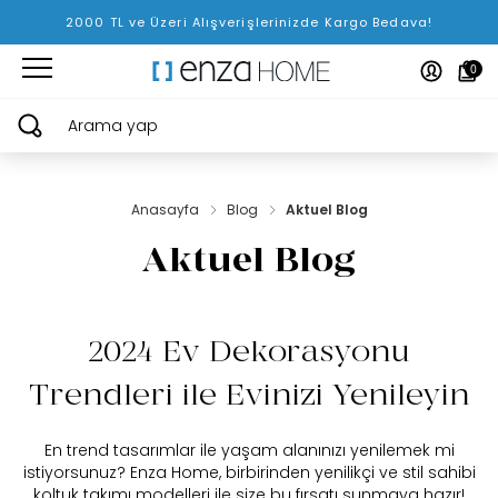
2000 TL ve Üzeri Alışverişlerinizde Kargo Bedava!
0
Arama yap
Anasayfa
Blog
Aktuel Blog
Aktuel Blog
2024 Ev Dekorasyonu
Trendleri ile Evinizi Yenileyin
En trend tasarımlar ile yaşam alanınızı yenilemek mi
istiyorsunuz? Enza Home, birbirinden yenilikçi ve stil sahibi
koltuk takımı modelleri ile size bu fırsatı sunmaya hazır!