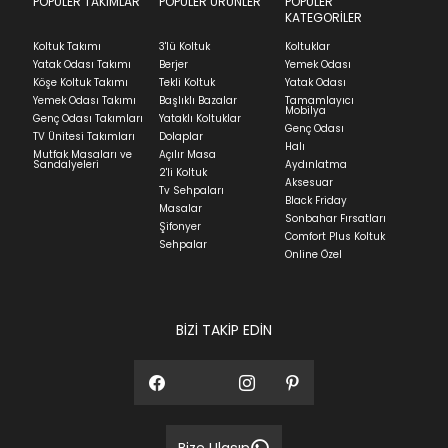
POPÜLER TAKIMLAR
POPÜLER ÜRÜNLER
POPÜLER
KATEGORİLER
Koltuk Takımı
3'lü Koltuk
Koltuklar
Yatak Odası Takımı
Berjer
Yemek Odası
Köşe Koltuk Takımı
Tekli Koltuk
Yatak Odası
Yemek Odası Takımı
Başlıklı Bazalar
Tamamlayıcı
Mobilya
Genç Odası Takımları
Yataklı Koltuklar
Genç Odası
TV Ünitesi Takımları
Dolaplar
Halı
Mutfak Masaları ve
Açılır Masa
Sandalyeleri
Aydınlatma
2'li Koltuk
Aksesuar
Tv Sehpaları
Black Friday
Masalar
Sonbahar Fırsatları
Şifonyer
Comfort Plus Koltuk
Sehpalar
Online Özel
BİZİ TAKİP EDİN