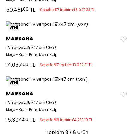
50.481
TL
,00
Sepette %7 İndirim
46.947,33 TL
YENİ
MARSANA
TV Sehpası,181x47 cm (GxY)
Meşe - Krem Renk, Metal Kulp
14.067
TL
,00
Sepette %7 İndirim
13.082,31 TL
YENİ
MARSANA
TV Sehpası,151x47 cm (GxY)
Meşe - Krem Renk, Metal Kulp
15.304
TL
,50
Sepette %6 İndirim
14.233,19 TL
Toplam
8
/ 8 Ürün