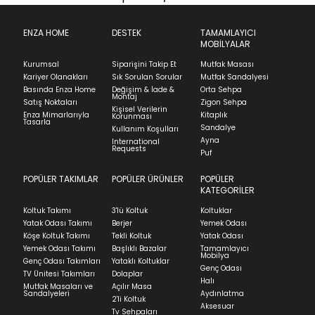
ENZA HOME
DESTEK
TAMAMLAYICI
MOBİLYALAR
Kurumsal
Siparişini Takip Et
Mutfak Masası
Kariyer Olanakları
Sık Sorulan Sorular
Mutfak Sandalyesi
Basında Enza Home
Değişim & İade &
Orta Sehpa
Montaj
Satış Noktaları
Zigon Sehpa
Kişisel Verilerin
Enza Mimarlarıyla
Kitaplık
Korunması
Tasarla
Sandalye
Kullanım Koşulları
Ayna
International
Requests
Puf
POPÜLER TAKIMLAR
POPÜLER ÜRÜNLER
POPÜLER
KATEGORİLER
Koltuk Takımı
3'lü Koltuk
Koltuklar
Yatak Odası Takımı
Berjer
Yemek Odası
Köşe Koltuk Takımı
Tekli Koltuk
Yatak Odası
Yemek Odası Takımı
Başlıklı Bazalar
Tamamlayıcı
Mobilya
Genç Odası Takımları
Yataklı Koltuklar
Genç Odası
TV Ünitesi Takımları
Dolaplar
Halı
Mutfak Masaları ve
Açılır Masa
Sandalyeleri
Aydınlatma
2'li Koltuk
Aksesuar
Tv Sehpaları