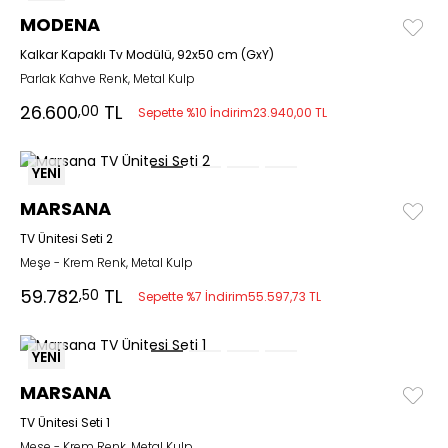
MODENA
Kalkar Kapaklı Tv Modülü, 92x50 cm (GxY)
Parlak Kahve Renk, Metal Kulp
26.600
TL
,00
Sepette %10 İndirim
23.940,00 TL
YENİ
MARSANA
TV Ünitesi Seti 2
Meşe - Krem Renk, Metal Kulp
59.782
TL
,50
Sepette %7 İndirim
55.597,73 TL
YENİ
MARSANA
TV Ünitesi Seti 1
Meşe - Krem Renk, Metal Kulp