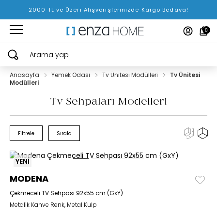
2000 TL ve Üzeri Alışverişlerinizde Kargo Bedava!
0
Arama yap
Anasayfa
Yemek Odası
Tv Ünitesi Modülleri
Tv Ünitesi
Modülleri
Tv Sehpaları Modelleri
Filtrele
Sırala
YENİ
MODENA
Çekmeceli TV Sehpası 92x55 cm (GxY)
Metalik Kahve Renk, Metal Kulp