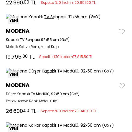
22.990
TL
,00
Sepette %10 İndirim
20.691,00 TL
YENİ
MODENA
Kapaklı TV Sehpası 92x55 cm (GxY)
Metalik Kahve Renk, Metal Kulp
19.795
TL
,00
Sepette %10 İndirim
17.815,50 TL
YENİ
MODENA
Düşer Kapaklı Tv Modülü, 92x50 cm (GxY)
Parlak Kahve Renk, Metal Kulp
26.600
TL
,00
Sepette %10 İndirim
23.940,00 TL
YENİ