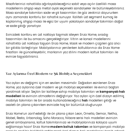
Misafirlerinizi rahatlıkla ağırlayabileceğiniz sabit veya açılır özellikli masa
modellerini ahşap veya metal ayak seçenekli sandalyeler ile bütünleyebilirsiniz.
Masa sandalye takımları sade ve şık tasarımları ile göz zevkinizi doyururken
aynı zamanda konforlu bir rahatlık sunuyor. Kaliteli üst segment kumaş ile
kaplanmış, ahşap masa ile eşsiz bir uyum yakalayan sandalye takımları doğal
ve sade şıklığı yansıtıyor.
Evinizdeki konforu en üst noktaya taşımak isteyen Enza Home, sıradışı
tasarımları ile bu amacını gerçekleştiriyor. Vitrin ve konsol modellerini
rahatlıkta üst noktaya taşıyan Enza Home, klasik ve modern çizgileri göz alıcı
bir şıklıkla birleştiriyor. Mobilyalarınızı yenilerken koltuklarınızı da Enza Home
fırsatları ile güncelleyebilir, markanın yaz stilini modern koltuk takımları ile
evinize taşıyabilirsiniz.
Yaz Aylarına Özel Modern ve Şık Mobilya Seçenekleri
Yaz ayları ev değişimi için en sevilen mevsimdir. Doğadan esinlenen Enza
Home, yaz aylarına özel modern ve şık mobilya seçenekleri ile evinizi baştan
yaratmak istiyor. Seçkin bir kaliteye sahip mobilya takımları ve
kampanyalı halı
modelleri
ile evinizin atmosferini değiştiriyor. Yaz ayları için özel dizayn edilmiş
mobilya takımları ile bir arada kullanabileceğiniz
halı
modelleri şıklığı ve
asaleti ön plana çıkarırken evinizde hoş bir bütünlük oluşturuyor.
Enza Home’un zarif estetiği ile ön plana çıkan Leon, Ornella, Gemar, Netha,
Mabel, Resta, Urbanolog, Soho Morocco, Nibare serisi halı modelleri evinizin
genel ambiyansına, koltuk takımlarınıza ve mobilyalarınıza kolayca uyum
sağlamaya hazır! Enza Home
modern koltuk takımları
ve kampanyalı mobilya