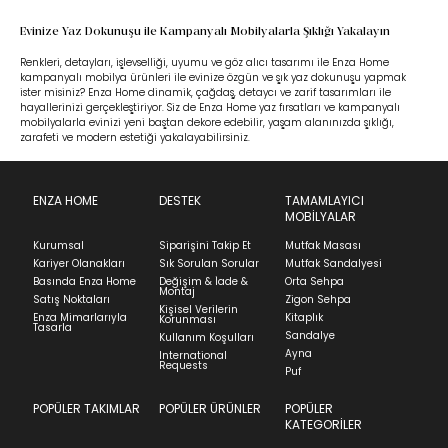
Evinize Yaz Dokunuşu ile Kampanyalı Mobilyalarla Şıklığı Yakalayın
Renkleri, detayları, işlevselliği, uyumu ve göz alıcı tasarımı ile Enza Home
kampanyalı mobilya ürünleri ile evinize özgün ve şık yaz dokunuşu yapmak
ister misiniz? Enza Home dinamik, çağdaş, detaycı ve zarif tasarımları ile
hayallerinizi gerçekleştiriyor. Siz de Enza Home yaz fırsatları ve kampanyalı
mobilyalarla evinizi yeni baştan dekore edebilir, yaşam alanınızda şıklığı,
zarafeti ve modern estetiği yakalayabilirsiniz.
ENZA HOME
DESTEK
TAMAMLAYICI
MOBİLYALAR
Kurumsal
Siparişini Takip Et
Mutfak Masası
Kariyer Olanakları
Sık Sorulan Sorular
Mutfak Sandalyesi
Basında Enza Home
Değişim & İade &
Orta Sehpa
Montaj
Satış Noktaları
Zigon Sehpa
Kişisel Verilerin
Enza Mimarlarıyla
Kitaplık
Korunması
Tasarla
Sandalye
Kullanım Koşulları
Ayna
International
Requests
Puf
POPÜLER TAKIMLAR
POPÜLER ÜRÜNLER
POPÜLER
KATEGORİLER