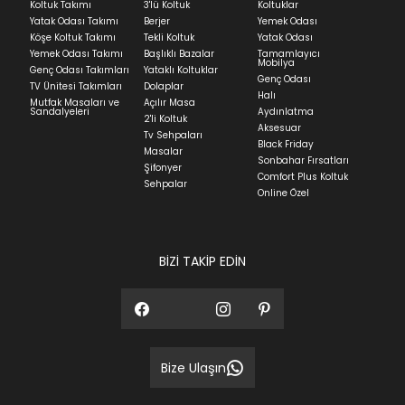
Koltuk Takımı
3'lü Koltuk
Koltuklar
Yatak Odası Takımı
Berjer
Yemek Odası
Köşe Koltuk Takımı
Tekli Koltuk
Yatak Odası
Yemek Odası Takımı
Başlıklı Bazalar
Tamamlayıcı
Mobilya
Genç Odası Takımları
Yataklı Koltuklar
Genç Odası
TV Ünitesi Takımları
Dolaplar
Halı
Mutfak Masaları ve
Açılır Masa
Sandalyeleri
Aydınlatma
2'li Koltuk
Aksesuar
Tv Sehpaları
Black Friday
Masalar
Sonbahar Fırsatları
Şifonyer
Comfort Plus Koltuk
Sehpalar
Online Özel
BİZİ TAKİP EDİN
Bize Ulaşın