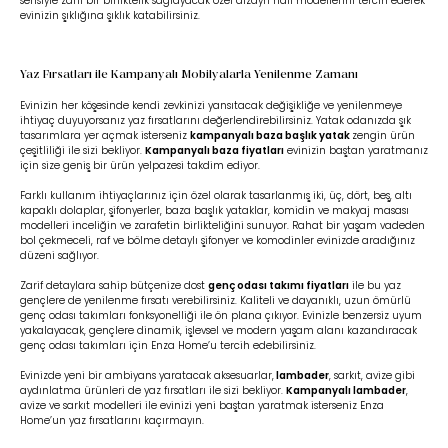
serisiyle zarif bir birliktelik sağlayacak özel dizayn halı modellerini tercih ederek
evinizin şıklığına şıklık katabilirsiniz.
Yaz Fırsatları ile Kampanyalı Mobilyalarla Yenilenme Zamanı
Evinizin her köşesinde kendi zevkinizi yansıtacak değişikliğe ve yenilenmeye
ihtiyaç duyuyorsanız yaz fırsatlarını değerlendirebilirsiniz. Yatak odanızda şık
tasarımlara yer açmak isterseniz
kampanyalı baza başlık yatak
zengin ürün
çeşitliliği ile sizi bekliyor.
Kampanyalı baza fiyatları
evinizin baştan yaratmanız
için size geniş bir ürün yelpazesi takdim ediyor.
Farklı kullanım ihtiyaçlarınız için özel olarak tasarlanmış iki, üç, dört, beş, altı
kapaklı dolaplar, şifonyerler, baza başlık yataklar, komidin ve makyaj masası
modelleri inceliğin ve zarafetin birlikteliğini sunuyor. Rahat bir yaşam vadeden
bol çekmeceli, raf ve bölme detaylı şifonyer ve komodinler evinizde aradığınız
düzeni sağlıyor.
Zarif detaylara sahip bütçenize dost
genç odası takımı fiyatları
ile bu yaz
gençlere de yenilenme fırsatı verebilirsiniz. Kaliteli ve dayanıklı, uzun ömürlü
genç odası takımları fonksyonelliği ile ön plana çıkıyor. Evinizle benzersiz uyum
yakalayacak, gençlere dinamik, işlevsel ve modern yaşam alanı kazandıracak
genç odası takımları için Enza Home’u tercih edebilirsiniz.
Evinizde yeni bir ambiyans yaratacak aksesuarlar,
lambader
, sarkıt, avize gibi
aydınlatma ürünleri de yaz fırsatları ile sizi bekliyor.
Kampanyalı lambader
,
avize ve sarkıt modelleri ile evinizi yeni baştan yaratmak isterseniz Enza
Home’un yaz fırsatlarını kaçırmayın.