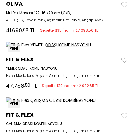
OLIVA
Mutfak Masası, 127-161x79 cm (GxD)
4-6 Kişilik, Beyaz Renk, Açılabilir Üst Tabla, Ahşap Ayak
41.690
TL
,00
Sepette %35 İndirim
27.098,50 TL
YENİ
FIT & FLEX
YEMEK ODASI KOMBİNASYONU
Farklı Modüllerle Yaşam Alanını Kişiselleştirme İmkanı
47.758
TL
,50
Sepette %10 İndirim
42.982,65 TL
YENİ
FIT & FLEX
ÇALIŞMA ODASI KOMBİNASYONU
Farklı Modüllerle Yaşam Alanını Kişiselleştirme İmkanı