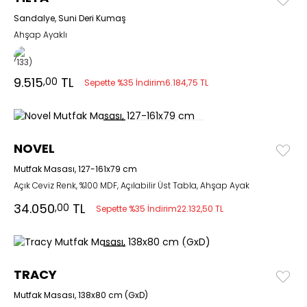
Sandalye, Suni Deri Kumaş
Ahşap Ayaklı
9.515
TL
,00
Sepette %35 İndirim
6.184,75 TL
NOVEL
Mutfak Masası, 127-161x79 cm
Açık Ceviz Renk, %100 MDF, Açılabilir Üst Tabla, Ahşap Ayak
34.050
TL
,00
Sepette %35 İndirim
22.132,50 TL
TRACY
Mutfak Masası, 138x80 cm (GxD)