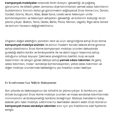
Kampanyalı mobilyalar
arasında farklı dizaynı, işlevselliği ve çağdaş
görünümü ile dikkat çeken zamansız diye tanımlanan yemek odası takımlarını
bulabilirsiniz. Evinizin daha şık görünmesini sağlayacak Enza Home Linz, Dorian,
Cordell, Giorno, Raum, Rosa, Basel Sona, Loreto serisi televizyon ünite
kombinasyonları ve televizyon sehpaları işlevselliği ve kullanım kolaylığı ile ön
plana çıkıyor. Boston, Terra, Osaka, Berta, Pavia, Marion, Legato, Riga serisi konsol
ile evinizin havasını değiştirebilirsiniz.
Ahşabın doğal estetiğini yansıtan renk ve ürün zenginliğine sahip Enza Home
kampanyalı mobilya ürünleri
ile evinizi modern tarzda dekore etme şansına
sahip olabilirsiniz. Enza Home kampanyalı mobilya ürünleri detaylarda
gizlediği ekstra konfor ve fonksiyonellik ile ne denli özgün tasarıma sahip
olduğunu ortaya koyuyor. Çekmece yavaşlatma özellikli, kulp ve ayak
tasarımları ile zengin görsel detaya sahip
yemek odası takımları
ile genç
odası takımları, masa- sandalye kombinasyonları, yatak odası takımları ve
diğer mobilya ürünlerinde beklediğiniz yaz fırsatları sizleri bekliyor.
Ev Konforunu Yaz Stiliyle Buluşturun
Son yıllarda ev dekorasyonun da rahatlık ön plana çıkıyor. Ev konforunu yaz
stiliyle buluşturan Enza Home mobilya ürünleri ve masa sandalye takımlarında
minimalizmi ve fonksiyonelliği konforla birleştiriyor. Mobilya trendlerini takip
ederek yeni nesil mobilya üretimine hız kesmeden devam eden Enza Home’un
kampanyalı masa sandalye takımları
sizin için yaz fırsatlarına özel fiyatlarla
satışta.