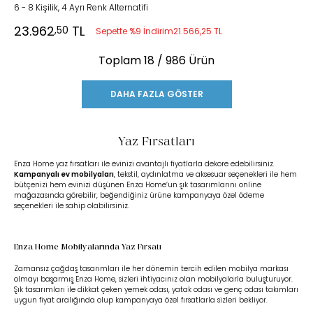
6 - 8 Kişilik, 4 Ayrı Renk Alternatifi
23.962
TL
,50
Sepette %9 İndirim
21.566,25 TL
Toplam
18
/ 986 Ürün
DAHA FAZLA GÖSTER
Yaz Fırsatları
Enza Home yaz fırsatları ile evinizi avantajlı fiyatlarla dekore edebilirsiniz.
Kampanyalı ev mobilyaları
, tekstil, aydınlatma ve aksesuar seçenekleri ile hem
bütçenizi hem evinizi düşünen Enza Home’un şık tasarımlarını online
mağazasında görebilir, beğendiğiniz ürüne kampanyaya özel ödeme
seçenekleri ile sahip olabilirsiniz.
Enza Home Mobilyalarında Yaz Fırsatı
Zamansız çağdaş tasarımları ile her dönemin tercih edilen mobilya markası
olmayı başarmış Enza Home, sizleri ihtiyacınız olan mobilyalarla buluşturuyor.
Şık tasarımları ile dikkat çeken yemek odası, yatak odası ve genç odası takımları
uygun fiyat aralığında olup kampanyaya özel fırsatlarla sizleri bekliyor.