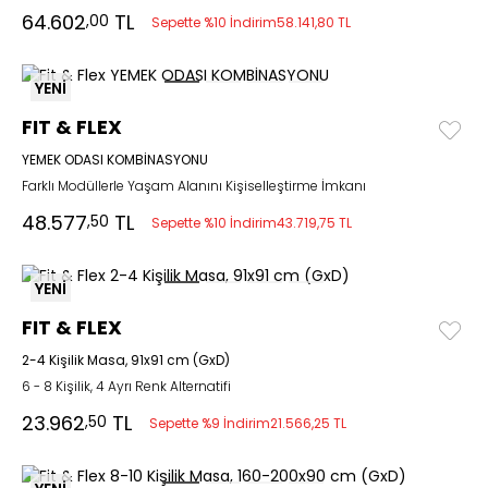
64.602
TL
,00
Sepette %10 İndirim
58.141,80 TL
YENİ
FIT & FLEX
YEMEK ODASI KOMBİNASYONU
Farklı Modüllerle Yaşam Alanını Kişiselleştirme İmkanı
48.577
TL
,50
Sepette %10 İndirim
43.719,75 TL
YENİ
FIT & FLEX
2-4 Kişilik Masa, 91x91 cm (GxD)
6 - 8 Kişilik, 4 Ayrı Renk Alternatifi
23.962
TL
,50
Sepette %9 İndirim
21.566,25 TL