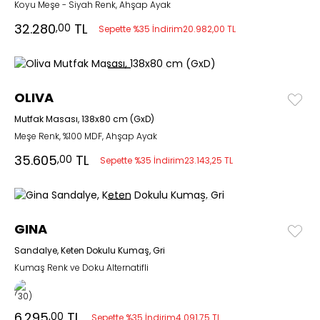
Koyu Meşe - Siyah Renk, Ahşap Ayak
32.280
TL
,00
Sepette %35 İndirim
20.982,00 TL
OLIVA
Mutfak Masası, 138x80 cm (GxD)
Meşe Renk, %100 MDF, Ahşap Ayak
35.605
TL
,00
Sepette %35 İndirim
23.143,25 TL
GINA
Sandalye, Keten Dokulu Kumaş, Gri
Kumaş Renk ve Doku Alternatifli
6.295
TL
,00
Sepette %35 İndirim
4.091,75 TL