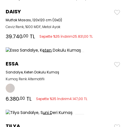
DAISY
Mutfak Masası, 120x120 cm (GxD)
Ceviz Renk, %100 MDF, Metal Ayak
39.740
TL
,00
Sepette %35 İndirim
25.831,00 TL
ESSA
Sandalye, Keten Dokulu Kumaş
Kumaş Renk Alternatifli
6.380
TL
,00
Sepette %35 İndirim
4.147,00 TL
TILYA