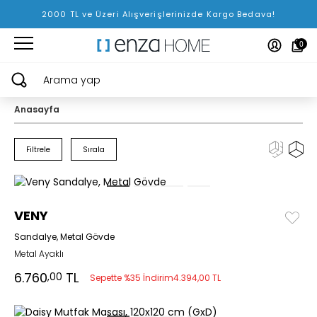
2000 TL ve Üzeri Alışverişlerinizde Kargo Bedava!
0
Arama yap
Anasayfa
Filtrele
Sırala
VENY
Sandalye, Metal Gövde
Metal Ayaklı
6.760
TL
,00
Sepette %35 İndirim
4.394,00 TL