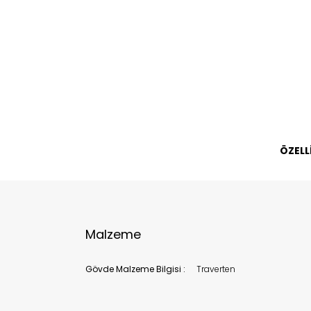
Bu ürün 
Stoc
migh
ÖZELL
Malzeme
Gövde Malzeme Bilgisi :
Traverten