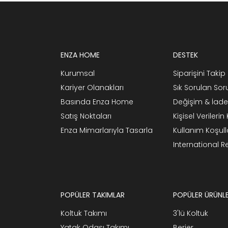
ENZA HOME
DESTEK
Kurumsal
Siparişini Takip 
Kariyer Olanakları
Sık Sorulan Sor
Basında Enza Home
Değişim & İade
Satış Noktaları
Kişisel Verileri
Enza Mimarlarıyla Tasarla
Kullanım Koşull
International 
POPÜLER TAKIMLAR
POPÜLER ÜRÜNL
Koltuk Takımı
3'lü Koltuk
Yatak Odası Takımı
Berjer