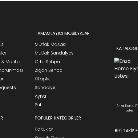
TAMAMLAYICI MOBİLYALAR
Et
Mutfak Masası
KATALOGL
ular
Mutfak Sandalyesi
 & Montaj
Orta Sehpa
n Korunması
Zigon Sehpa
arı
Kitaplık
Requests
Sandalye
Ayna
Puf
Enza Home Fi
Listesi
ER
POPÜLER KATEGORİLER
Koltuklar
BİZİ TAKİP 
Yemek Odası