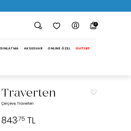
0
YDINLATMA
AKSESUAR
ONLINE ÖZEL
OUTLET
Traverten
Çerçeve, Traverten
843
TL
,75