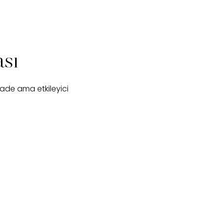
ası
sade ama etkileyici