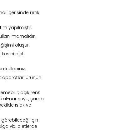
ndi içerisinde renk
etim yapılmıştır.
ullanılmamalıdır.
ğişimi oluşur.
 kesici alet
n kullanınız.
 aparatları ürünün
emebilir; açık renk
akal-nar suyu, şarap
şekilde ıslak ve
r görebileceği için
nd in Store
lga vb. aletlerde
Traverten