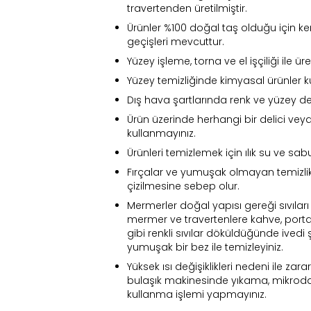
travertenden üretilmiştir.
Ürünler %100 doğal taş olduğu için ke
geçişleri mevcuttur.
Yüzey işleme, torna ve el işçiliği ile ür
Yüzey temizliğinde kimyasal ürünler k
Dış hava şartlarında renk ve yüzey de
Ürün üzerinde herhangi bir delici veya
kullanmayınız.
Ürünleri temizlemek için ılık su ve sabu
Fırçalar ve yumuşak olmayan temizlik
çizilmesine sebep olur.
Mermerler doğal yapısı gereği sıvıları 
mermer ve travertenlere kahve, port
gibi renkli sıvılar döküldüğünde ivedi 
yumuşak bir bez ile temizleyiniz.
Yüksek ısı değişiklikleri nedeni ile zara
Fi
bulaşık makinesinde yıkama, mikroda
kullanma işlemi yapmayınız.