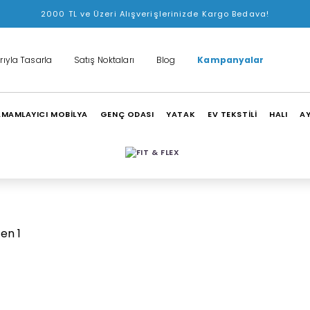
2000 TL ve Üzeri Alışverişlerinizde Kargo Bedava!
rıyla Tasarla
Satış Noktaları
Blog
Kampanyalar
MAMLAYICI MOBİLYA
GENÇ ODASI
YATAK
EV TEKSTİLİ
HALI
A