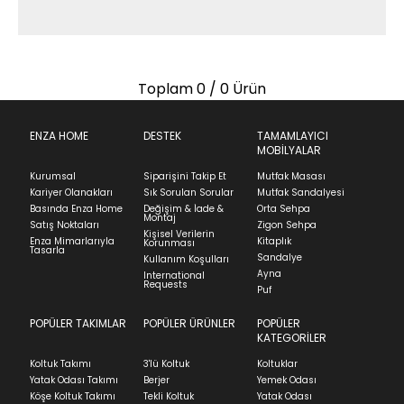
Toplam
0
/ 0 Ürün
ENZA HOME
DESTEK
TAMAMLAYICI
MOBİLYALAR
Kurumsal
Siparişini Takip Et
Mutfak Masası
Kariyer Olanakları
Sık Sorulan Sorular
Mutfak Sandalyesi
Basında Enza Home
Değişim & İade &
Orta Sehpa
Montaj
Satış Noktaları
Zigon Sehpa
Kişisel Verilerin
Enza Mimarlarıyla
Kitaplık
Korunması
Tasarla
Sandalye
Kullanım Koşulları
Ayna
International
Requests
Puf
POPÜLER TAKIMLAR
POPÜLER ÜRÜNLER
POPÜLER
KATEGORİLER
Koltuk Takımı
3'lü Koltuk
Koltuklar
Yatak Odası Takımı
Berjer
Yemek Odası
Köşe Koltuk Takımı
Tekli Koltuk
Yatak Odası