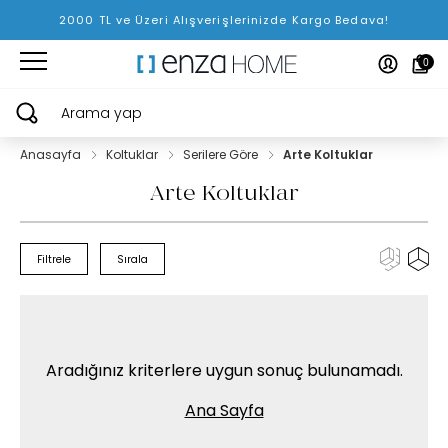
2000 TL ve Üzeri Alışverişlerinizde Kargo Bedava!
0
Arama yap
Anasayfa
Koltuklar
Serilere Göre
Arte Koltuklar
Arte Koltuklar
Filtrele
Sırala
Aradığınız kriterlere uygun sonuç bulunamadı.
Ana Sayfa