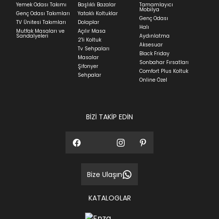
Yemek Odası Takımı
Başlıklı Bazalar
Tamamlayıcı
Mobilya
Genç Odası Takımları
Yataklı Koltuklar
Genç Odası
TV Ünitesi Takımları
Dolaplar
Halı
Mutfak Masaları ve
Açılır Masa
Sandalyeleri
Aydınlatma
2'li Koltuk
Aksesuar
Tv Sehpaları
Black Friday
Masalar
Sonbahar Fırsatları
Şifonyer
Comfort Plus Koltuk
Sehpalar
Online Özel
BİZİ TAKİP EDİN
Bize Ulaşın
KATALOGLAR