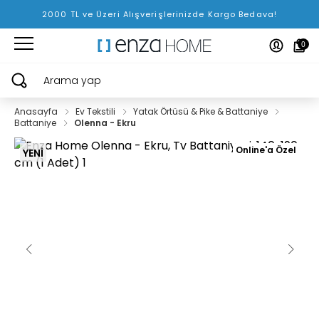
2000 TL ve Üzeri Alışverişlerinizde Kargo Bedava!
0
Arama yap
Anasayfa
Ev Tekstili
Yatak Örtüsü & Pike & Battaniye
Battaniye
Olenna - Ekru
Online'a Özel
YENİ