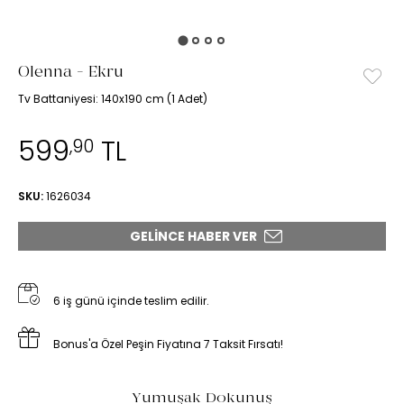
Olenna - Ekru
Tv Battaniyesi: 140x190 cm (1 Adet)
599
TL
,90
SKU:
1626034
GELINCE HABER VER
6 iş günü içinde teslim edilir.
Bonus'a Özel Peşin Fiyatına 7 Taksit Fırsatı!
Yumuşak Dokunuş