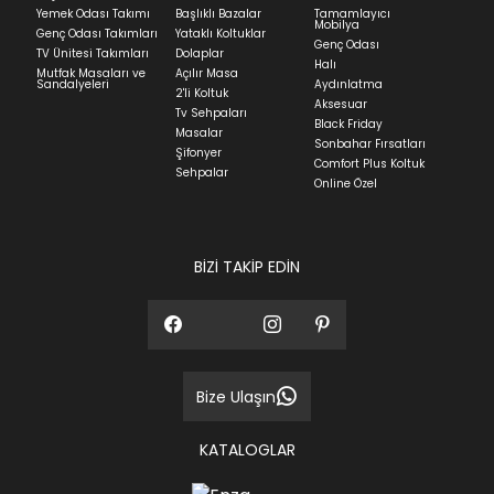
Yatak siparişlerinizin teslim süresi yaşadığınız şehre
Yemek Odası Takımı
Başlıklı Bazalar
Tamamlayıcı
ve ürünün stok durumuna göre ortalama 5-24 iş
Mobilya
Genç Odası Takımları
Yataklı Koltuklar
günüdür.
Genç Odası
TV Ünitesi Takımları
Dolaplar
Halı
Mutfak Masaları ve
Açılır Masa
Panel ve Döşeme grubu ürün siparişlerinizin teslim
Sandalyeleri
Aydınlatma
2'li Koltuk
süresi yaşadığınız şehre ve ürünün stok durumuna
Aksesuar
Tv Sehpaları
göre ortalama 30-45 iş günüdür.
Black Friday
Masalar
Sonbahar Fırsatları
Siparişlerim bölümünden sürecinizi takip edebilirsiniz.
Şifonyer
Comfort Plus Koltuk
Sehpalar
Sıkça Sorulan Sorular
Online Özel
Sorularınız için
bölümünü ziyaret
ediniz.
BİZİ TAKİP EDİN
Bize Ulaşın
KATALOGLAR