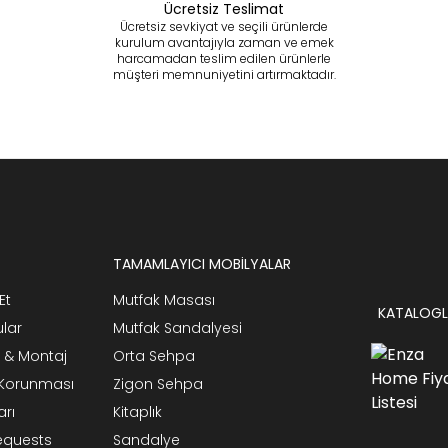
Ücretsiz Teslimat
Ücretsiz sevkiyat ve seçili ürünlerde
kurulum avantajıyla zaman ve emek
harcamadan teslim edilen ürünlerle
müşteri memnuniyetini artırmaktadır.
TAMAMLAYICI MOBİLYALAR
Et
Mutfak Masası
KATALOGL
ular
Mutfak Sandalyesi
 & Montaj
Orta Sehpa
n Korunması
Zigon Sehpa
arı
Kitaplık
Requests
Sandalye