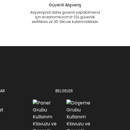
Güvenli Alışveriş
Alışverişinizi daha güvenli yapabilmeniz
için enzahome.com.tr SSL güvenlik
sertifikası ve 3D Secure kullanmaktadır.
AR
BELGELER