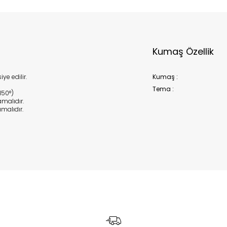
Kumaş Özellik
e edilir.
Kumaş :
Tema :
150°)
malıdır.
alıdır.