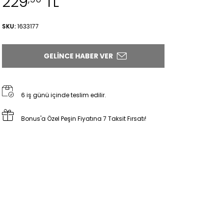
229
TL
SKU:
1633177
GELINCE HABER VER
6 iş günü içinde teslim edilir.
Bonus'a Özel Peşin Fiyatına 7 Taksit Fırsatı!