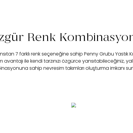
zgür Renk Kombinasyo
ansıtan 7 farklı renk seçeneğine sahip Penny Grubu Yastık Kılıf
avantajı ile kendi tarzınızı özgürce yansıtabileceğiniz, yal
nasyonuna sahip nevresim takımları oluşturma imkanı su