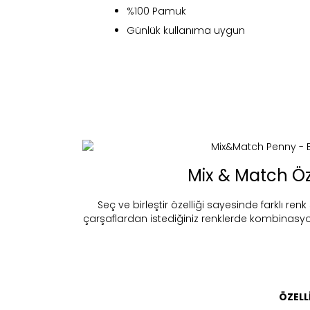
%100 Pamuk
Günlük kullanıma uygun
Mix & Match Öze
Fi
Seç ve birleştir özelliği sayesinde farklı renk
çarşaflardan istediğiniz renklerde kombinasy
Bu ürün 
Stoc
migh
ÖZELL