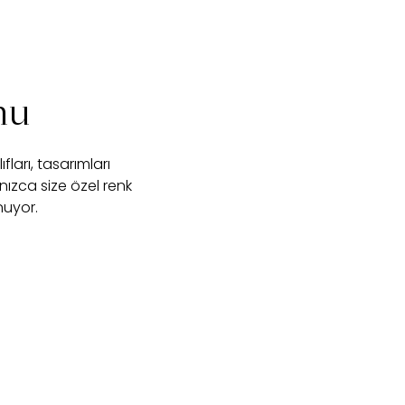
nu
ları, tasarımları
nızca size özel renk
nuyor.