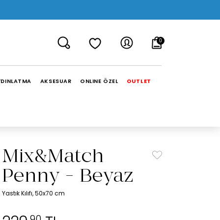
0
YDINLATMA
AKSESUAR
ONLINE ÖZEL
OUTLET
Mix&Match
Penny - Beyaz
Yastık Kılıfı, 50x70 cm
,90