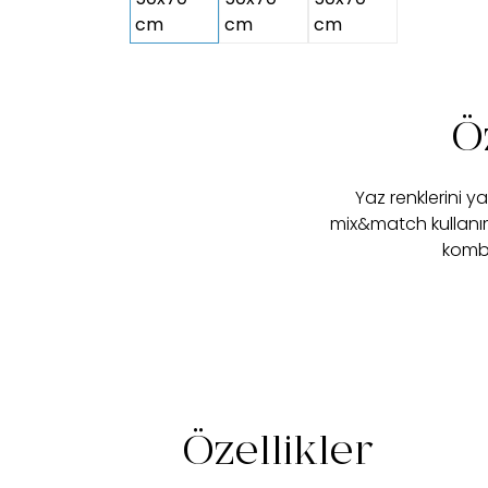
Ö
Yaz renklerini y
mix&match kullanım 
kombi
Özellikler