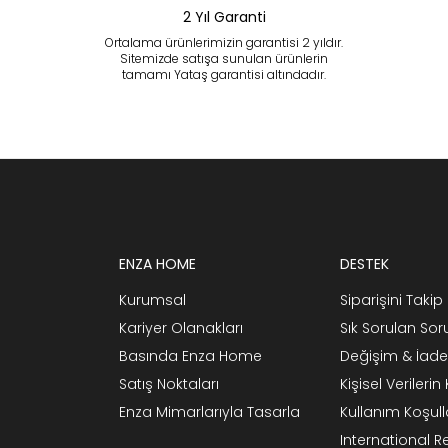
2 Yıl Garanti
Ortalama ürünlerimizin garantisi 2 yıldır.
Sitemizde satışa sunulan ürünlerin
tamamı Yataş garantisi altındadır.
ENZA HOME
DESTEK
Kurumsal
Siparişini Takip 
Kariyer Olanakları
Sık Sorulan Sor
Basında Enza Home
Değişim & İade
Satış Noktaları
Kişisel Verileri
Enza Mimarlarıyla Tasarla
Kullanım Koşull
International 