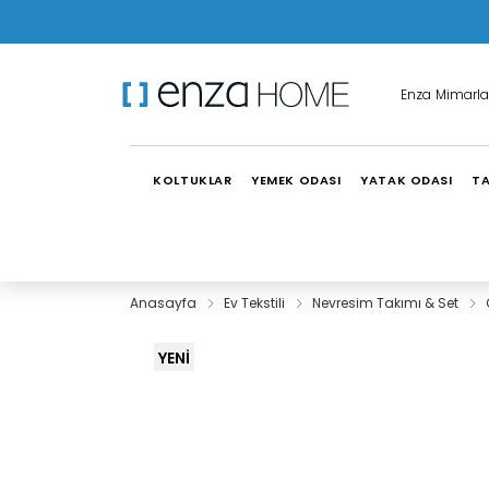
Enza Mimarla
KOLTUKLAR
YEMEK ODASI
YATAK ODASI
TA
Anasayfa
Ev Tekstili
Nevresim Takımı & Set
YENİ