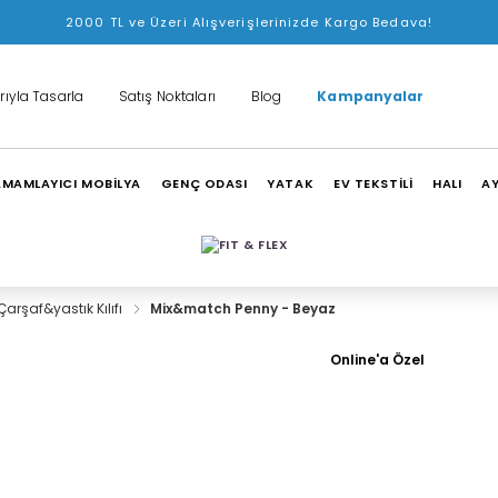
2000 TL ve Üzeri Alışverişlerinizde Kargo Bedava!
rıyla Tasarla
Satış Noktaları
Blog
Kampanyalar
MAMLAYICI MOBİLYA
GENÇ ODASI
YATAK
EV TEKSTİLİ
HALI
A
Çarşaf&yastık Kılıfı
Mix&match Penny - Beyaz
Online'a Özel