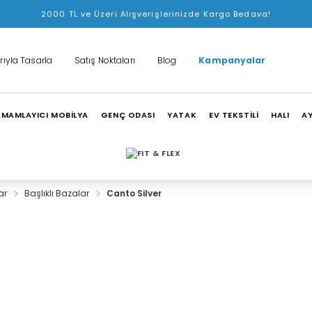
2000 TL ve Üzeri Alışverişlerinizde Kargo Bedava!
rıyla Tasarla
Satış Noktaları
Blog
Kampanyalar
MAMLAYICI MOBİLYA
GENÇ ODASI
YATAK
EV TEKSTİLİ
HALI
A
ar
Başlıklı Bazalar
Canto Silver