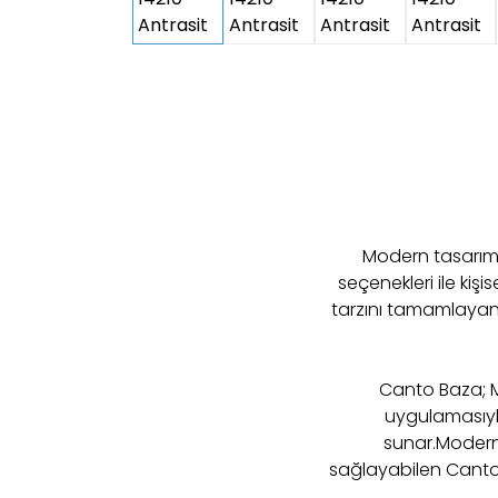
Modern tasarımıy
seçenekleri ile kiş
tarzını tamamlayan ç
Canto Baza; Mo
uygulamasıyl
sunar.Modern 
sağlayabilen Canto 