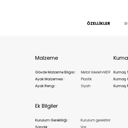
Bu ürün 
Stoc
ÖZELLİKLER
B
migh
Malzeme
Kumaş
Gövde Malzeme Bilgisi :
Metal İskelet+MDF
Kumaş T
Ayak Malzemesi :
Plastik
Kumaş Öz
Ayak Rengi :
Siyah
Kumaş R
Ek Bilgiler
Kurulum Gerekliliği :
Kurulum gerektirir.
Sandık :
Var