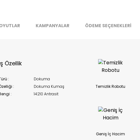
stoklarımıza geldiğinde
posta adresinizden sizleri bilgilend
k moves super-fast. This look-up is an indication of where stock
OYUTLAR
KAMPANYALAR
ÖDEME SEÇENEKLERİ
t be available but we can't guarantee it'll be there for long.
Kapat
 Özellik
ürü :
Dokuma
elliği :
Dokuma Kumaş
Temizlik Robotu
engi :
14210 Antrasit
Geniş İç Hacim