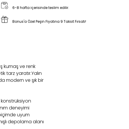
6-8 hafta içerisinde teslim edilir.
Bonus'a Özel Peşin Fiyatına 9 Taksit Fırsatı!
niş kumaş ve renk
k tarz yaratır.Yalın
nda modern ve şık bir
k konstrüksiyon
anım deneyimi
r biçimde uyum
nışlı depolama alanı