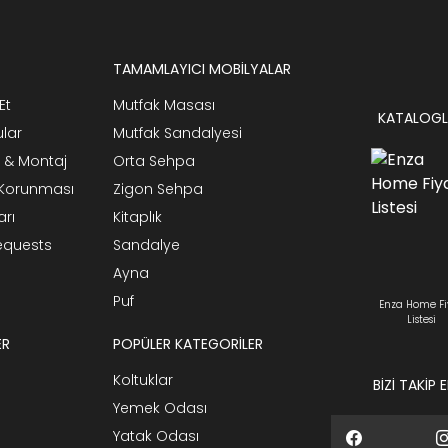
TAMAMLAYICI MOBİLYALAR
Et
Mutfak Masası
KATALOGL
ular
Mutfak Sandalyesi
 & Montaj
Orta Sehpa
n Korunması
Zigon Sehpa
arı
Kitaplık
Requests
Sandalye
Ayna
Puf
Enza Home Fi
Listesi
ER
POPÜLER KATEGORİLER
Koltuklar
BİZİ TAKİP 
Yemek Odası
Yatak Odası