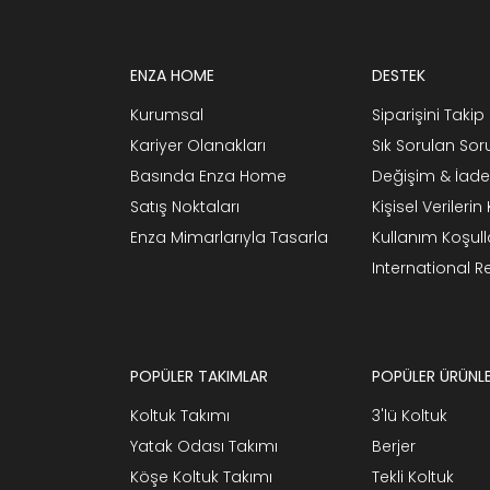
ENZA HOME
DESTEK
Kurumsal
Siparişini Takip 
Kariyer Olanakları
Sık Sorulan Sor
Basında Enza Home
Değişim & İade
Satış Noktaları
Kişisel Verileri
Enza Mimarlarıyla Tasarla
Kullanım Koşull
International 
POPÜLER TAKIMLAR
POPÜLER ÜRÜNL
Koltuk Takımı
3'lü Koltuk
Yatak Odası Takımı
Berjer
Köşe Koltuk Takımı
Tekli Koltuk