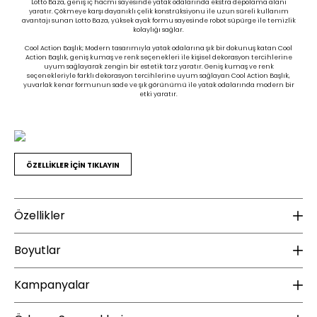
Lotto Baza, geniş iç hacmi sayesinde yatak odalarında ekstra depolama alanı
yaratır. Çökmeye karşı dayanıklı çelik konstrüksiyonu ile uzun süreli kullanım
avantajı sunan Lotto Baza, yüksek ayak formu sayesinde robot süpürge ile temizlik
kolaylığı sağlar.
Cool Action Başlık; Modern tasarımıyla yatak odalarına şık bir dokunuş katan Cool
Action Başlık, geniş kumaş ve renk seçenekleri ile kişisel dekorasyon tercihlerine
uyum sağlayarak zengin bir estetik tarz yaratır. Geniş kumaş ve renk
seçenekleriyle farklı dekorasyon tercihlerine uyum sağlayan Cool Action Başlık,
yuvarlak kenar formunun sade ve şık görünümü ile yatak odalarında modern bir
etki yaratır.
ÖZELLİKLER İÇİN TIKLAYIN
Özellikler
Malzeme
K
Boyutlar
Gövde Malzeme Bilgisi :
Metal İskelet + Yonga Levha
Ku
Find in Store
Kampanyalar
Ayak Malzemesi :
Plastik
Ku
Boyut :
Tek Kişilik 090x190 cm
Ayak Rengi :
Antrasit
Ku
Baza Genişliği (cm) :
91
ÜCRETSİZ KARGO