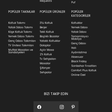
İade ve Değişim
Requests
Sorularınız için
bölümünü ziyaret ediniz.
Puf
POPÜLER TAKIMLAR
POPÜLER ÜRÜNLER
POPÜLER
Teslimat
KATEGORİLER
Ev tekstili siparişlerinizin kargoya verilme süresi
Koltuk Takımı
3'lü Koltuk
Koltuklar
ortalama 5-24 iş günüdür.
Yatak Odası Takımı
Berjer
Yemek Odası
Köşe Koltuk Takımı
Tekli Koltuk
Yatak Odası
Yatak siparişlerinizin teslim süresi yaşadığınız şehre
Yemek Odası Takımı
Başlıklı Bazalar
Tamamlayıcı
ve ürünün stok durumuna göre ortalama 5-24 iş
Mobilya
Genç Odası Takımları
Yataklı Koltuklar
günüdür.
Genç Odası
TV Ünitesi Takımları
Dolaplar
Halı
Mutfak Masaları ve
Açılır Masa
Panel ve Döşeme grubu ürün siparişlerinizin teslim
Sandalyeleri
Aydınlatma
2'li Koltuk
süresi yaşadığınız şehre ve ürünün stok durumuna
Aksesuar
Tv Sehpaları
göre ortalama 30-45 iş günüdür.
Black Friday
Masalar
Sonbahar Fırsatları
Siparişlerim bölümünden sürecinizi takip edebilirsiniz.
Şifonyer
Comfort Plus Koltuk
Sehpalar
Sıkça Sorulan Sorular
Online Özel
Sorularınız için
bölümünü ziyaret
ediniz.
BİZİ TAKİP EDİN