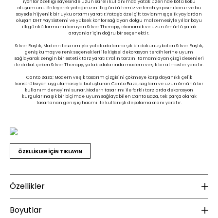
iyonlar özelliği sayesinde uzun süreli kullanımda yatak üzerinde kötü koku
oluşumunu önleyerek yatağınızın ilk günkü temiz ve ferah yapısını korur ve bu
sayede hijyenik bir uyku ortamı yaratır.Yataş’a özel çift tavlanmış çelik yaylardan
oluşan DHT Yay Sistemi ve yüksek konfor sağlayan dolgu malzemesiyle yıllar boyu
ilk günkü formunu koruyan Silver Therapy, ekonomik ve uzun ömürlü yatak
arayanlar için doğru bir seçenektir.
Silver Başlık; Modern tasarımıyla yatak odalarına şık bir dokunuş katan Silver Başlık,
geniş kumaş ve renk seçenekleri ile kişisel dekorasyon tercihlerine uyum
sağlayarak zengin bir estetik tarz yaratır.Yalın tarzını tamamlayan çizgi desenleri
ile dikkat çeken Silver Therapy, yatak odalarında modern ve şık bir atmosfer yaratır.
Canto Baza; Modern ve şık tasarım çizgisini çökmeye karşı dayanıklı çelik
konstrüksiyon uygulamasıyla buluşturan Canto Baza, sağlam ve uzun ömürlü bir
kullanım deneyimi sunar.Modern tasarımı ile farklı tarzlarda dekorasyon
kurgularına şık bir biçimde uyum sağlayabilen Canto Baza, tek parça olarak
tasarlanan geniş iç hacmi ile kullanışlı depolama alanı yaratır.
ÖZELLİKLER İÇİN TIKLAYIN
Özellikler
Malzeme
K
Find in Store
Boyutlar