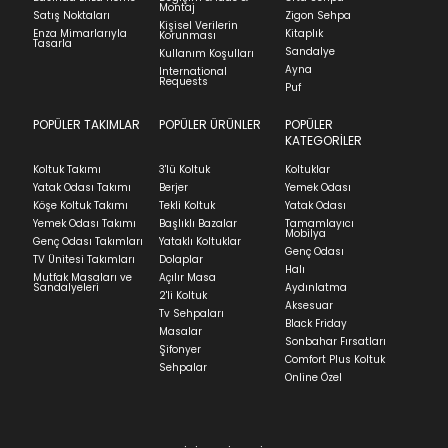
Montaj
İadenizin kabul edilmesi için, ürünün hasar
Satış Noktaları
Zigon Sehpa
Kişisel Verilerin
görmemiş, kurulumunun yapılmamış ve
Enza Mimarlarıyla
Kitaplık
Korunması
Tasarla
kullanılmamış olması gerekmektedir.
Sandalye
Kullanım Koşulları
Ayna
International
İade ve Değişim
Requests
Sorularınız için
bölümünü ziyaret ediniz.
Puf
POPÜLER TAKIMLAR
POPÜLER ÜRÜNLER
POPÜLER
Teslimat
KATEGORİLER
Ev tekstili siparişlerinizin kargoya verilme süresi
Koltuk Takımı
3'lü Koltuk
Koltuklar
ortalama 5-24 iş günüdür.
Yatak Odası Takımı
Berjer
Yemek Odası
Köşe Koltuk Takımı
Tekli Koltuk
Yatak Odası
Yatak siparişlerinizin teslim süresi yaşadığınız şehre
Yemek Odası Takımı
Başlıklı Bazalar
Tamamlayıcı
ve ürünün stok durumuna göre ortalama 5-24 iş
Mobilya
Genç Odası Takımları
Yataklı Koltuklar
günüdür.
Genç Odası
TV Ünitesi Takımları
Dolaplar
Halı
Mutfak Masaları ve
Açılır Masa
Panel ve Döşeme grubu ürün siparişlerinizin teslim
Sandalyeleri
Aydınlatma
2'li Koltuk
süresi yaşadığınız şehre ve ürünün stok durumuna
Aksesuar
Tv Sehpaları
göre ortalama 30-45 iş günüdür.
Black Friday
Masalar
Sonbahar Fırsatları
Siparişlerim bölümünden sürecinizi takip edebilirsiniz.
Şifonyer
Comfort Plus Koltuk
Sehpalar
Sıkça Sorulan Sorular
Online Özel
Sorularınız için
bölümünü ziyaret
ediniz.