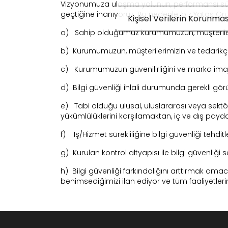
Vizyonumuza ulaşma yolunun, performansı süre
geçtiğine inanıyoruz. Bu nedenle, biz Yataş Gr
Kişisel Verilerin Korunmas
a) Sahip olduğumuz kurumumuzun, müşterilerimizin 
b) Kurumumuzun, müşterilerimizin ve tedarikçile
c) Kurumumuzun güvenilirliğini ve marka imaj
d) Bilgi güvenliği ihlali durumunda gerekli gör
e) Tabi olduğu ulusal, uluslararası veya sekt
yükümlülüklerini karşılamaktan, iç ve dış pay
f) İş/Hizmet sürekliliğine bilgi güvenliği tehditle
g) Kurulan kontrol altyapısı ile bilgi güvenliği 
h) Bilgi güvenliği farkındalığını arttırmak amacı
benimsediğimizi ilan ediyor ve tüm faaliyetler