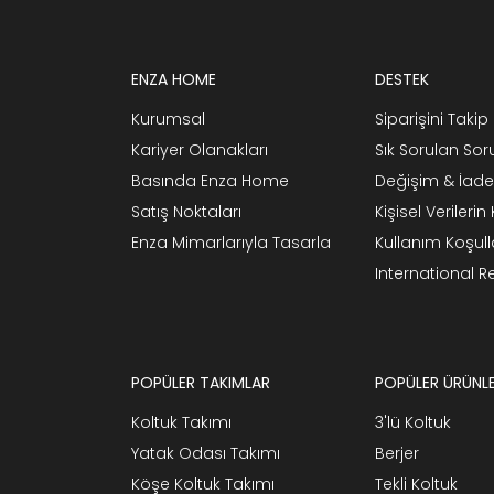
ENZA HOME
DESTEK
Kurumsal
Siparişini Takip 
Kariyer Olanakları
Sık Sorulan Sor
Basında Enza Home
Değişim & İade
Satış Noktaları
Kişisel Verileri
Enza Mimarlarıyla Tasarla
Kullanım Koşull
International 
POPÜLER TAKIMLAR
POPÜLER ÜRÜNL
Koltuk Takımı
3'lü Koltuk
Yatak Odası Takımı
Berjer
Köşe Koltuk Takımı
Tekli Koltuk