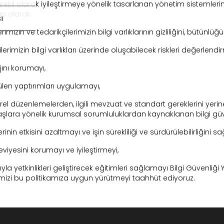
kli olarak iyileştirmeye yönelik tasarlanan yönetim sistemle
up olarak;
ı
ve tedarikçilerimizin bilgi varlıklarının gizliliğini, bütünlüğünü
rimizin bilgi varlıkları üzerinde oluşabilecek riskleri değerlend
ını korumayı,
ülen yaptırımları uygulamayı,
örel düzenlemelerden, ilgili mevzuat ve standart gereklerini y
daşlara yönelik kurumsal sorumluluklardan kaynaklanan bilgi güv
rinin etkisini azaltmayı ve işin sürekliliği ve sürdürülebilirliğini s
seviyesini korumayı ve iyileştirmeyi,
yla yetkinlikleri geliştirecek eğitimleri sağlamayı Bilgi Güvenliği
imizi bu politikamıza uygun yürütmeyi taahhüt ediyoruz.