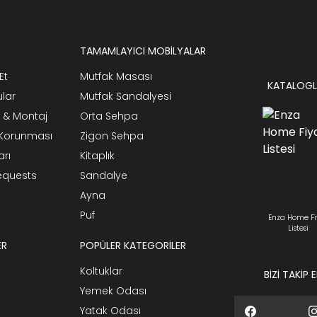
TAMAMLAYICI MOBİLYALAR
Et
Mutfak Masası
KATALOGL
ular
Mutfak Sandalyesi
 & Montaj
Orta Sehpa
n Korunması
Zigon Sehpa
arı
Kitaplık
Requests
Sandalye
Ayna
Puf
Enza Home Fi
Listesi
ER
POPÜLER KATEGORİLER
Koltuklar
BİZİ TAKİP 
Yemek Odası
Yatak Odası