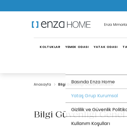
Enza Mimarla
KOLTUKLAR
YEMEK ODASI
YATAK ODASI
TA
Hakkımızda
Kariyer Olanakları
Basında Enza Home
Anasayfa
Bilgi Güvenliği Genel Politikası
Yataş Grup Kurumsal
Gizlilik ve Güvenlik Politik
Bilgi Güvenliği Genel 
Kullanım Koşulları