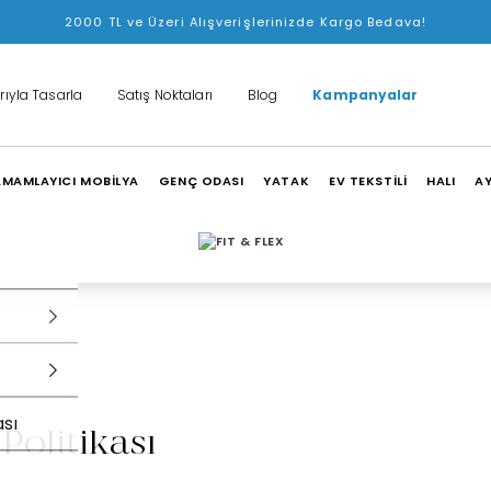
2000 TL ve Üzeri Alışverişlerinizde Kargo Bedava!
rıyla Tasarla
Satış Noktaları
Blog
Kampanyalar
MAMLAYICI MOBİLYA
GENÇ ODASI
YATAK
EV TEKSTİLİ
HALI
A
ası
Politikası