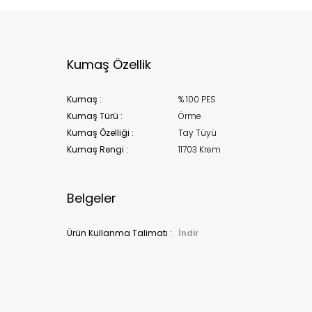
stoklarımıza geldiğinde
posta adresinizden sizleri bilgilend
k moves super-fast. This look-up is an indication of where stock
t be available but we can't guarantee it'll be there for long.
Kapat
Kumaş Özellik
Kumaş :
% 100 PES
Kumaş Türü :
Örme
Kumaş Özelliği :
Tay Tüyü
Kumaş Rengi :
11703 Krem
Belgeler
Ürün Kullanma Talimatı :
İndir