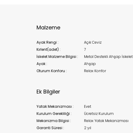
Bu ürün 
Stoc
migh
Malzeme
Ayak Rengi :
Açık Ceviz
Kırlent(adet) :
7
İskelet Malzeme Bilgisi :
Metal Destekli Ahşap İskelet
Ayak :
Ahşap
Oturum Konforu :
Relax Konfor
Ek Bilgiler
Yatak Mekanizması :
Evet
Kurulum Gerekliliği :
Ücretsiz Kurulum
Mekanizma Bilgisi :
Relax Yatak Mekanizması
Garanti Süresi :
2 yıl