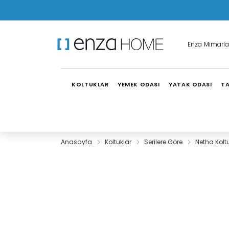
Enza Mimarla
KOLTUKLAR
YEMEK ODASI
YATAK ODASI
TA
Anasayfa
Koltuklar
Serilere Göre
Netha Kolt