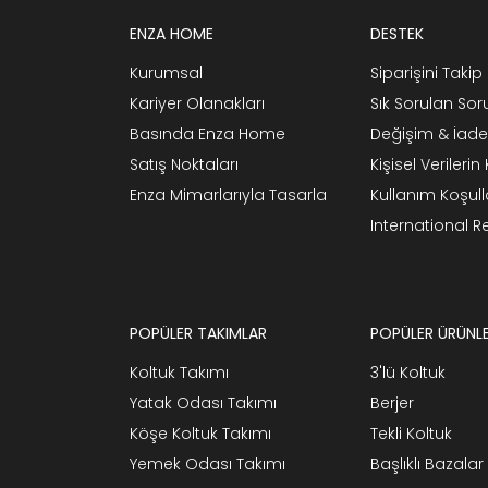
ENZA HOME
DESTEK
Kurumsal
Siparişini Takip 
Kariyer Olanakları
Sık Sorulan Sor
Basında Enza Home
Değişim & İade
Satış Noktaları
Kişisel Verileri
Enza Mimarlarıyla Tasarla
Kullanım Koşull
International 
POPÜLER TAKIMLAR
POPÜLER ÜRÜNL
Koltuk Takımı
3'lü Koltuk
Yatak Odası Takımı
Berjer
Köşe Koltuk Takımı
Tekli Koltuk
Yemek Odası Takımı
Başlıklı Bazalar