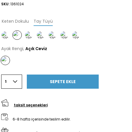
SKU:
1361024
Keten Dokulu
Tay Tüyü
Ayak Rengi,
Açık Ceviz
SEPETE EKLE
1
taksit seçenekleri
6-8 hafta içerisinde teslim edilir.