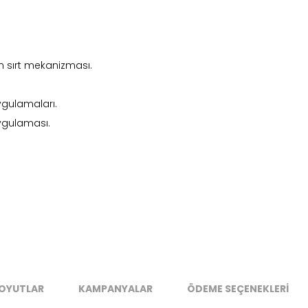
n sırt mekanizması.
ygulamaları.
ygulaması.
nd in Store
Netha
Stok Uyarı
OYUTLAR
KAMPANYALAR
ÖDEME SEÇENEKLERİ
Select an option.
SUBMIT