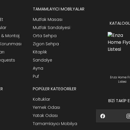
TAMAMLAYICI MOBİLYALAR
Et
Mutfak Masası
KATALOGL
ular
Mutfak Sandalyesi
 & Montaj
Orta Sehpa
n Korunması
Zigon Sehpa
arı
Kitaplık
Requests
Sandalye
Ayna
Puf
Enza Home Fi
Listesi
ER
POPÜLER KATEGORİLER
Koltuklar
BİZİ TAKİP 
Yemek Odası
Yatak Odası
Tamamlayıcı Mobilya