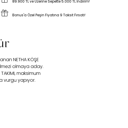
89.900 TL ve Üzerine Sepette 5.000 TL İndirim!
Bonus'a Özel Peşin Fiyatına 9 Taksit Fırsatı!
ür
arlanan NETHA KÖŞE
ilmezi olmaya aday.
ŞE TAKIMI, maksimum
na vurgu yapıyor.