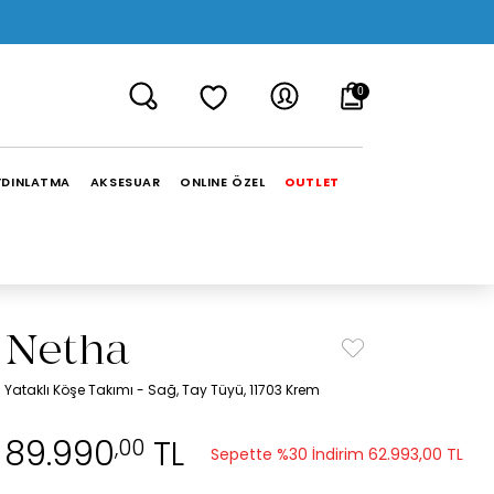
0
YDINLATMA
AKSESUAR
ONLINE ÖZEL
OUTLET
Netha
Yataklı Köşe Takımı - Sağ, Tay Tüyü, 11703 Krem
89.990
TL
,00
Sepette %30 İndirim
62.993,00 TL