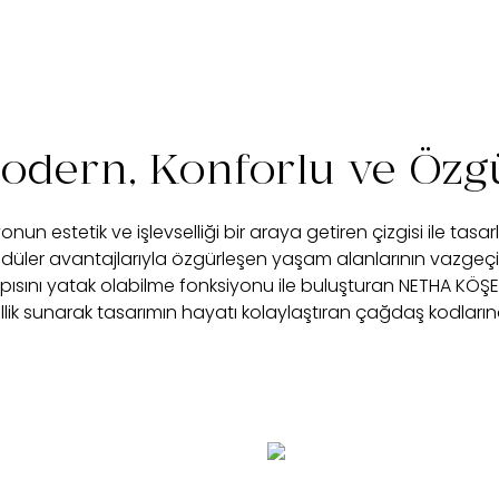
odern, Konforlu ve Özg
un estetik ve işlevselliği bir araya getiren çizgisi ile tas
odüler avantajlarıyla özgürleşen yaşam alanlarının vazgeç
pısını yatak olabilme fonksiyonu ile buluşturan NETHA KÖ
llik sunarak tasarımın hayatı kolaylaştıran çağdaş kodları