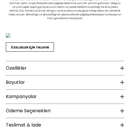
KOLTUK, yalın ve şık detaylarıyla çağdaş tasarıma yeni bir yorum getiriyor. Dolgun
ve yumuşak yapılı geniş oturum alanı ve yatak olabilme özelliği ile öne çıkan
NETHA 3'LÜ YATAKLI KOLTUK, dingin renk kullanımıyla göze hitap eden bir rahatlık
hissi veriyor. Rahatlığı ve işlevselliği ön plana alarak çağdaş dekorasyon anlayışının
tüm gereklerini karşılıyor.
ÖZELLİKLER İÇİN TIKLAYIN
Özellikler
Malzeme
K
Boyutlar
Ayak Malzemesi :
Ahşap
Ku
Kampanyalar
Ayak Rengi :
Açık Ceviz
Ku
Yükseklik (mm) :
760
Find in Store
Kırlent(adet) :
5
Ku
Genişlik (mm) :
2400
YENİ ÜYE KAMPANYASI
Ü
Ödeme Seçenekleri
İskelet Malzeme Bilgisi :
Metal Destekli Ahşap İskelet
Ku
Derinlik (mm) :
960
Ayak :
Ahşap
Netha
Teslimat & İade
Enza Home, 1 Ocak 2025 tarihi sonrası Yeni Üyelere Özel 100 TL İndirim
Enz
Oturum Konforu :
Relax Konfor
Kol Ölçüleri GxY(mm) :
250x590
Kampanyası E-Effect Halı Koleksiyonu, 80x50 ve 80x150 ebatlı halı ürünleri hariç
beda