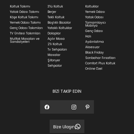
Ev tekstili siparişlerinizin kargoya verilme süresi
Koltuk Takımı
3'lü Koltuk
Koltuklar
ortalama 5-24 iş günüdür.
Yatak Odası Takımı
Berjer
Yemek Odası
Köşe Koltuk Takımı
Tekli Koltuk
Yatak Odası
Yatak siparişlerinizin teslim süresi yaşadığınız şehre
Yemek Odası Takımı
Başlıklı Bazalar
Tamamlayıcı
ve ürünün stok durumuna göre ortalama 5-24 iş
Mobilya
Genç Odası Takımları
Yataklı Koltuklar
günüdür.
Genç Odası
TV Ünitesi Takımları
Dolaplar
Halı
Mutfak Masaları ve
Açılır Masa
Panel ve Döşeme grubu ürün siparişlerinizin teslim
Sandalyeleri
Aydınlatma
2'li Koltuk
süresi yaşadığınız şehre ve ürünün stok durumuna
Aksesuar
Tv Sehpaları
göre ortalama 30-45 iş günüdür.
Black Friday
Masalar
Sonbahar Fırsatları
Siparişlerim bölümünden sürecinizi takip edebilirsiniz.
Şifonyer
Comfort Plus Koltuk
Sehpalar
Sıkça Sorulan Sorular
Online Özel
Sorularınız için
bölümünü ziyaret
ediniz.
BİZİ TAKİP EDİN
Bize Ulaşın