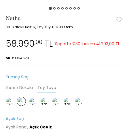
Netha
3'lü Yataklı Koltuk, Tay Tüyü, 11703 Krem
58.990
TL
,00
Sepette %30 İndirim
41.293,00 TL
SKU:
1354628
Kumaş Seç
Keten Dokulu
Tay Tüyü
Ayak Seç
Ayak Rengi,
Açık Ceviz