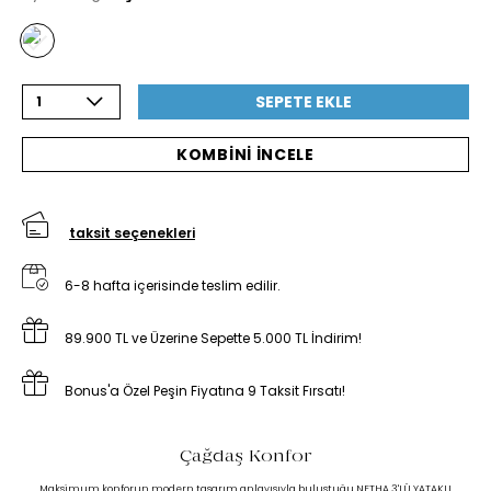
SEPETE EKLE
1
KOMBİNİ İNCELE
taksit seçenekleri
6-8 hafta içerisinde teslim edilir.
89.900 TL ve Üzerine Sepette 5.000 TL İndirim!
Bonus'a Özel Peşin Fiyatına 9 Taksit Fırsatı!
Çağdaş Konfor
Maksimum konforun modern tasarım anlayışıyla buluştuğu NETHA 3'LÜ YATAKLI