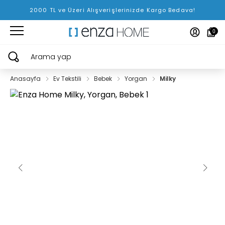
2000 TL ve Üzeri Alışverişlerinizde Kargo Bedava!
0
Arama yap
Anasayfa
Ev Tekstili
Bebek
Yorgan
Milky