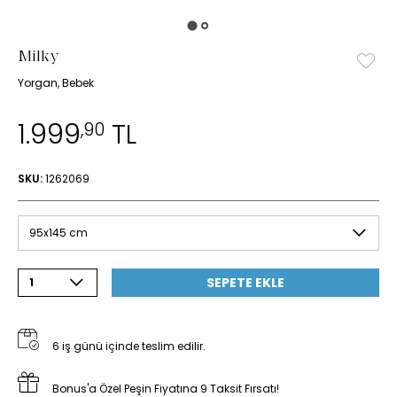
Milky
Yorgan, Bebek
1.999
TL
,90
SKU:
1262069
95x145 cm
SEPETE EKLE
1
6 iş günü içinde teslim edilir.
Bonus'a Özel Peşin Fiyatına 9 Taksit Fırsatı!