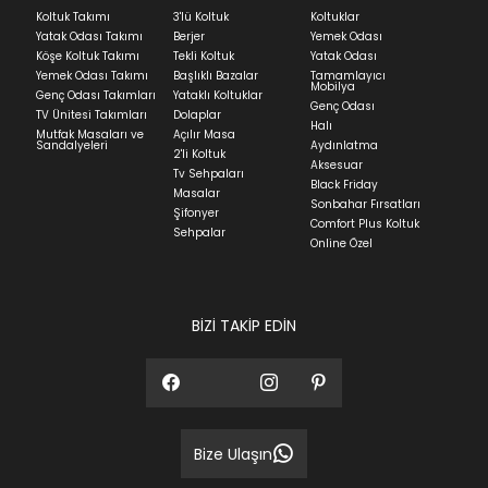
Ev tekstili siparişlerinizin kargoya verilme süresi
Koltuk Takımı
3'lü Koltuk
Koltuklar
ortalama 5-24 iş günüdür.
Yatak Odası Takımı
Berjer
Yemek Odası
Köşe Koltuk Takımı
Tekli Koltuk
Yatak Odası
Yatak siparişlerinizin teslim süresi yaşadığınız şehre
Yemek Odası Takımı
Başlıklı Bazalar
Tamamlayıcı
ve ürünün stok durumuna göre ortalama 5-24 iş
Mobilya
Genç Odası Takımları
Yataklı Koltuklar
günüdür.
Genç Odası
TV Ünitesi Takımları
Dolaplar
Halı
Mutfak Masaları ve
Açılır Masa
Panel ve Döşeme grubu ürün siparişlerinizin teslim
Sandalyeleri
Aydınlatma
2'li Koltuk
süresi yaşadığınız şehre ve ürünün stok durumuna
Aksesuar
Tv Sehpaları
göre ortalama 30-45 iş günüdür.
Black Friday
Masalar
Sonbahar Fırsatları
Siparişlerim bölümünden sürecinizi takip edebilirsiniz.
Şifonyer
Comfort Plus Koltuk
Sehpalar
Sıkça Sorulan Sorular
Online Özel
Sorularınız için
bölümünü ziyaret
ediniz.
BİZİ TAKİP EDİN
Bize Ulaşın