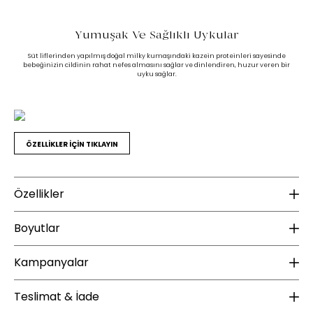
Yumuşak Ve Sağlıklı Uykular
Süt liflerinden yapılmış doğal milky kumaşındaki kazein proteinleri sayesinde
bebeğinizin cildinin rahat nefes almasını sağlar ve dinlendiren, huzur veren bir
uyku sağlar.
ÖZELLİKLER İÇİN TIKLAYIN
Özellikler
Ek Bilgiler
K
Boyutlar
Mevsim Özelliği :
Ilık - 4 Mevsim
Do
Kampanyalar
Yıkama Talimatı :
Ağartma yapılmamalıdır.
Do
Yükseklik (mm) :
15
Kurutma yapılmamalıdır.
Ku
Ütülenmemelidir.
Derinlik (mm) :
50
ÜCRETSİZ KARGO
Teslimat & İade
Kuru temizleme uygulanabilir.
(Trikloretilen hariç)
Ambalaj Ölçüleri GxDxY(mm) :
45x11x53