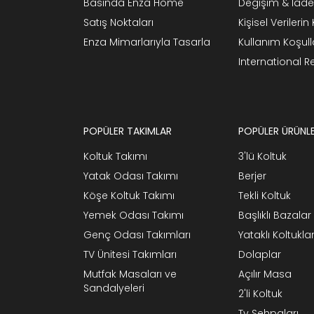
Basında Enza Home
Değişim & İade
Satış Noktaları
Kişisel Verileri
Enza Mimarlarıyla Tasarla
Kullanım Koşull
International 
POPÜLER TAKIMLAR
POPÜLER ÜRÜNL
Koltuk Takımı
3'lü Koltuk
Yatak Odası Takımı
Berjer
Köşe Koltuk Takımı
Tekli Koltuk
Yemek Odası Takımı
Başlıklı Bazalar
Genç Odası Takımları
Yataklı Koltukla
TV Ünitesi Takımları
Dolaplar
Mutfak Masaları ve
Açılır Masa
Sandalyeleri
2'li Koltuk
Tv Sehpaları