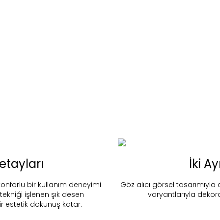
nd in Store
Elsa - Antrasit
etayları
İki A
Stok Uyarı
Select an option.
SUBMIT
nforlu bir kullanım deneyimi
Göz alıcı görsel tasarımıyla d
tekniği işlenen şık desen
varyantlarıyla dekor
stoklarımıza geldiğinde
posta adresinizden sizleri bilgilend
r estetik dokunuş katar.
k moves super-fast. This look-up is an indication of where stock