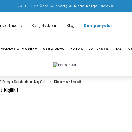
2000 TL ve Üzeri Alışverişlerinizde Kargo Bedava!
rıyla Tasarla
Satış Noktaları
Blog
Kampanyalar
MAMLAYICI MOBİLYA
GENÇ ODASI
YATAK
EV TEKSTİLİ
HALI
A
8 Parça Sonbahar-Kış Seti
Elsa - Antrasit