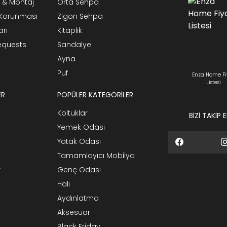
 & Montaj
Orta Sehpa
n Korunması
Zigon Sehpa
arı
Kitaplık
Requests
Sandalye
Ayna
Puf
Enza Home Fi
Listesi
ER
POPÜLER KATEGORİLER
Koltuklar
BİZİ TAKİP 
Yemek Odası
Yatak Odası
Tamamlayıcı Mobilya
r
Genç Odası
Halı
Aydınlatma
Aksesuar
Black Friday