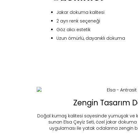
Jakar dokuma kalitesi
2 ayrı renk seçeneği
Göz alıcı estetik
Uzun ömürlü, dayanıklı dokuma
Fi
Zengin Tasarım D
Doğal kumaş kalitesi sayesinde yumuşak ve ko
sunan Elsa Çeyiz Seti, özel jakar dokuma 
Bu ürün 
uygulaması ile yatak odalarına zengin bi
Stoc