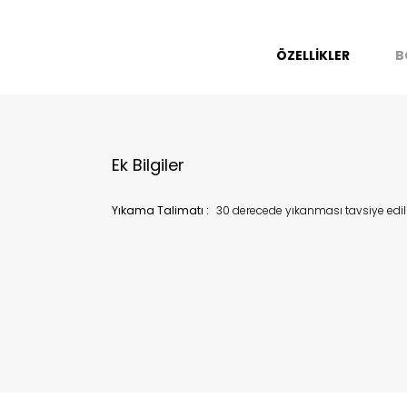
migh
ÖZELLİKLER
B
Ek Bilgiler
Yıkama Talimatı :
30 derecede yıkanması tavsiye edi