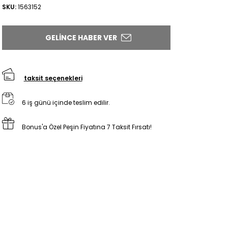
SKU:
1563152
GELINCE HABER VER
taksit seçenekleri
6 iş günü içinde teslim edilir.
Bonus'a Özel Peşin Fiyatına 7 Taksit Fırsatı!