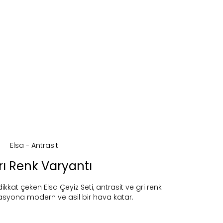
yrı Renk Varyantı
ikkat çeken Elsa Çeyiz Seti, antrasit ve gri renk
asyona modern ve asil bir hava katar.
ireceğiz.