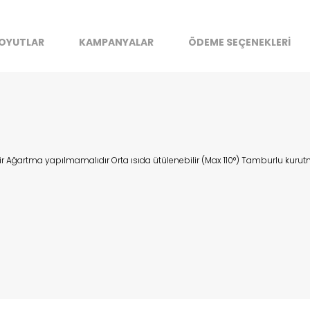
t be available but we can't guarantee it'll be there for long.
Kapat
OYUTLAR
KAMPANYALAR
ÖDEME SEÇENEKLERİ
lir Ağartma yapılmamalıdır Orta ısıda ütülenebilir (Max 110°) Tamburlu k