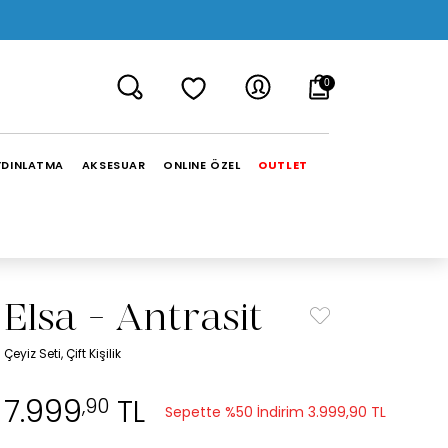
0
YDINLATMA
AKSESUAR
ONLINE ÖZEL
OUTLET
Elsa - Antrasit
Çeyiz Seti, Çift Kişilik
7.999
TL
,90
Sepette %50 İndirim
3.999,90 TL