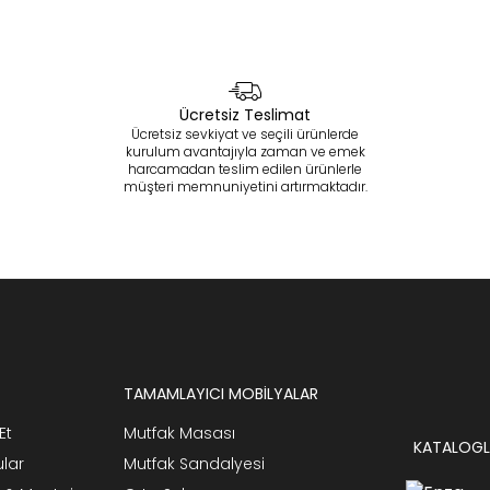
Ücretsiz Teslimat
Ücretsiz sevkiyat ve seçili ürünlerde
kurulum avantajıyla zaman ve emek
harcamadan teslim edilen ürünlerle
müşteri memnuniyetini artırmaktadır.
TAMAMLAYICI MOBİLYALAR
Et
Mutfak Masası
KATALOGL
ular
Mutfak Sandalyesi