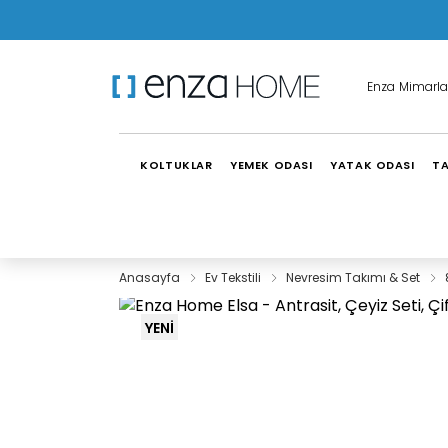
Enza Mimarla
KOLTUKLAR
YEMEK ODASI
YATAK ODASI
TA
Anasayfa
Ev Tekstili
Nevresim Takımı & Set
YENİ