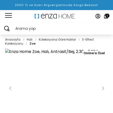
2000 TL ve Üzeri Alışverişlerinizde Kargo Bedava!
0
Arama yap
Anasayfa
Halı
Koleksiyona Göre Halılar
E-Effect
Koleksiyonu
Zoe
Online'a Özel