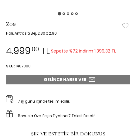
Zoe
Halı, Antrasit/Bej, 2.30 x 2.90
4.999
TL
,00
Sepette %72 İndirim
1.399,32 TL
SKU:
1487300
GELINCE HABER VER
7 iş günü içinde teslim edilir.
Bonus'a Özel Peşin Fiyatına 7 Taksit Fırsatı!
ŞIK VE ESTETİK BİR DOKUNUŞ