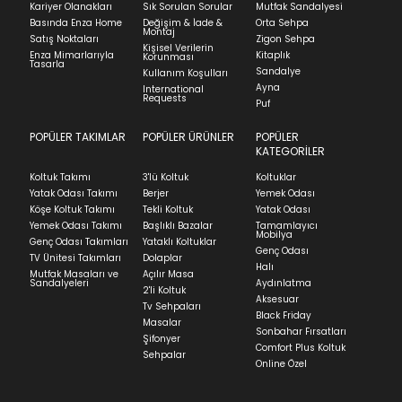
Kariyer Olanakları
Sık Sorulan Sorular
Mutfak Sandalyesi
Kapat
faturasıyla birlikte göndermelisiniz.
Basında Enza Home
Değişim & İade &
Orta Sehpa
Montaj
Stock moves super-fast. This look-up is an
İadenizin kabul edilmesi için, ürünün hasar
Satış Noktaları
Zigon Sehpa
Kişisel Verilerin
indication of where stock might be available but
görmemiş, kurulumunun yapılmamış ve
Enza Mimarlarıyla
Kitaplık
Korunması
Tasarla
we can't guarantee it'll be there for long.
kullanılmamış olması gerekmektedir.
Sandalye
Kullanım Koşulları
Ayna
International
İade ve Değişim
Requests
Sorularınız için
bölümünü ziyaret ediniz.
Puf
POPÜLER TAKIMLAR
POPÜLER ÜRÜNLER
POPÜLER
Teslimat
KATEGORİLER
Ev tekstili siparişlerinizin kargoya verilme süresi
Koltuk Takımı
3'lü Koltuk
Koltuklar
ortalama 5-24 iş günüdür.
Yatak Odası Takımı
Berjer
Yemek Odası
Köşe Koltuk Takımı
Tekli Koltuk
Yatak Odası
Yatak siparişlerinizin teslim süresi yaşadığınız şehre
Yemek Odası Takımı
Başlıklı Bazalar
Tamamlayıcı
ve ürünün stok durumuna göre ortalama 5-24 iş
Mobilya
Genç Odası Takımları
Yataklı Koltuklar
günüdür.
Genç Odası
TV Ünitesi Takımları
Dolaplar
Halı
Mutfak Masaları ve
Açılır Masa
Panel ve Döşeme grubu ürün siparişlerinizin teslim
Sandalyeleri
Aydınlatma
2'li Koltuk
süresi yaşadığınız şehre ve ürünün stok durumuna
Aksesuar
Tv Sehpaları
göre ortalama 30-45 iş günüdür.
Black Friday
Masalar
Sonbahar Fırsatları
Siparişlerim bölümünden sürecinizi takip edebilirsiniz.
Şifonyer
Comfort Plus Koltuk
Sehpalar
Sıkça Sorulan Sorular
Online Özel
Sorularınız için
bölümünü ziyaret
ediniz.