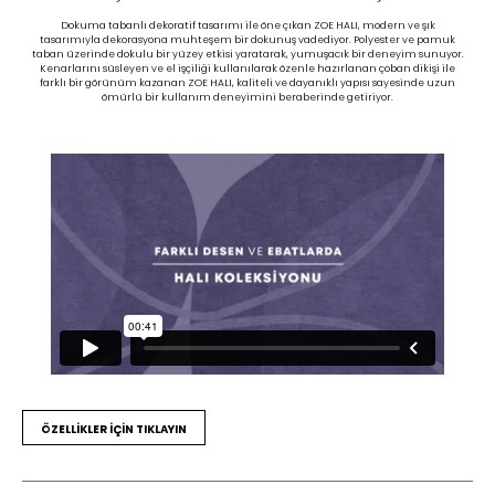
Dokuma tabanlı dekoratif tasarımı ile öne çıkan ZOE HALI, modern ve şık
tasarımıyla dekorasyona muhteşem bir dokunuş vadediyor. Polyester ve pamuk
taban üzerinde dokulu bir yüzey etkisi yaratarak, yumuşacık bir deneyim sunuyor.
Kenarlarını süsleyen ve el işçiliği kullanılarak özenle hazırlanan çoban dikişi ile
farklı bir görünüm kazanan ZOE HALI, kaliteli ve dayanıklı yapısı sayesinde uzun
ömürlü bir kullanım deneyimini beraberinde getiriyor.
ÖZELLİKLER İÇİN TIKLAYIN