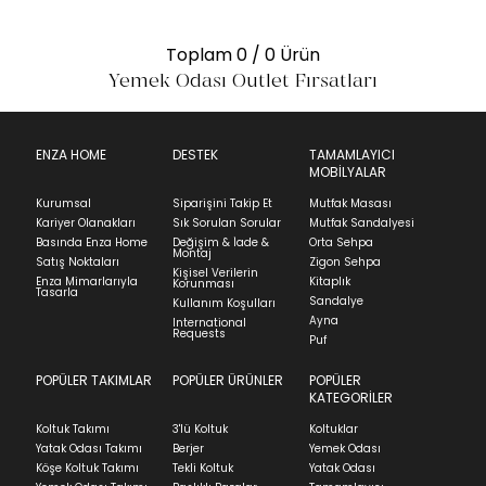
Toplam
0
/ 0 Ürün
Yemek Odası Outlet Fırsatları
ENZA HOME
DESTEK
TAMAMLAYICI
MOBİLYALAR
Kurumsal
Siparişini Takip Et
Mutfak Masası
Kariyer Olanakları
Sık Sorulan Sorular
Mutfak Sandalyesi
Basında Enza Home
Değişim & İade &
Orta Sehpa
Montaj
Satış Noktaları
Zigon Sehpa
Kişisel Verilerin
Enza Mimarlarıyla
Kitaplık
Korunması
Tasarla
Sandalye
Kullanım Koşulları
Ayna
International
Requests
Puf
POPÜLER TAKIMLAR
POPÜLER ÜRÜNLER
POPÜLER
KATEGORİLER
Koltuk Takımı
3'lü Koltuk
Koltuklar
Yatak Odası Takımı
Berjer
Yemek Odası
Köşe Koltuk Takımı
Tekli Koltuk
Yatak Odası