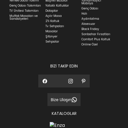
Yemek Odası Takımı
Başlıklı Bazalar
Tamamlayıcı
Mobilya
Genç Odası Takımları
Yataklı Koltuklar
Genç Odası
TV Ünitesi Takımları
Dolaplar
Halı
Mutfak Masaları ve
Açılır Masa
Sandalyeleri
Aydınlatma
2'li Koltuk
Aksesuar
Tv Sehpaları
Black Friday
Masalar
Sonbahar Fırsatları
Şifonyer
Comfort Plus Koltuk
Sehpalar
Online Özel
BİZİ TAKİP EDİN
Bize Ulaşın
KATALOGLAR