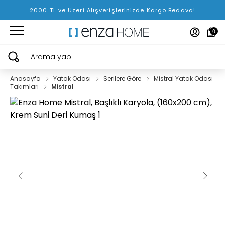
2000 TL ve Üzeri Alışverişlerinizde Kargo Bedava!
0
Arama yap
Anasayfa
Yatak Odası
Serilere Göre
Mistral Yatak Odası
Takımları
Mistral