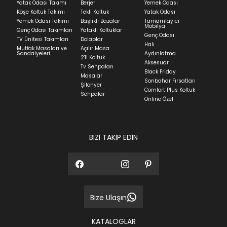
ortalama 5-24 iş günüdür.
Yatak Odası Takımı
Berjer
Yemek Odası
Köşe Koltuk Takımı
Tekli Koltuk
Yatak Odası
Yatak siparişlerinizin teslim süresi yaşadığınız şehre
Yemek Odası Takımı
Başlıklı Bazalar
Tamamlayıcı
ve ürünün stok durumuna göre ortalama 5-24 iş
Mobilya
Genç Odası Takımları
Yataklı Koltuklar
günüdür.
Genç Odası
TV Ünitesi Takımları
Dolaplar
Halı
Mutfak Masaları ve
Açılır Masa
Panel ve Döşeme grubu ürün siparişlerinizin teslim
Sandalyeleri
Aydınlatma
2'li Koltuk
süresi yaşadığınız şehre ve ürünün stok durumuna
Aksesuar
Tv Sehpaları
göre ortalama 30-45 iş günüdür.
Black Friday
Masalar
Sonbahar Fırsatları
Siparişlerim bölümünden sürecinizi takip edebilirsiniz.
Şifonyer
Comfort Plus Koltuk
Sehpalar
Sıkça Sorulan Sorular
Online Özel
Sorularınız için
bölümünü ziyaret
ediniz.
BİZİ TAKİP EDİN
Bize Ulaşın
KATALOGLAR