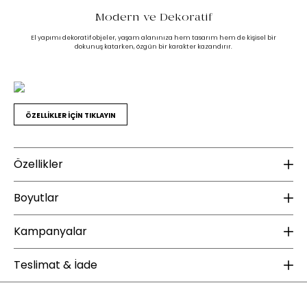
Modern ve Dekoratif
El yapımı dekoratif objeler, yaşam alanınıza hem tasarım hem de kişisel bir
dokunuş katarken, özgün bir karakter kazandırır.
ÖZELLİKLER İÇİN TIKLAYIN
Özellikler
Malzeme
B
Boyutlar
Gövde Malzeme Bilgisi :
Metal
Ür
Kampanyalar
Yükseklik (mm) :
450
Genişlik (mm) :
330
YENİ ÜYE KAMPANYASI
Ü
Ek Bilgiler
Teslimat & İade
Derinlik (mm) :
120
Kurulum Gerekliliği :
Kurulum gerektirmez.
Enza Home, 1 Ocak 2025 tarihi sonrası Yeni Üyelere Özel 100 TL İndirim
Enz
Ağırlık (kg) :
0,94