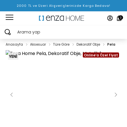
2000 TL ve Üzeri Alışverişlerinizde Kargo Bedava!
0
Arama yap
Anasayfa
Aksesuar
Türe Göre
Dekoratif Obje
Pela
Online’a Özel Fiyat
YENİ