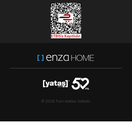
© 2026 Tüm Hakları Saklıdır.
,40
Pela
1.958
TL