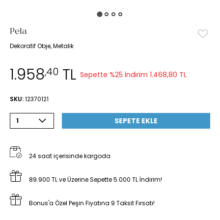
Pela
Dekoratif Obje, Metalik
1.958
TL
,40
Sepette %25 İndirim
1.468,80 TL
SKU:
12370121
SEPETE EKLE
1
24 saat içerisinde kargoda
89.900 TL ve Üzerine Sepette 5.000 TL İndirim!
Bonus'a Özel Peşin Fiyatına 9 Taksit Fırsatı!