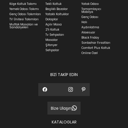
Köşe Koltuk Takımı
Tekli Koltuk
Yatak Odası
Yatak siparişlerinizin teslim süresi yaşadığınız şehre
Yemek Odası Takımı
Başlıklı Bazalar
Tamamlayıcı
ve ürünün stok durumuna göre ortalama 5-24 iş
Mobilya
Genç Odası Takımları
Yataklı Koltuklar
günüdür.
Genç Odası
TV Ünitesi Takımları
Dolaplar
Halı
Mutfak Masaları ve
Açılır Masa
Panel ve Döşeme grubu ürün siparişlerinizin teslim
Sandalyeleri
Aydınlatma
2'li Koltuk
süresi yaşadığınız şehre ve ürünün stok durumuna
Aksesuar
Tv Sehpaları
göre ortalama 30-45 iş günüdür.
Black Friday
Masalar
Sonbahar Fırsatları
Siparişlerim bölümünden sürecinizi takip edebilirsiniz.
Şifonyer
Comfort Plus Koltuk
Sehpalar
Sıkça Sorulan Sorular
Online Özel
Sorularınız için
bölümünü ziyaret
ediniz.
BİZİ TAKİP EDİN
Bize Ulaşın
KATALOGLAR