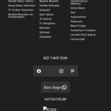
Yemek Odası Takımı
Başlıklı Bazalar
Tamamlayıcı
ve ürünün stok durumuna göre ortalama 5-24 iş
Mobilya
Genç Odası Takımları
Yataklı Koltuklar
günüdür.
Genç Odası
TV Ünitesi Takımları
Dolaplar
Halı
Mutfak Masaları ve
Açılır Masa
Panel ve Döşeme grubu ürün siparişlerinizin teslim
Sandalyeleri
Aydınlatma
2'li Koltuk
süresi yaşadığınız şehre ve ürünün stok durumuna
Aksesuar
Tv Sehpaları
göre ortalama 30-45 iş günüdür.
Black Friday
Masalar
Sonbahar Fırsatları
Siparişlerim bölümünden sürecinizi takip edebilirsiniz.
Şifonyer
Comfort Plus Koltuk
Sehpalar
Sıkça Sorulan Sorular
Online Özel
Sorularınız için
bölümünü ziyaret
ediniz.
BİZİ TAKİP EDİN
Bize Ulaşın
KATALOGLAR