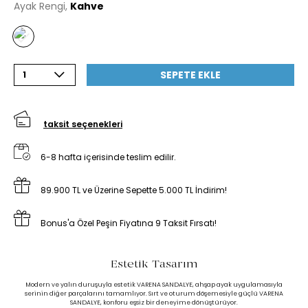
Ayak Rengi,
Kahve
SEPETE EKLE
1
taksit seçenekleri
6-8 hafta içerisinde teslim edilir.
89.900 TL ve Üzerine Sepette 5.000 TL İndirim!
Bonus'a Özel Peşin Fiyatına 9 Taksit Fırsatı!
Estetik Tasarım
Modern ve yalın duruşuyla estetik VARENA SANDALYE, ahşap ayak uygulamasıyla
serinin diğer parçalarını tamamlıyor. Sırt ve oturum döşemesiyle güçlü VARENA
SANDALYE, konforu eşsiz bir deneyime dönüştürüyor.