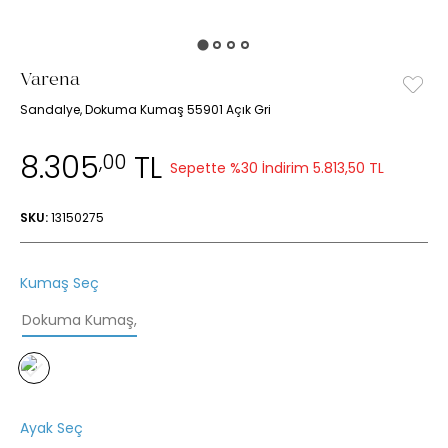
Varena
Sandalye, Dokuma Kumaş 55901 Açık Gri
8.305
TL
,00
Sepette %30 İndirim
5.813,50 TL
SKU:
13150275
Kumaş Seç
Dokuma Kumaş
,
Ayak Seç