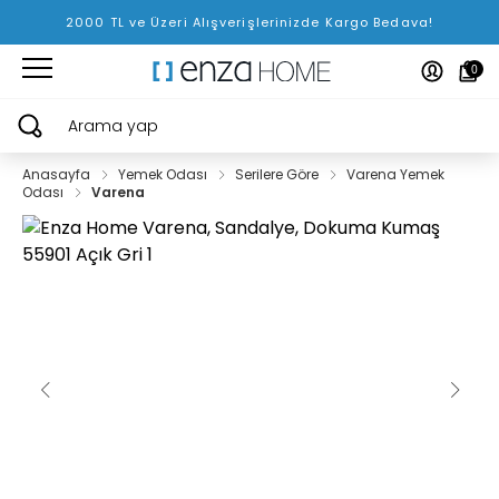
2000 TL ve Üzeri Alışverişlerinizde Kargo Bedava!
0
Arama yap
Anasayfa
Yemek Odası
Serilere Göre
Varena Yemek
Odası
Varena