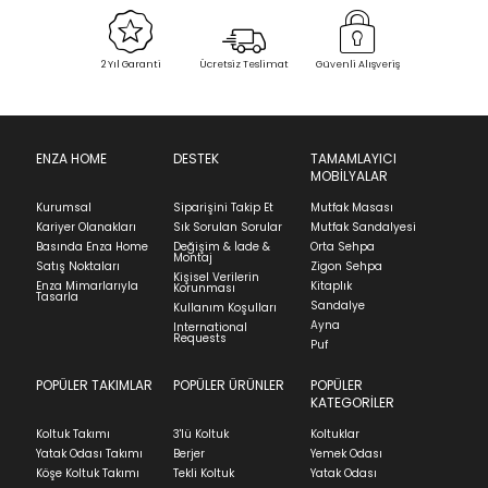
Bu ürün stoklarımıza geldiğinde
posta
Select an option.
adresinizden sizleri bilgilendireceğiz.
Sipariş Alındı
Sevkiyat Aşamasında
Teslim Edildi
2 Yıl Garanti
Ücretsiz Teslimat
Güvenli Alışveriş
SUBMIT
İade & Değişim
Kapat
Ürünün adresinize teslim tarihinden itibaren 14 gün
Stock moves super-fast. This look-up is an
içinde iade başvurusunda bulunarak sürecinizi
ENZA HOME
DESTEK
TAMAMLAYICI
indication of where stock might be available but
MOBİLYALAR
başlatabilirsiniz.
we can't guarantee it'll be there for long.
Kurumsal
Siparişini Takip Et
Mutfak Masası
Ürünü iade etmek için, orijinal kutusuyla ve
Kariyer Olanakları
Sık Sorulan Sorular
Mutfak Sandalyesi
faturasıyla birlikte göndermelisiniz.
Basında Enza Home
Değişim & İade &
Orta Sehpa
Montaj
İadenizin kabul edilmesi için, ürünün hasar
Satış Noktaları
Zigon Sehpa
Kişisel Verilerin
görmemiş, kurulumunun yapılmamış ve
Enza Mimarlarıyla
Kitaplık
Korunması
Tasarla
kullanılmamış olması gerekmektedir.
Sandalye
Kullanım Koşulları
Ayna
International
İade ve Değişim
Requests
Sorularınız için
bölümünü ziyaret ediniz.
Puf
POPÜLER TAKIMLAR
POPÜLER ÜRÜNLER
POPÜLER
Teslimat
KATEGORİLER
Ev tekstili siparişlerinizin kargoya verilme süresi
Koltuk Takımı
3'lü Koltuk
Koltuklar
ortalama 5-24 iş günüdür.
Yatak Odası Takımı
Berjer
Yemek Odası
Köşe Koltuk Takımı
Tekli Koltuk
Yatak Odası
Yatak siparişlerinizin teslim süresi yaşadığınız şehre