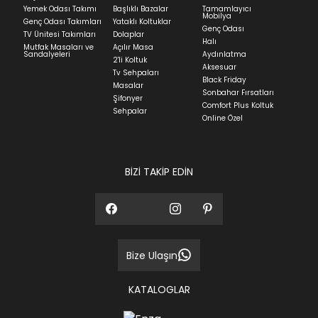
Yatak siparişlerinizin teslim süresi yaşadığınız şehre
Yemek Odası Takımı
Başlıklı Bazalar
Tamamlayıcı
ve ürünün stok durumuna göre ortalama 5-24 iş
Mobilya
Genç Odası Takımları
Yataklı Koltuklar
günüdür.
Genç Odası
TV Ünitesi Takımları
Dolaplar
Halı
Mutfak Masaları ve
Açılır Masa
Panel ve Döşeme grubu ürün siparişlerinizin teslim
Sandalyeleri
Aydınlatma
2'li Koltuk
süresi yaşadığınız şehre ve ürünün stok durumuna
Aksesuar
Tv Sehpaları
göre ortalama 30-45 iş günüdür.
Black Friday
Masalar
Sonbahar Fırsatları
Siparişlerim bölümünden sürecinizi takip edebilirsiniz.
Şifonyer
Comfort Plus Koltuk
Sehpalar
Sıkça Sorulan Sorular
Online Özel
Sorularınız için
bölümünü ziyaret
ediniz.
BİZİ TAKİP EDİN
Bize Ulaşın
KATALOGLAR