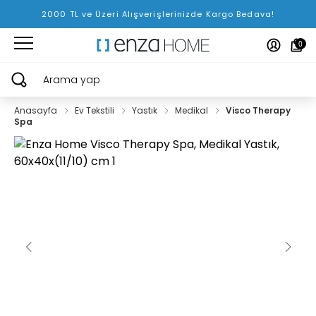
2000 TL ve Üzeri Alışverişlerinizde Kargo Bedava!
0
Arama yap
Anasayfa
Ev Tekstili
Yastık
Medikal
Visco Therapy
Spa