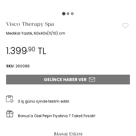
Visco Therapy Spa
Medikal Yastık, 60x40x(11/10) cm
1.399
TL
,90
SKU:
260086
GELINCE HABER VER
3 iş günü içinde teslim edilir.
Bonus'a Özel Peşin Fiyatına 7 Taksit Fırsatı!
Masaj Etkisi