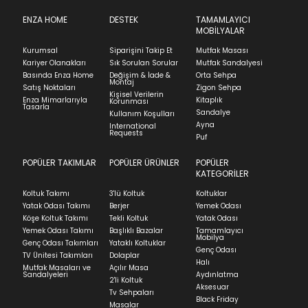
Ürünün adresinize teslim tarihinden itibaren 14 gün
SUBMIT
içinde iade başvurusunda bulunarak sürecinizi
ENZA HOME
DESTEK
TAMAMLAYICI
MOBİLYALAR
başlatabilirsiniz.
Kapat
Kurumsal
Siparişini Takip Et
Mutfak Masası
Ürünü iade etmek için, orijinal kutusuyla ve
Stock moves super-fast. This look-up is an
Kariyer Olanakları
Sık Sorulan Sorular
Mutfak Sandalyesi
faturasıyla birlikte göndermelisiniz.
indication of where stock might be available but
Basında Enza Home
Değişim & İade &
Orta Sehpa
we can't guarantee it'll be there for long.
Montaj
İadenizin kabul edilmesi için, ürünün hasar
Satış Noktaları
Zigon Sehpa
Kişisel Verilerin
görmemiş, kurulumunun yapılmamış ve
Enza Mimarlarıyla
Kitaplık
Korunması
Tasarla
kullanılmamış olması gerekmektedir.
Sandalye
Kullanım Koşulları
Ayna
International
İade ve Değişim
Requests
Sorularınız için
bölümünü ziyaret ediniz.
Puf
POPÜLER TAKIMLAR
POPÜLER ÜRÜNLER
POPÜLER
Teslimat
KATEGORİLER
Ev tekstili siparişlerinizin kargoya verilme süresi
Koltuk Takımı
3'lü Koltuk
Koltuklar
ortalama 5-24 iş günüdür.
Yatak Odası Takımı
Berjer
Yemek Odası
Köşe Koltuk Takımı
Tekli Koltuk
Yatak Odası
Yatak siparişlerinizin teslim süresi yaşadığınız şehre
Yemek Odası Takımı
Başlıklı Bazalar
Tamamlayıcı
ve ürünün stok durumuna göre ortalama 5-24 iş
Mobilya
Genç Odası Takımları
Yataklı Koltuklar
günüdür.
Genç Odası
TV Ünitesi Takımları
Dolaplar
Halı
Mutfak Masaları ve
Açılır Masa
Panel ve Döşeme grubu ürün siparişlerinizin teslim
Sandalyeleri
Aydınlatma
2'li Koltuk
süresi yaşadığınız şehre ve ürünün stok durumuna
Aksesuar
Tv Sehpaları
göre ortalama 30-45 iş günüdür.
Black Friday
Masalar