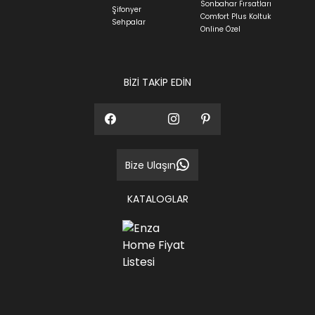
Sonbahar Fırsatları
Siparişlerim bölümünden sürecinizi takip edebilirsiniz.
Şifonyer
Comfort Plus Koltuk
Sehpalar
Sıkça Sorulan Sorular
Online Özel
Sorularınız için
bölümünü ziyaret
ediniz.
BİZİ TAKİP EDİN
Bize Ulaşın
KATALOGLAR