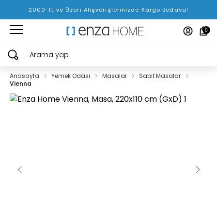
2000 TL ve Üzeri Alışverişlerinizde Kargo Bedava!
0
Arama yap
Anasayfa
Yemek Odası
Masalar
Sabit Masalar
Vienna