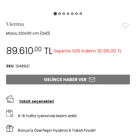
Vienna
Masa, 220x110 cm (GxD)
89.610
TL
,00
Sepette %65 İndirim
30.915,00 TL
SKU:
1248921
GELINCE HABER VER
taksit seçenekleri
6-8 hafta içerisinde teslim edilir.
Bonus'a Özel Peşin Fiyatına 9 Taksit Fırsatı!