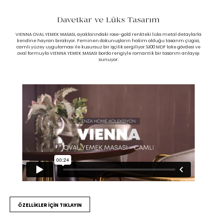
Davetkar ve Lüks Tasarım
VIENNA OVAL YEMEK MASASI, ayaklarındaki rose-gold renkteki lüks metal detaylarla
kendine hayran bırakıyor. Feminen dokunuşların hakim olduğu tasarım çizgisi,
camlı yüzey uygulaması ile kusursuz bir işçilik sergiliyor.%100 MDF lake gövdesi ve
oval formuyla VIENNA YEMEK MASASI bordo rengiyle romantik bir tasarım anlayışı
sunuyor.
ÖZELLİKLER İÇİN TIKLAYIN