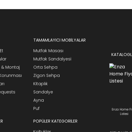
TAMAMLAYICI MOBİLYALAR
Et
Mutfak Masası
KATALOGL
ular
Mutfak Sandalyesi
 & Montaj
Orta Sehpa
n Korunması
Zigon Sehpa
arı
Kitaplık
Requests
Sandalye
Ayna
Puf
Enza Home Fi
Listesi
ER
POPÜLER KATEGORİLER
Koltuklar