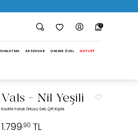
0
YDINLATMA
AKSESUAR
ONLINE ÖZEL
OUTLET
Vals - Nil Yeşili
Kadife Yatak Örtüsü Seti, Çift Kişilik
1.799
TL
,90