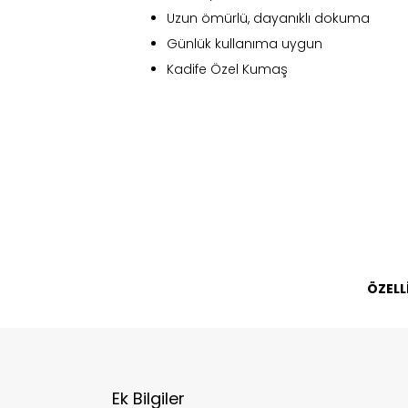
Uzun ömürlü, dayanıklı dokuma
Günlük kullanıma uygun
Kadife Özel Kumaş
Fi
Bu ürün 
ÖZELL
Stoc
migh
Ek Bilgiler