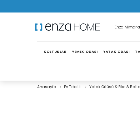
Enza Mimarla
KOLTUKLAR
YEMEK ODASI
YATAK ODASI
TA
Anasayfa
Ev Tekstili
Yatak Örtüsü & Pike & Batt