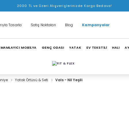
2000 TL ve Üzeri Alışverişlerinizde Kargo Bedava!
rıyla Tasarla
Satış Noktaları
Blog
Kampanyalar
MAMLAYICI MOBİLYA
GENÇ ODASI
YATAK
EV TEKSTİLİ
HALI
A
aniye
Yatak Örtüsü & Seti
Vals - Nil Yeşili