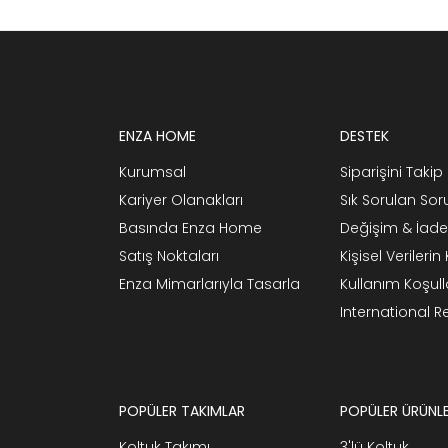
ENZA HOME
DESTEK
Kurumsal
Siparişini Takip 
Kariyer Olanakları
Sık Sorulan Sor
Basında Enza Home
Değişim & İade
Satış Noktaları
Kişisel Verileri
Enza Mimarlarıyla Tasarla
Kullanım Koşull
International 
POPÜLER TAKIMLAR
POPÜLER ÜRÜNL
Koltuk Takımı
3'lü Koltuk