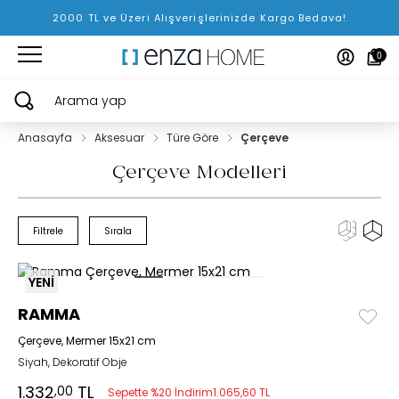
2000 TL ve Üzeri Alışverişlerinizde Kargo Bedava!
0
Arama yap
Anasayfa
Aksesuar
Türe Göre
Çerçeve
Çerçeve Modelleri
Filtrele
Sırala
YENİ
RAMMA
Çerçeve, Mermer 15x21 cm
Siyah, Dekoratif Obje
1.332
TL
,00
Sepette %20 İndirim
1.065,60 TL