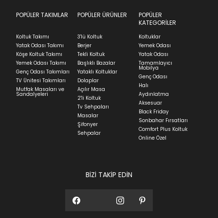
POPÜLER TAKIMLAR
POPÜLER ÜRÜNLER
POPÜLER
KATEGORİLER
Koltuk Takımı
3'lü Koltuk
Koltuklar
Yatak Odası Takımı
Berjer
Yemek Odası
Köşe Koltuk Takımı
Tekli Koltuk
Yatak Odası
Yemek Odası Takımı
Başlıklı Bazalar
Tamamlayıcı
Mobilya
Genç Odası Takımları
Yataklı Koltuklar
Genç Odası
TV Ünitesi Takımları
Dolaplar
Halı
Mutfak Masaları ve
Açılır Masa
Sandalyeleri
Aydınlatma
2'li Koltuk
Aksesuar
Tv Sehpaları
Black Friday
Masalar
Sonbahar Fırsatları
Şifonyer
Comfort Plus Koltuk
Sehpalar
Online Özel
BİZİ TAKİP EDİN