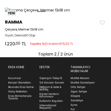
YENİ
RAMMA
Çerçeve, Mermer 13x18 cm
Siyah, Dekoratif Obje
1.220
TL
,00
Sepette %20 İndirim
976,00 TL
Toplam
2
/ 2 Ürün
ENZA HOME
DESTEK
TAMAMLAYICI
MOBİLYALAR
Kurumsal
Siparişini Takip Et
Mutfak Masası
Kariyer Olanakları
Sık Sorulan Sorular
Mutfak Sandalyesi
Basında Enza Home
Değişim & İade &
Orta Sehpa
Montaj
Satış Noktaları
Zigon Sehpa
Kişisel Verilerin
Enza Mimarlarıyla
Kitaplık
Korunması
Tasarla
Sandalye
Kullanım Koşulları
Ayna
International
Requests
Puf