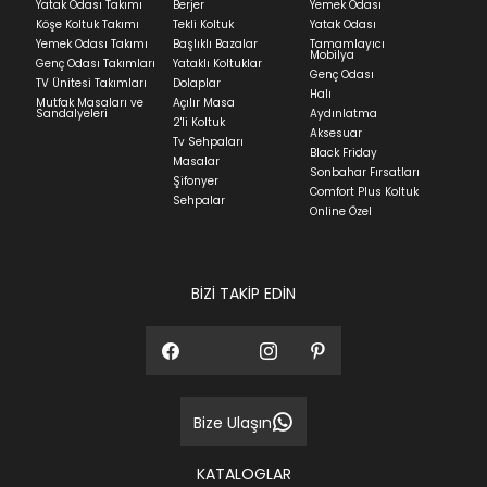
ortalama 5-24 iş günüdür.
Yatak Odası Takımı
Berjer
Yemek Odası
Köşe Koltuk Takımı
Tekli Koltuk
Yatak Odası
Yatak siparişlerinizin teslim süresi yaşadığınız şehre
Yemek Odası Takımı
Başlıklı Bazalar
Tamamlayıcı
ve ürünün stok durumuna göre ortalama 5-24 iş
Mobilya
Genç Odası Takımları
Yataklı Koltuklar
günüdür.
Genç Odası
TV Ünitesi Takımları
Dolaplar
Halı
Mutfak Masaları ve
Açılır Masa
Panel ve Döşeme grubu ürün siparişlerinizin teslim
Sandalyeleri
Aydınlatma
2'li Koltuk
süresi yaşadığınız şehre ve ürünün stok durumuna
Aksesuar
Tv Sehpaları
göre ortalama 30-45 iş günüdür.
Black Friday
Masalar
Sonbahar Fırsatları
Siparişlerim bölümünden sürecinizi takip edebilirsiniz.
Şifonyer
Comfort Plus Koltuk
Sehpalar
Sıkça Sorulan Sorular
Online Özel
Sorularınız için
bölümünü ziyaret
ediniz.
BİZİ TAKİP EDİN
Bize Ulaşın
KATALOGLAR