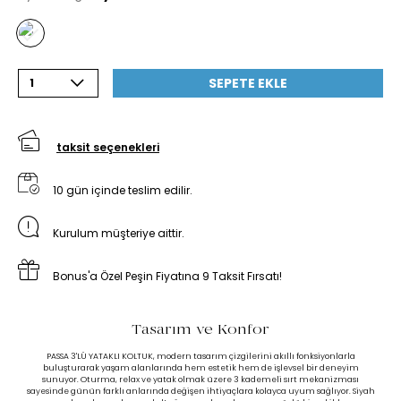
SEPETE EKLE
1
taksit seçenekleri
10 gün içinde teslim edilir.
Kurulum müşteriye aittir.
Bonus'a Özel Peşin Fiyatına 9 Taksit Fırsatı!
Tasarım ve Konfor
PASSA 3'LÜ YATAKLI KOLTUK, modern tasarım çizgilerini akıllı fonksiyonlarla
buluşturarak yaşam alanlarında hem estetik hem de işlevsel bir deneyim
sunuyor. Oturma, relax ve yatak olmak üzere 3 kademeli sırt mekanizması
sayesinde günün farklı anlarında değişen ihtiyaçlara kolayca uyum sağlıyor. Siyah