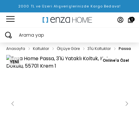
2000 TL ve Üzeri Alışverişlerinizde Kargo Bedava!
0
Arama yap
Anasayfa
Koltuklar
Ölçüye Göre
3'lü Koltuklar
Passa
Online'a Özel
YENİ