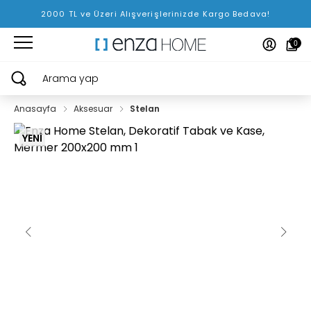
2000 TL ve Üzeri Alışverişlerinizde Kargo Bedava!
0
Arama yap
Anasayfa
Aksesuar
Stelan
YENİ