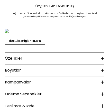
Özgün Bir Dokunuş
Doğal dekoratif tabaklarla mekânınıza sofistike bir dokunuş katarken, farklı
geometrik şekil ve ebat seçenekleriyle şıklığı yakalayın.
ÖZELLİKLER İÇİN TIKLAYIN
Özellikler
Malzeme
Boyutlar
Gövde Malzeme Bilgisi :
Mermer
Kampanyalar
Yükseklik (mm) :
70
Genişlik (mm) :
200
YENİ ÜYE KAMPANYASI
Ü
Ek Bilgiler
Ödeme Seçenekleri
Derinlik (mm) :
200
Kurulum Gerekliliği :
Kurulum gerektirmez.
Teslimat & İade
Enza Home, 1 Ocak 2025 tarihi sonrası Yeni Üyelere Özel 100 TL İndirim
Enz
Ambalaj Ölçüleri GxDxY(mm) :
400x400