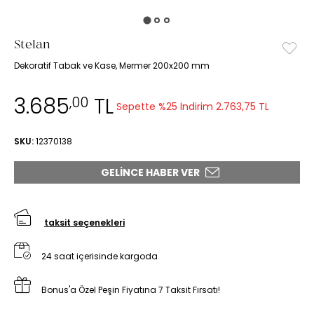
Stelan
Dekoratif Tabak ve Kase, Mermer 200x200 mm
3.685
TL
,00
Sepette %25 İndirim
2.763,75 TL
SKU:
12370138
GELINCE HABER VER
taksit seçenekleri
24 saat içerisinde kargoda
Bonus'a Özel Peşin Fiyatına 7 Taksit Fırsatı!