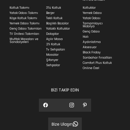
Ev tekstili siparişlerinizin kargoya verilme süresi
Koltuk Takımı
3'lü Koltuk
Koltuklar
ortalama 5-24 iş günüdür.
Yatak Odası Takımı
Berjer
Yemek Odası
Köşe Koltuk Takımı
Tekli Koltuk
Yatak Odası
Yatak siparişlerinizin teslim süresi yaşadığınız şehre
Yemek Odası Takımı
Başlıklı Bazalar
Tamamlayıcı
ve ürünün stok durumuna göre ortalama 5-24 iş
Mobilya
Genç Odası Takımları
Yataklı Koltuklar
günüdür.
Genç Odası
TV Ünitesi Takımları
Dolaplar
Halı
Mutfak Masaları ve
Açılır Masa
Panel ve Döşeme grubu ürün siparişlerinizin teslim
Sandalyeleri
Aydınlatma
2'li Koltuk
süresi yaşadığınız şehre ve ürünün stok durumuna
Aksesuar
Tv Sehpaları
göre ortalama 30-45 iş günüdür.
Black Friday
Masalar
Sonbahar Fırsatları
Siparişlerim bölümünden sürecinizi takip edebilirsiniz.
Şifonyer
Comfort Plus Koltuk
Sehpalar
Sıkça Sorulan Sorular
Online Özel
Sorularınız için
bölümünü ziyaret
ediniz.
BİZİ TAKİP EDİN
Bize Ulaşın